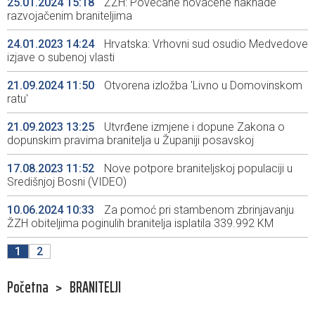
25.01.2024 15:18
ŽZH: Povećane novačene naknade
razvojačenim braniteljima
24.01.2023 14:24
Hrvatska: Vrhovni sud osudio Medvedove
izjave o subenoj vlasti
21.09.2024 11:50
Otvorena izložba 'Livno u Domovinskom
ratu'
21.09.2023 13:25
Utvrđene izmjene i dopune Zakona o
dopunskim pravima branitelja u Županiji posavskoj
17.08.2023 11:52
Nove potpore braniteljskoj populaciji u
Središnjoj Bosni (VIDEO)
10.06.2024 10:33
Za pomoć pri stambenom zbrinjavanju
ŽZH obiteljima poginulih branitelja isplatila 339.992 KM
1
2
Početna
>
BRANITELJI