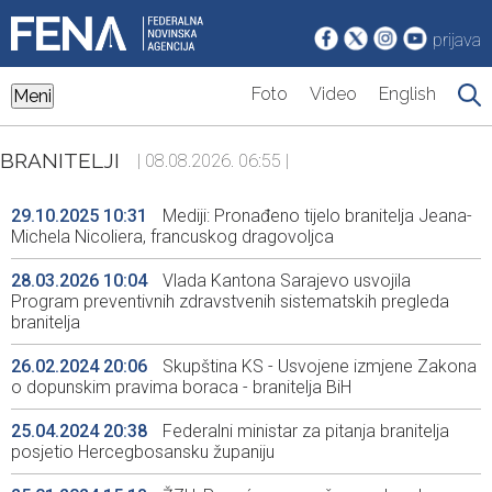
prijava
Foto
Video
English
Meni
BRANITELJI
| 08.08.2026. 06:55 |
29.10.2025 10:31
Mediji: Pronađeno tijelo branitelja Jeana-
Michela Nicoliera, francuskog dragovoljca
28.03.2026 10:04
Vlada Kantona Sarajevo usvojila
Program preventivnih zdravstvenih sistematskih pregleda
branitelja
26.02.2024 20:06
Skupština KS - Usvojene izmjene Zakona
o dopunskim pravima boraca - branitelja BiH
25.04.2024 20:38
Federalni ministar za pitanja branitelja
posjetio Hercegbosansku županiju