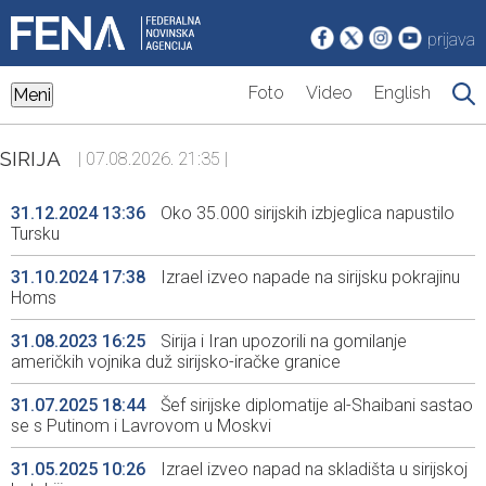
prijava
Foto
Video
English
Meni
SIRIJA
| 07.08.2026. 21:35 |
31.12.2024 13:36
Oko 35.000 sirijskih izbjeglica napustilo
Tursku
31.10.2024 17:38
Izrael izveo napade na sirijsku pokrajinu
Homs
31.08.2023 16:25
Sirija i Iran upozorili na gomilanje
američkih vojnika duž sirijsko-iračke granice
31.07.2025 18:44
Šef sirijske diplomatije al-Shaibani sastao
se s Putinom i Lavrovom u Moskvi
31.05.2025 10:26
Izrael izveo napad na skladišta u sirijskoj