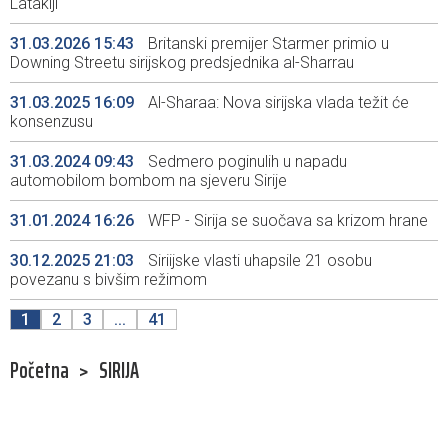
Latakiji
31.03.2026 15:43
Britanski premijer Starmer primio u
Downing Streetu sirijskog predsjednika al-Sharrau
31.03.2025 16:09
Al-Sharaa: Nova sirijska vlada težit će
konsenzusu
31.03.2024 09:43
Sedmero poginulih u napadu
automobilom bombom na sjeveru Sirije
31.01.2024 16:26
WFP - Sirija se suočava sa krizom hrane
30.12.2025 21:03
Siriijske vlasti uhapsile 21 osobu
povezanu s bivšim režimom
1
2
3
...
41
Početna
>
SIRIJA