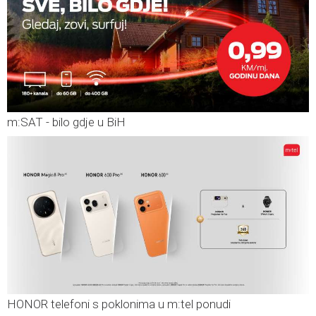
m:SAT - bilo gdje u BiH
HONOR telefoni s poklonima u m:tel ponudi