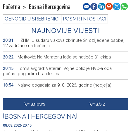
Početna
>
Bosna i Hercegovina
GENOCID U SREBRENICI
POSMRTNI OSTACI
NAJNOVIJE VIJESTI
HZHM: U sudaru vlakova zbrinute 24 ozlijeđene osobe,
20:31
12 zadržano na liječenju
Metković: Na Maratonu lađa se natječe 31 ekipa
20:22
Tomislavgrad: Veterani Vojne policije HVO-a odali
20:15
počast poginulim braniteljima
Najave događaja za 9. 8. 2026. godine (nedjelja)
18:54
Vance: SAD očekuje od Irana da osigura siguran protok
18:34
nafte kroz Hormuški moreuz
fena.news
fena.biz
Iranski šef sigurnosti: Hormuški moreuz će ostati
18:21
|
BOSNA I HERCEGOVINA
|
zatvoren dok SAD ne ispuni zahtjeve Teherana
08.08.2026 20:15
Iran 'vrlo blizu' dogovora s Omanom o novoj Hormuškoj
18:09