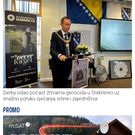
Derby odao počast žrtvama genocida u Srebrenici uz
snažnu poruku sjećanja, istine i zajedništva
PROMO