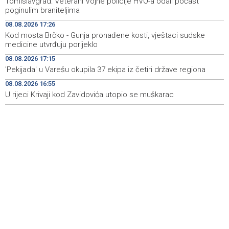
Tomislavgrad: Veterani Vojne policije HVO-a odali počast
brodskoj ruti
poginulim braniteljima
08.08.2026 17:26
Koncertom Marije Šerifović večeras se zatvara
18:05
Kod mosta Brčko - Gunja pronađene kosti, vještaci sudske
manifestacija 'Dani dijaspore Travnik 2026'
medicine utvrđuju porijeklo
Kod mosta Brčko - Gunja pronađene kosti, vještaci
17:26
08.08.2026 17:15
sudske medicine utvrđuju porijeklo
'Pekijada' u Varešu okupila 37 ekipa iz četiri države regiona
08.08.2026 16:55
'Pekijada' u Varešu okupila 37 ekipa iz četiri države
17:15
regiona
U rijeci Krivaji kod Zavidovića utopio se muškarac