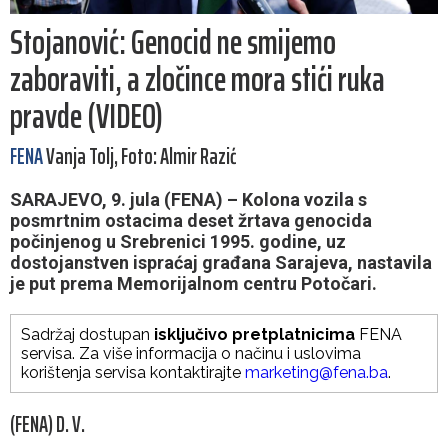
Stojanović: Genocid ne smijemo
zaboraviti, a zločince mora stići ruka
pravde (VIDEO)
FENA
Vanja Tolj, Foto: Almir Razić
SARAJEVO, 9. jula (FENA) – Kolona vozila s
posmrtnim ostacima deset žrtava genocida
počinjenog u Srebrenici 1995. godine, uz
dostojanstven ispraćaj građana Sarajeva, nastavila
je put prema Memorijalnom centru Potočari.
Sadržaj dostupan
isključivo pretplatnicima
FENA
servisa. Za više informacija o načinu i uslovima
korištenja servisa kontaktirajte
marketing@fena.ba
.
(FENA) D. V.