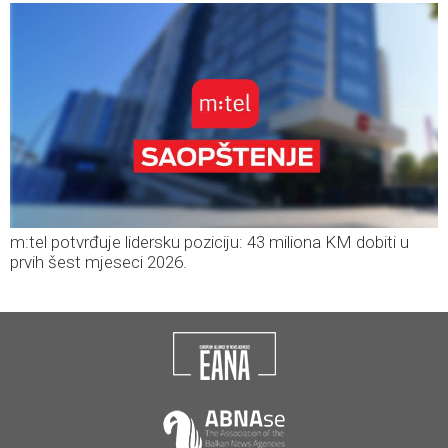
m:tel potvrđuje lidersku poziciju: 43 miliona KM dobiti u
prvih šest mjeseci 2026.