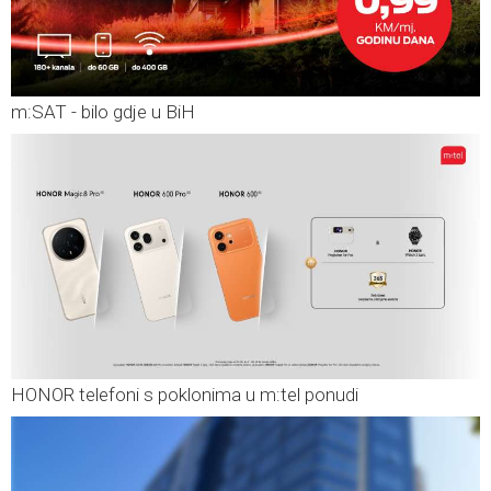
m:SAT - bilo gdje u BiH
HONOR telefoni s poklonima u m:tel ponudi