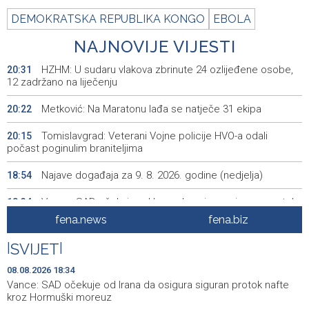
DEMOKRATSKA REPUBLIKA KONGO
EBOLA
NAJNOVIJE VIJESTI
HZHM: U sudaru vlakova zbrinute 24 ozlijeđene osobe,
20:31
12 zadržano na liječenju
Metković: Na Maratonu lađa se natječe 31 ekipa
20:22
Tomislavgrad: Veterani Vojne policije HVO-a odali
20:15
počast poginulim braniteljima
Najave događaja za 9. 8. 2026. godine (nedjelja)
18:54
Vance: SAD očekuje od Irana da osigura siguran protok
18:34
nafte kroz Hormuški moreuz
fena.news
fena.biz
Iranski šef sigurnosti: Hormuški moreuz će ostati
18:21
|
SVIJET
|
zatvoren dok SAD ne ispuni zahtjeve Teherana
08.08.2026 18:34
Iran 'vrlo blizu' dogovora s Omanom o novoj Hormuškoj
18:09
Vance: SAD očekuje od Irana da osigura siguran protok nafte
brodskoj ruti
kroz Hormuški moreuz