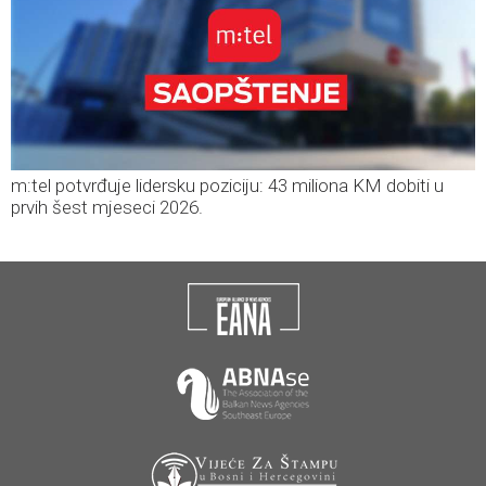
m:tel potvrđuje lidersku poziciju: 43 miliona KM dobiti u
prvih šest mjeseci 2026.