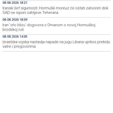
08.08.2026 18:21
Koncertom Marije Šerifović večeras se zatvara
18:05
Iranski šef sigurnosti: Hormuški moreuz će ostati zatvoren dok
manifestacija 'Dani dijaspore Travnik 2026'
SAD ne ispuni zahtjeve Teherana
Kod mosta Brčko - Gunja pronađene kosti, vještaci
17:26
08.08.2026 18:09
sudske medicine utvrđuju porijeklo
Iran 'vrlo blizu' dogovora s Omanom o novoj Hormuškoj
brodskoj ruti
'Pekijada' u Varešu okupila 37 ekipa iz četiri države
17:15
08.08.2026 14:05
regiona
Izraelska vojska nastavlja napade na jugu Libana uprkos prekidu
vatre i pregovorima