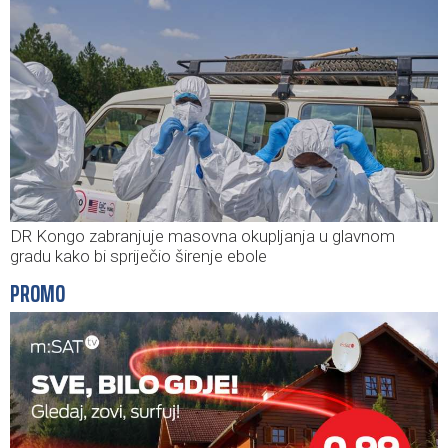
DR Kongo zabranjuje masovna okupljanja u glavnom
gradu kako bi spriječio širenje ebole
PROMO