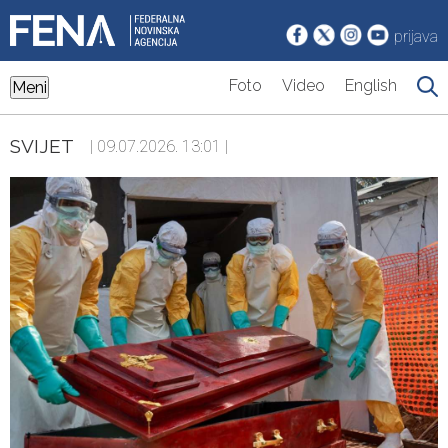
prijava
Foto
Video
English
Meni
SVIJET
| 09.07.2026. 13:01 |