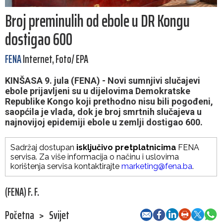
Broj preminulih od ebole u DR Kongu
dostigao 600
FENA
Internet, Foto/ EPA
KINŠASA 9. jula (FENA) - Novi sumnjivi slučajevi
ebole prijavljeni su u dijelovima Demokratske
Republike Kongo koji prethodno nisu bili pogođeni,
saopćila je vlada, dok je broj smrtnih slučajeva u
najnovijoj epidemiji ebole u zemlji dostigao 600.
Sadržaj dostupan
isključivo pretplatnicima
FENA
servisa. Za više informacija o načinu i uslovima
korištenja servisa kontaktirajte
marketing@fena.ba
.
(FENA) F. F.
Početna
>
Svijet