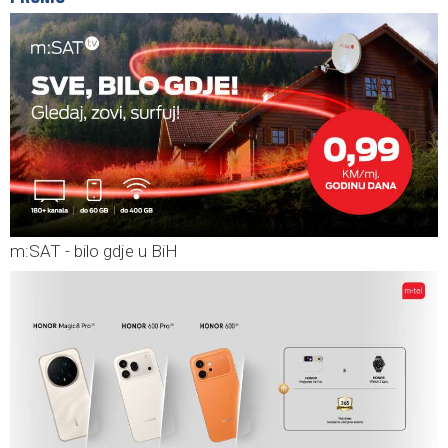
m:SAT - bilo gdje u BiH