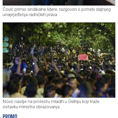
Čović primio sindikalne lidere, razgovori o potrebi daljnjeg
unaprjeđenja radničkih prava
Novo nasilje na protestu mladih u Delhiju koji traže
ostavku ministra obrazovanja
PROMO