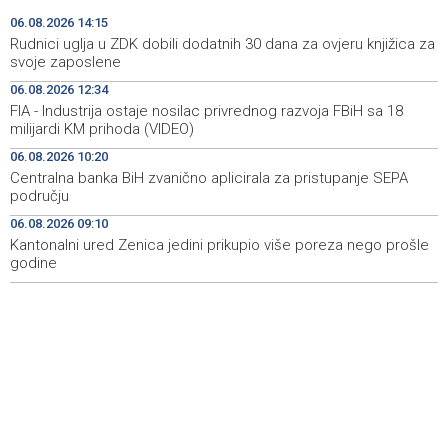
otvaranje Hormuškog moreuza
06.08.2026 14:15
Rudnici uglja u ZDK dobili dodatnih 30 dana za ovjeru knjižica za
Njemački sud osudio Afganistanca na doživotnu robiju
13:54
svoje zaposlene
zbog ubistva majke i djeteta
06.08.2026 12:34
FIA - Industrija ostaje nosilac privrednog razvoja FBiH sa 18
CRA investigates RTRS report following complaint by
13:50
milijardi KM prihoda (VIDEO)
genocide victims’ associations
06.08.2026 10:20
Magoda ugostio bh. plivačicu Iman Avdić uoči
13:43
Centralna banka BiH zvanično aplicirala za pristupanje SEPA
međunarodnih nastupa
području
06.08.2026 09:10
Teška nesreća kod Tomislavgrada: Četiri osobe
13:41
ozlijeđene, među njima i dijete
Kantonalni ured Zenica jedini prikupio više poreza nego prošle
godine