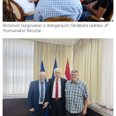
Bećirović razgovarao s delegacijom Sindikata radnika JP
'Komunalno' Mostar