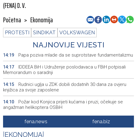
(FENA) D. V.
Početna
>
Ekonomija
PROTESTI
SINDIKAT
VOLKSWAGEN
NAJNOVIJE VIJESTI
Papa poziva mlade da se suprotstave fundamentalizmu
14:19
IDDEEA BiH i Udruženje poslodavaca u FBiH potpisali
14:17
Memorandum o saradnji
Rudnici uglja u ZDK dobili dodatnih 30 dana za ovjeru
14:15
knjižica za svoje zaposlene
Požar kod Konjica prijeti kućama i pruzi, očekuje se
14:10
angažman helikoptera OSBiH
Američki reper A$AP Rocky potvrdio da Rihanna radi na
14:06
fena.news
fena.biz
novim pjesmama
|
EKONOMIJA
|
Iranski izvor: Iran i Oman dogovorili okvir za ponovno
14:00