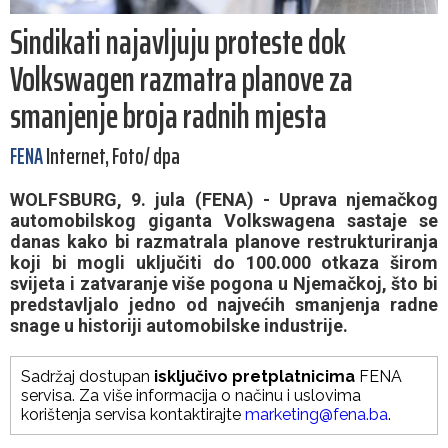
Sindikati najavljuju proteste dok
Volkswagen razmatra planove za
smanjenje broja radnih mjesta
FENA
Internet, Foto/ dpa
WOLFSBURG, 9. jula (FENA) - Uprava njemačkog
automobilskog giganta Volkswagena sastaje se
danas kako bi razmatrala planove restrukturiranja
koji bi mogli uključiti do 100.000 otkaza širom
svijeta i zatvaranje više pogona u Njemačkoj, što bi
predstavljalo jedno od najvećih smanjenja radne
snage u historiji automobilske industrije.
Sadržaj dostupan
isključivo pretplatnicima
FENA
servisa. Za više informacija o načinu i uslovima
korištenja servisa kontaktirajte
marketing@fena.ba
.