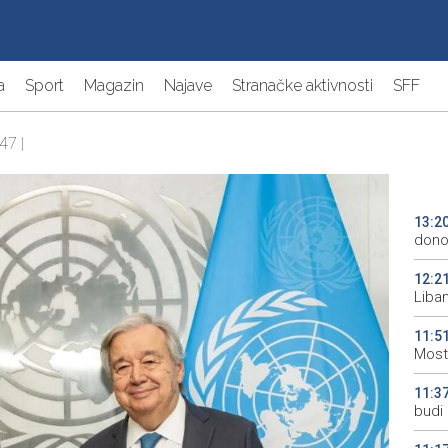
a
Sport
Magazin
Najave
Stranačke aktivnosti
SFF
47 |
13:2
donos
12:2
Liba
11:5
Most
11:3
budi 