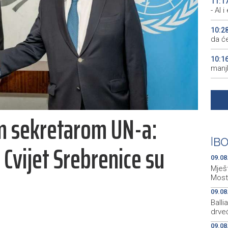
11:1
- AI 
10:2
da će
10:1
manjk
10:0
uništ
im sekretarom UN-a:
10:0
Pirot
|
BO
 Cvijet Srebrenice su
09:2
ključ
09.08
Mješt
Most
09.08
Ball
drveć
09.08