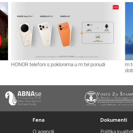
HONOR telefoni s poklonima u m:tel ponudi
m:t
dob
Fena
Dokumenti
O agenciji
Politika kvalite