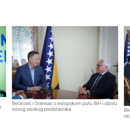
Bećirović i Grannas o evropskom putu BiH i izboru
e
novog visokog predstavnika
Be
ra