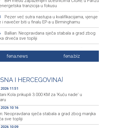
BiH među zapaženijim učesnicima CIGRE u Parizu
7
i energetska tranzicija u fokusu
Pezer već sutra nastupa u kvalifikacijama, vjeruje
8
 i navečer biti u finalu EP-a u Birminghamu
Ballian: Neopravdana sječa stabala a grad zbog
6
a drveća sve topliji
FBiH nema objedinjene podatke o povučenom i
9
enom mesu, prekršaji utvrđeni u 40 kontrola
fena.news
fena.biz
Marija Šerifović pred više hiljada posjetitelja na
3
i zatvorila 'Dane dijaspore 2026' u Travniku
SNA I HERCEGOVINA
|
Kušljugić: Sprječavanje dehidracije i pregrijavanja
8
ni za očuvanje zdravlja srca tokom vrućina
.2026 11:51
ani Kola prikupili 3.000 KM za 'Kuću nade' u
aru
.2026 10:16
ian: Neopravdana sječa stabala a grad zbog manjka
a sve topliji
.2026 10:09