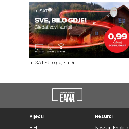
m:SAT - bilo gdje u BiH
Vijesti
Resursi
BiH
News in English