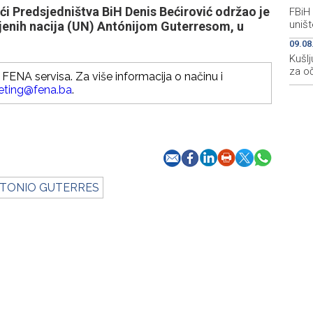
i Predsjedništva BiH Denis Bećirović održao je
FBiH
uništ
jenih nacija (UN) Antónijom Guterresom, u
09.08
Kušlj
za o
FENA servisa. Za više informacija o načinu i
eting@fena.ba
.
TONIO GUTERRES