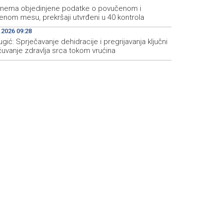
 nema objedinjene podatke o povučenom i
enom mesu, prekršaji utvrđeni u 40 kontrola
.2026 09:28
ugić: Sprječavanje dehidracije i pregrijavanja ključni
čuvanje zdravlja srca tokom vrućina