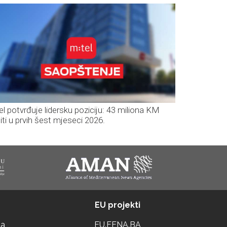
el potvrđuje lidersku poziciju: 43 miliona KM
iti u prvih šest mjeseci 2026.
EU projekti
ta
EU.FENA.BA