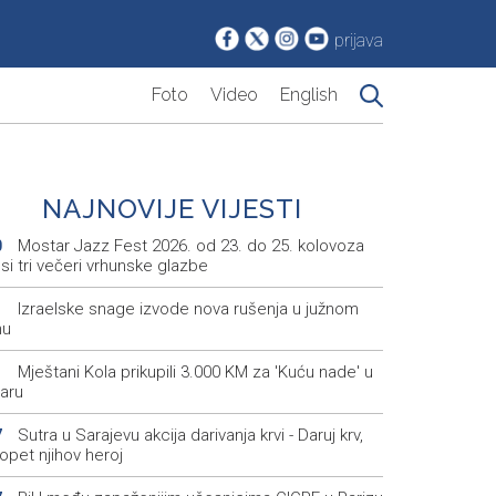
prijava
Foto
Video
English
NAJNOVIJE VIJESTI
Mostar Jazz Fest 2026. od 23. do 25. kolovoza
0
i tri večeri vrhunske glazbe
Izraelske snage izvode nova rušenja u južnom
1
nu
Mještani Kola prikupili 3.000 KM za 'Kuću nade' u
1
aru
Sutra u Sarajevu akcija darivanja krvi - Daruj krv,
7
opet njihov heroj