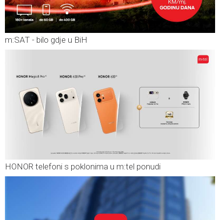
m:SAT - bilo gdje u BiH
HONOR telefoni s poklonima u m:tel ponudi