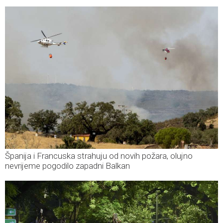
Španija i Francuska strahuju od novih požara, olujno
nevrijeme pogodilo zapadni Balkan