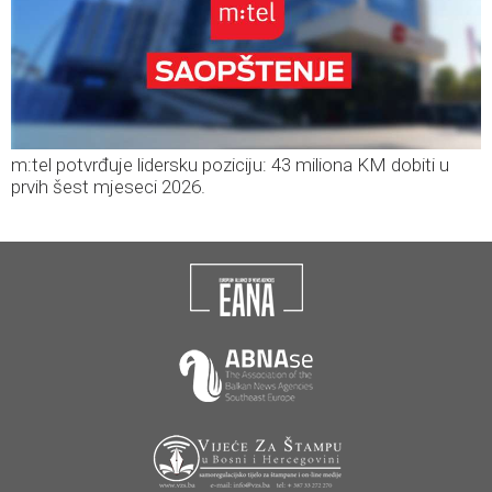
m:tel potvrđuje lidersku poziciju: 43 miliona KM dobiti u
prvih šest mjeseci 2026.