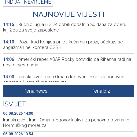
INDIJA
NEVRIJEME
NAJNOVIJE VIJESTI
Rudnici uglja u ZDK dobili dodatnih 30 dana za ovjeru
14:15
knjižica za svoje zaposlene
Požar kod Konjica prijeti kućama i pruzi, očekuje se
14:10
angažman helikoptera OSBiH
Američki reper A$AP Rocky potvrdio da Rihanna radi na
14:06
novim pjesmama
Iranski izvor: Iran i Oman dogovorili okvir za ponovno
14:00
otvaranje Hormuškog moreuza
fena.news
fena.biz
Njemački sud osudio Afganistanca na doživotnu robiju
13:54
zbog ubistva majke i djeteta
|
SVIJET
|
CRA investigates RTRS report following complaint by
13:50
06.08.2026 14:00
genocide victims’ associations
Iranski izvor: Iran i Oman dogovorili okvir za ponovno otvaranje
Hormuškog moreuza
Magoda ugostio bh. plivačicu Iman Avdić uoči
13:43
06.08.2026 13:54
međunarodnih nastupa