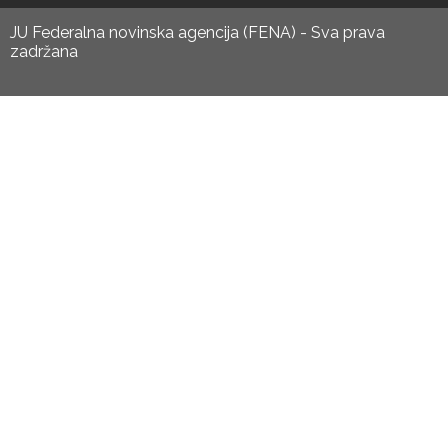
JU Federalna novinska agencija (FENA) - Sva prava
zadržana