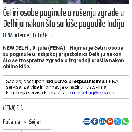
Četiri osobe poginule u rušenju zgrade u
Delhiju nakon što su kiše pogodile Indiju
FENA
Internet, Foto/ PTI
NEW DELHI, 9. jula (FENA) - Najmanje četiri osobe
su poginule u indijskoj prijestolnici Delhiju nakon
što se trospratna zgrada u izgradnji srušila nakon
obilne kiše.
Sadržaj dostupan
isključivo pretplatnicima
FENA
servisa. Za više informacija o načinu i uslovima
korištenja servisa kontaktirajte
marketing@fena.ba
.
(FENA) F. F.
Početna
>
Svijet