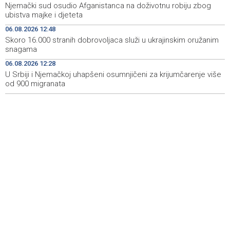
Njemački sud osudio Afganistanca na doživotnu robiju zbog
ubistva majke i djeteta
Teška nesreća kod Tomislavgrada: Četiri osobe
13:41
ozlijeđene, među njima i dijete
06.08.2026 12:48
Skoro 16.000 stranih dobrovoljaca služi u ukrajinskim oružanim
U HBŽ-u slijede izmjene kolektivnih ugovora za osnovno
13:37
snagama
i srednje obrazovanje
06.08.2026 12:28
U Srbiji i Njemačkoj uhapšeni osumnjičeni za krijumčarenje više
Za zračnu zaštitu od požara: HBŽ odobrio 150.000 KM
13:36
Zračnoj luci Mostar
od 900 migranata