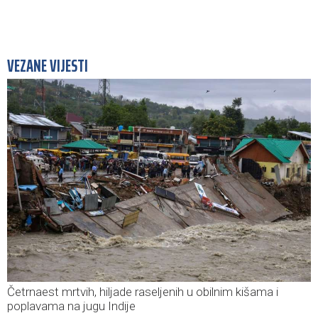
VEZANE VIJESTI
Četrnaest mrtvih, hiljade raseljenih u obilnim kišama i
poplavama na jugu Indije