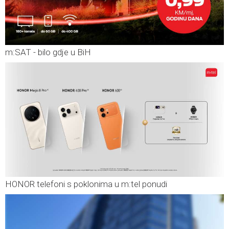
m:SAT - bilo gdje u BiH
HONOR telefoni s poklonima u m:tel ponudi