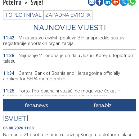
Početna
>
Svijet
TOPLOTNI VAL
ZAPADNA EVROPA
NAJNOVIJE VIJESTI
Ministarstvo civilnih poslova BiH unaprijedilo sustav
11:42
registracije sportskih organizacija
Najmanje 21 osoba je umrla u Južnoj Koreji u toplotnom
11:38
talasu
Central Bank of Bosnia and Herzegovina officially
11:34
applies for SEPA membership
Forto: Profesionalni vozači ne mogu više čekati –
11:25
Evropskoj komisiji ponudili smo provodivo rješenje
fena.news
fena.biz
Misija OSCE u BiH - Novinari moraju imati mogućnost da
11:20
svoj posao obavljaju slobodno i sigurno
|
SVIJET
|
U BiH nema slučajeva ciklosporijaze, epidemija i dalje
11:18
06.08.2026 11:38
traje u SAD-u
Najmanje 21 osoba je umrla u Južnoj Koreji u toplotnom talasu