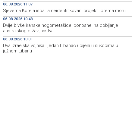
06.08.2026 11:07
Ulysses obilježava završetak "Kralja Leara" nakon 26
11:14
sezona
Sjeverna Koreja ispalila neidentifikovani projektil prema moru
06.08.2026 10:48
Sjeverna Koreja ispalila neidentifikovani projektil prema
11:07
Dvije bivše iranske nogometašice 'ponosne' na dobijanje
moru
australskog državljanstva
Sunčano i vruće narednih dana, u popodnevnim
11:00
06.08.2026 10:01
satima izgledni lokalni pljuskovi
Dva izraelska vojnika i jedan Libanac ubijeni u sukobima u
južnom Libanu
Dvije bivše iranske nogometašice 'ponosne' na
10:48
dobijanje australskog državljanstva