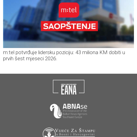
m:tel potvrđuje lidersku poziciju: 43 miliona KM dobiti u
prvih šest mjeseci 2026.