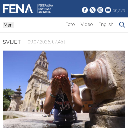
prijava
Foto
Video
English
Meni
SVIJET
| 09.07.2026. 07:45 |