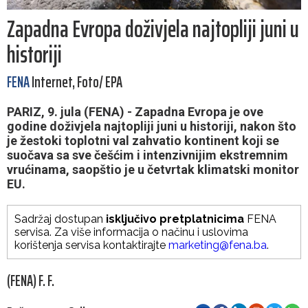
Zapadna Evropa doživjela najtopliji juni u
historiji
FENA
Internet, Foto/ EPA
PARIZ, 9. jula (FENA) - Zapadna Evropa je ove
godine doživjela najtopliji juni u historiji, nakon što
je žestoki toplotni val zahvatio kontinent koji se
suočava sa sve češćim i intenzivnijim ekstremnim
vrućinama, saopštio je u četvrtak klimatski monitor
EU.
Sadržaj dostupan
isključivo pretplatnicima
FENA
servisa. Za više informacija o načinu i uslovima
korištenja servisa kontaktirajte
marketing@fena.ba
.
(FENA) F. F.