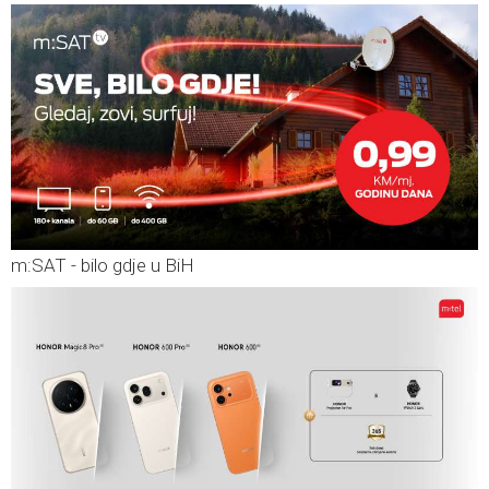
m:SAT - bilo gdje u BiH