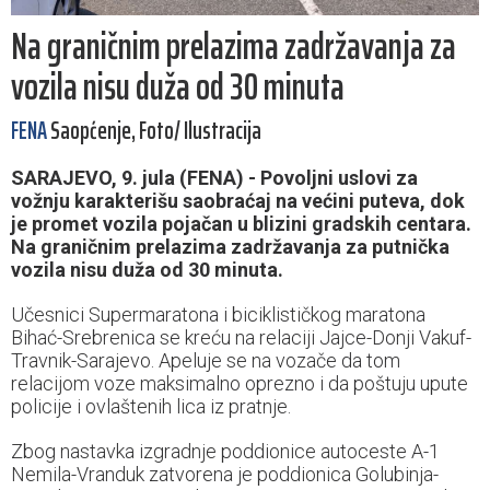
Na graničnim prelazima zadržavanja za
vozila nisu duža od 30 minuta
FENA
Saopćenje, Foto/ Ilustracija
SARAJEVO, 9. jula (FENA) - Povoljni uslovi za
vožnju karakterišu saobraćaj na većini puteva, dok
je promet vozila pojačan u blizini gradskih centara.
Na graničnim prelazima zadržavanja za putnička
vozila nisu duža od 30 minuta.
Učesnici Supermaratona i biciklističkog maratona
Bihać-Srebrenica se kreću na relaciji Jajce-Donji Vakuf-
Travnik-Sarajevo. Apeluje se na vozače da tom
relacijom voze maksimalno oprezno i da poštuju upute
policije i ovlaštenih lica iz pratnje.
Zbog nastavka izgradnje poddionice autoceste A-1
Nemila-Vranduk zatvorena je poddionica Golubinja-