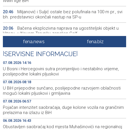
Wwin lige BiH
Miljanović i Suljić ostale bez polufinala na 100 m pr., svi
20:46
bh. predstavnici okončali nastup na SP-u
Bačena eksplozivna naprava na ugostiteljski objekt u
20:06
Vitezu, u Novom Travniku zapaljen Golf
fena.news
fena.biz
Galerija ULUPUBiH otvara novu izlagačku sezonu,
20:01
predstavlja novi izlagački program
|
SERVISNE INFORMACIJE
|
Faris Dževahirić novi nogometaš Veleža
19:44
07.08.2026 14:16
U Bosni i Hercegovini sutra promjenljivo i nestabilno vrijeme,
Announcement of events for Saturday, 8 August 2026
19:21
poslijepodne lokalni pljuskovi
07.08.2026 08:18
Rudari Milanovića ubijedili da ode kući, Memčić se već
19:10
U BiH prijepodne sunčano, poslijepodne razvojem oblačnosti
ponovo vratio u jamu 'Raspotočje'
mogući lokalni pljuskovi i grmljavina
Sarajevo Film Festival presents Kinoscope and
19:03
07.08.2026 06:57
Kinoscope Surreal programs
Pojačan intenzitet saobraćaja, duge kolone vozila na graničnim
prelazima na izlazu iz BiH
Najave događaja za 8. 8. 2026. godine (subota)
19:00
06.08.2026 16:43
Obustavljen saobraćaj kod mjesta Muhašinovići na regionalnoj