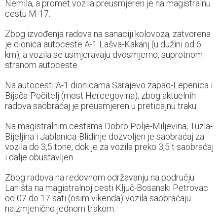
Nemila, a promet vozila preusmjeren je na magistralnu
cestu M-17.
Zbog izvođenja radova na sanaciji kolovoza, zatvorena
je dionica autoceste A-1 Lašva-Kakanj (u dužini od 6
km), a vozila se usmjeravaju dvosmjerno, suprotnom
stranom autoceste.
Na autocesti A-1 dionicama Sarajevo zapad-Lepenica i
Bijača-Počitelj (most Hercegovina), zbog aktuelnih
radova saobraćaj je preusmjeren u preticajnu traku.
Na magistralnim cestama Dobro Polje-Miljevina, Tuzla-
Bijeljina i Jablanica-Blidinje dozvoljen je saobraćaj za
vozila do 3,5 tone, dok je za vozila preko 3,5 t saobraćaj
i dalje obustavljen.
Zbog radova na redovnom održavanju na području
Laništa na magistralnoj cesti Ključ-Bosanski Petrovac
od 07 do 17 sati (osim vikenda) vozila saobraćaju
naizmjenično jednom trakom.