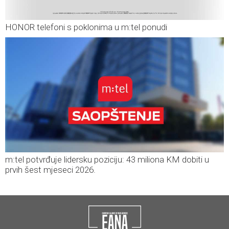
HONOR telefoni s poklonima u m:tel ponudi
m:tel potvrđuje lidersku poziciju: 43 miliona KM dobiti u
prvih šest mjeseci 2026.