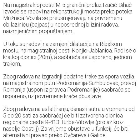
Na magistralnoj cesti M-5 granični prelaz Izačić-Bihać
izvode se radovi na rekonstrukciji mosta preko potoka
Mrižnica. Vozila se preusmjeravaju na privremenu
obilazinicu (bajpas) u neposrednoj blizini radova,
naizmjeničnim propuštanjem.
U toku su radovi na zamjeni dilatacije na Ribićkom
mostu, na magistralnoj cesti Konjic-Jablanica. Radi se o
kratkoj dionici (20m), a saobraća se usporeno, jednom
trakom.
Zbog radova na izgradnji dodatne trake za spora vozila
na magistralnom putu Podromanija-Sumbulovac, prevoj
Romanija (uspon iz pravca Podromanije) saobraća se
usporeno, uz povremene kraće obustave.
Zbog radova na asfaltiranju, danas i sutra u vremenu od
5 do 20 sati za saobraćaj će biti zatvorena dionica
regionalne ceste R-413 Turbe-Vitovlje (prolaz kroz
naselje Gostilj). Za vrijeme obustave u funkciji će biti
alternativni pravac preko Ovčareva i Galice.