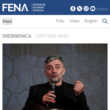
prijava
Foto
Video
English
Meni
SREBRENICA
| 09.07.2026. 08:32 |