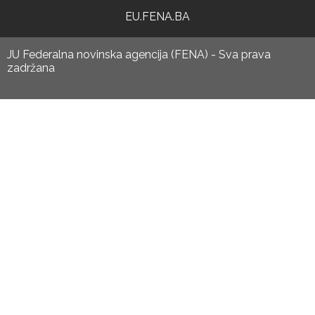
EU.FENA.BA
JU Federalna novinska agencija (FENA) - Sva prava
zadržana