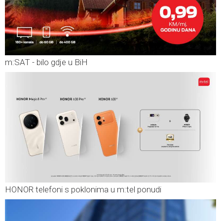
m:SAT - bilo gdje u BiH
HONOR telefoni s poklonima u m:tel ponudi