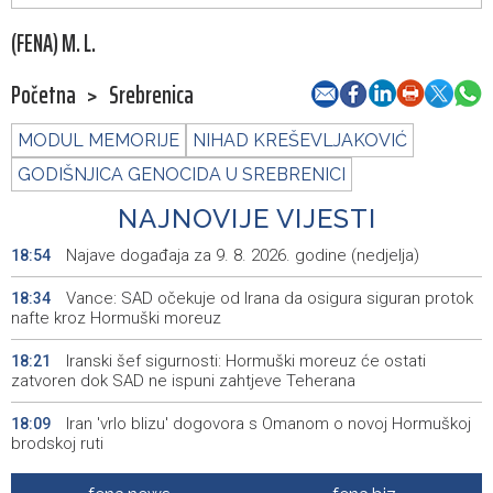
(FENA) M. L.
Početna
>
Srebrenica
MODUL MEMORIJE
NIHAD KREŠEVLJAKOVIĆ
GODIŠNJICA GENOCIDA U SREBRENICI
NAJNOVIJE VIJESTI
Najave događaja za 9. 8. 2026. godine (nedjelja)
18:54
Vance: SAD očekuje od Irana da osigura siguran protok
18:34
nafte kroz Hormuški moreuz
Iranski šef sigurnosti: Hormuški moreuz će ostati
18:21
zatvoren dok SAD ne ispuni zahtjeve Teherana
Iran 'vrlo blizu' dogovora s Omanom o novoj Hormuškoj
18:09
brodskoj ruti
Koncertom Marije Šerifović večeras se zatvara
18:05