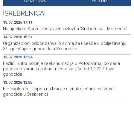
fena.news
fena.biz
manifestacija 'Dani dijaspore Travnik 2026'
|
SREBRENICA
|
Kod mosta Brčko - Gunja pronađene kosti, vještaci
17:26
sudske medicine utvrđuju porijeklo
15.07.2026 17:11
Na riječkom Korzu postavljena izložba 'Srebrenica - Memento'
'Pekijada' u Varešu okupila 37 ekipa iz četiri države
17:15
14.07.2026 15:27
regiona
Organizacioni odbor zahvalio svima za učešće u obilježavanju
31. godišnjice genocida u Srebrenici
U rijeci Krivaji kod Zavidovića utopio se muškarac
16:55
13.07.2026 13:24
Otvorena džamija u Milatkovićima kod Čajniča
16:08
Fazlić: Sutra počinje reekshumacija u Potočarima, do sada
ponovo otvarana grobna mjesta za više od 1.220 žrtava
Zmajice se okupile u Mostaru: Reprezentacija BiH kreće
15:55
genocida
po novu mediteransku priču
13.07.2026 12:55
BiH Exploreri - Uspon na Maglić u znak sjećanja na žrtve
genocida u Srebrenici