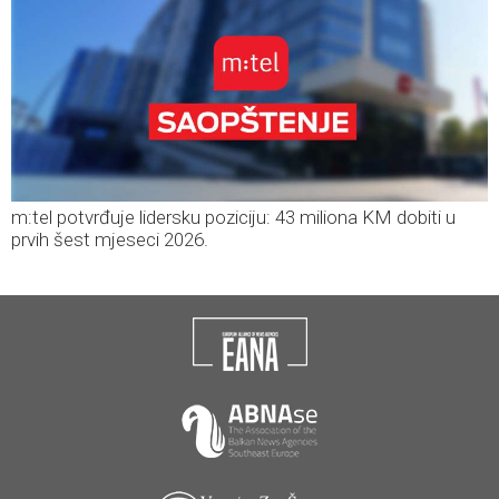
m:tel potvrđuje lidersku poziciju: 43 miliona KM dobiti u
prvih šest mjeseci 2026.