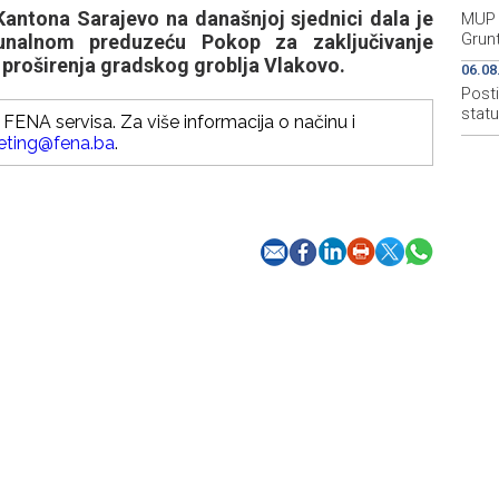
antona Sarajevo na današnjoj sjednici dala je
MUP 
Grun
nalnom preduzeću Pokop za zaključivanje
 proširenja gradskog groblja Vlakovo.
06.08
Post
stat
FENA servisa. Za više informacija o načinu i
eting@fena.ba
.