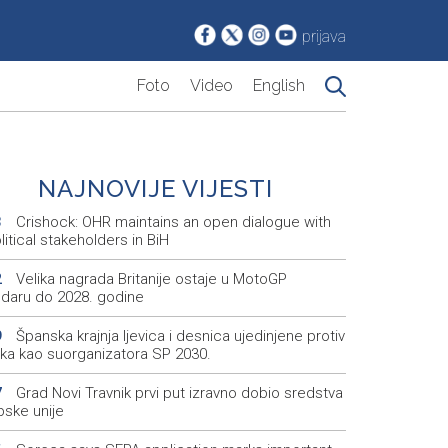
prijava
Foto
Video
English
NAJNOVIJE VIJESTI
Crishock: OHR maintains an open dialogue with
3
olitical stakeholders in BiH
Velika nagrada Britanije ostaje u MotoGP
2
ndaru do 2028. godine
Španska krajnja ljevica i desnica ujedinjene protiv
9
ka kao suorganizatora SP 2030.
Grad Novi Travnik prvi put izravno dobio sredstva
7
pske unije