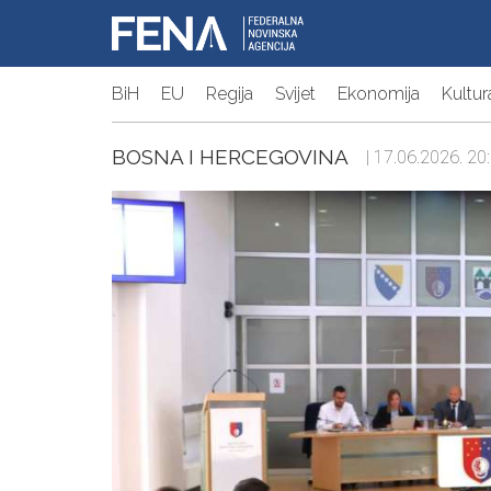
BiH
EU
Regija
Svijet
Ekonomija
Kultur
BOSNA I HERCEGOVINA
| 17.06.2026. 20: