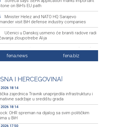
Soreca says SEPA application marks important
6
stone on BiH's EU path
Minister Helez and NATO HQ Sarajevo
5
ander visit BiH defense industry companies
Učenici u Danskoj usmeno će braniti radove radi
1
čavanja zloupotrebe AI-ja
Najave događaja za 7. 8. 2026. godine (petak)
0
fena.news
fena.biz
EU pozdravila najavu sporazuma o razoružanju
9
sa i povlačenju izraelskih snaga iz Gaze
London podnio kandidaturu za Svjetsko
7
SNA I HERCEGOVINA
|
stvo u atletici 2029. godine
.2026 18:14
tička zajednica Travnik unaprijedila infrastrukturu i
mativne sadržaje u središtu grada
.2026 18:14
hock: OHR spreman na dijalog sa svim političkim
rima u BiH
.2026 17:50