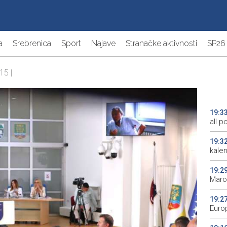
a
Srebrenica
Sport
Najave
Stranačke aktivnosti
SP26
15 |
19:3
all p
19:3
kale
19:2
Maro
19:2
Euro