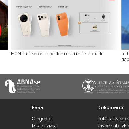
HONOR telefoni s poklonima u m:tel ponudi
m:t
dob
Fena
Dokumenti
O agenciji
Politika kvalite
Misija i vizija
Javne nabavke