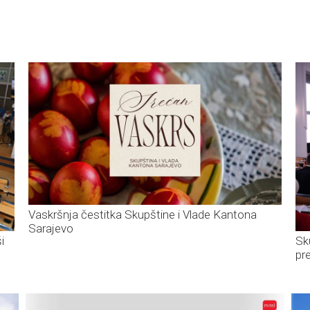
Vaskršnja čestitka Skupštine i Vlade Kantona
Sarajevo
i
Sk
pr