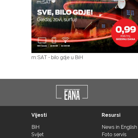
m:SAT - bilo gdje u BiH
Vijesti
Resursi
BiH
News in English
Svijet
Foto servis