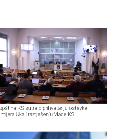
upština KS sutra o prihvatanju ostavke
emijera Uka i razrješenju Vlade KS