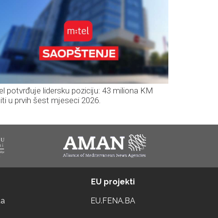
el potvrđuje lidersku poziciju: 43 miliona KM
iti u prvih šest mjeseci 2026.
EU projekti
ta
EU.FENA.BA