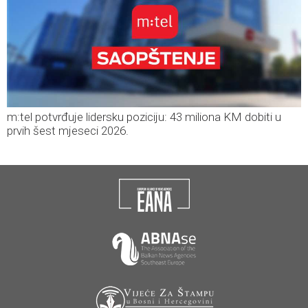
m:tel potvrđuje lidersku poziciju: 43 miliona KM dobiti u
prvih šest mjeseci 2026.