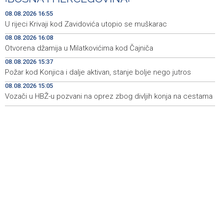
City Festu u Niškoj Banji
08.08.2026 16:55
Konjic ugostio 23 folklorna društva na 26.
15:09
U rijeci Krivaji kod Zavidovića utopio se muškarac
Međunarodnom festivalu ‘Konjička sehara’
08.08.2026 16:08
Otvorena džamija u Milatkovićima kod Čajniča
Vozači u HBŽ-u pozvani na oprez zbog divljih konja na
15:05
cestama
08.08.2026 15:37
Požar kod Konjica i dalje aktivan, stanje bolje nego jutros
Bh. Muay Thai reprezentacija na Svjetskom prvenstvu u
14:49
najbrojnijem sastavu do sada (VIDEO)
08.08.2026 15:05
Vozači u HBŽ-u pozvani na oprez zbog divljih konja na cestama
Sutra sunčano, dnevna temperatura od 27 do 33, na
14:30
jugu do 39 stepeni