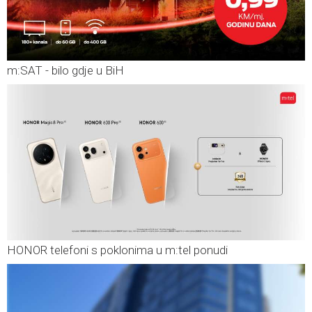
m:SAT - bilo gdje u BiH
HONOR telefoni s poklonima u m:tel ponudi