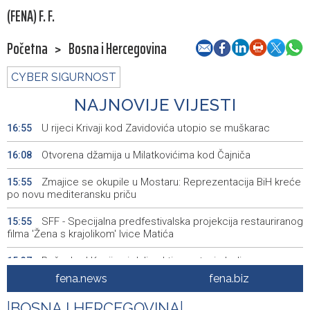
(FENA) F. F.
Početna
>
Bosna i Hercegovina
CYBER SIGURNOST
NAJNOVIJE VIJESTI
U rijeci Krivaji kod Zavidovića utopio se muškarac
16:55
Otvorena džamija u Milatkovićima kod Čajniča
16:08
Zmajice se okupile u Mostaru: Reprezentacija BiH kreće
15:55
po novu mediteransku priču
SFF - Specijalna predfestivalska projekcija restauriranog
15:55
filma 'Žena s krajolikom' Ivice Matića
Požar kod Konjica i dalje aktivan, stanje bolje nego
15:37
jutros
fena.news
fena.biz
Dokumentarac 'Bulevar Ivice Osima' osvojio nagradu na
15:27
|
BOSNA I HERCEGOVINA
|