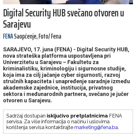
Digital Security HUB svečano otvoren u
Sarajevu
FENA
Saopćenje, Foto/ Fena
SARAJEVO, 17. juna (FENA) - Digital Security HUB,
nova strateška platforma uspostavljena pri
Univerzitetu u Sarajevu – Fakultetu za
kriminalistiku, kriminologiju i sigurnosne studije,
koja ima za cilj jačanje cyber sigurnosti, razvoj
stručnih kapaciteta i unapređenje saradnje između
akademske zajednice, institucija, privatnog
sektora i međunarodnih partnera, svečano je jučer
otvoren u Sarajevu.
Sadržaj dostupan
isključivo pretplatnicima
FENA
servisa. Za više informacija o načinu i uslovima
korištenja servisa kontaktirajte
marketing@fena.ba
.