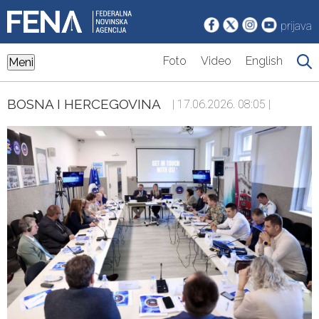
prijava
Foto
Video
English
Meni
BOSNA I HERCEGOVINA
| 17.06.2026. 08:05 |