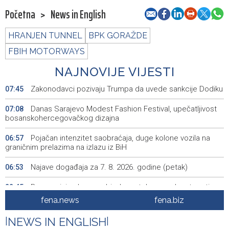
Početna
>
News in English
HRANJEN TUNNEL
BPK GORAŽDE
FBIH MOTORWAYS
NAJNOVIJE VIJESTI
Zakonodavci pozivaju Trumpa da uvede sankcije Dodiku
07:45
Danas Sarajevo Modest Fashion Festival, upečatljivost
07:08
bosanskohercegovačkog dizajna
Pojačan intenzitet saobraćaja, duge kolone vozila na
06:57
graničnim prelazima na izlazu iz BiH
Najave događaja za 7. 8. 2026. godine (petak)
06:53
Borac minimalnom pobjedom stekao prednost protiv
22:45
Vitebska
fena.news
fena.biz
Bacačice kugle Bešlija i Baručija bez plasmana u finale
21:54
|
NEWS IN ENGLISH
|
juniorskog SP-a