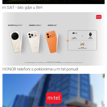
m:SAT - bilo gdje u BiH
HONOR telefoni s poklonima u m:tel ponudi