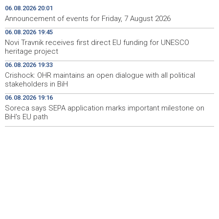
06.08.2026 20:01
Počeo memorijalni turnir 'Streetball Tomislavgrad 2026.
20:36
Announcement of events for Friday, 7 August 2026
Branimir Mašić Bani'
06.08.2026 19:45
Novi Travnik receives first direct EU funding for UNESCO
Na Vilsonovom šetalištu u Sarajevu predstavljeno 50
20:26
heritage project
luksuznih i sportskih automobila
06.08.2026 19:33
Announcement of events for Friday, 7 August 2026
20:01
Crishock: OHR maintains an open dialogue with all political
stakeholders in BiH
Drugi Festival bakri okupio mještane i posjetitelje kod
19:55
06.08.2026 19:16
Livna
Soreca says SEPA application marks important milestone on
BiH's EU path