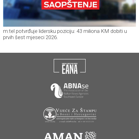
m:tel potvrđuje lidersku poziciju: 43 miliona KM dobiti u
prvih šest mjeseci 2026.