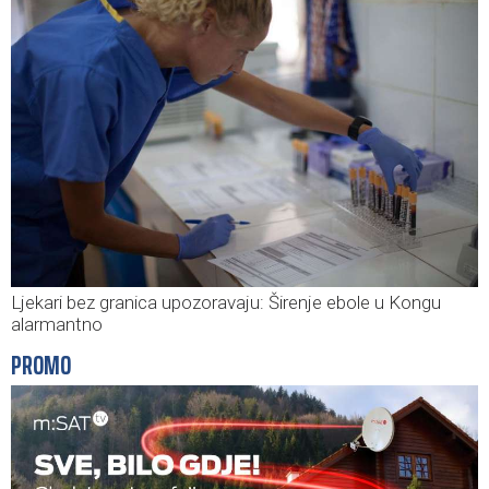
Ljekari bez granica upozoravaju: Širenje ebole u Kongu
alarmantno
PROMO