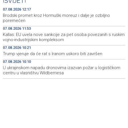
|
SVIJET
|
Investicije u BiH u 2025. porasle za 5,36 posto, na 9,44
12:32
milijarde KM
07.08.2026 12:17
Brodski promet kroz Hormuški moreuz i dalje je ozbiljno
Dvojici rudara pozlilo u jami Raspotočje, jedan prebačen
12:30
poremećen
u bolnicu
07.08.2026 11:53
Kallas: EU uvela nove sankcije za pet osoba povezanih s ruskim
Rozić: Dugotrajne suše i niski vodostaji ugrožavaju
12:25
vojno-industrijskim kompleksom
ekosustav Hutova blata
07.08.2026 10:21
Public transportation changes in Sarajevo today due to
12:23
Trump vjeruje da će rat s Iranom uskoro biti završen
football match at Grbavica Stadium
07.08.2026 10:10
U ukrajinskom napadu dronovima izazvan požar u logističkom
Brodski promet kroz Hormuški moreuz i dalje je ozbiljno
12:17
poremećen
centru u vlasništvu Wildberriesa