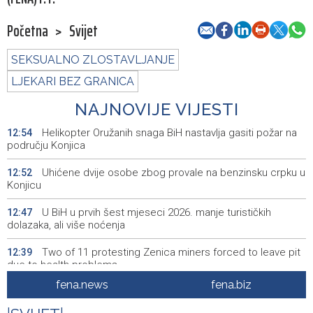
Početna
>
Svijet
SEKSUALNO ZLOSTAVLJANJE
LJEKARI BEZ GRANICA
NAJNOVIJE VIJESTI
Helikopter Oružanih snaga BiH nastavlja gasiti požar na
12:54
području Konjica
Uhićene dvije osobe zbog provale na benzinsku crpku u
12:52
Konjicu
U BiH u prvih šest mjeseci 2026. manje turističkih
12:47
dolazaka, ali više noćenja
Two of 11 protesting Zenica miners forced to leave pit
12:39
due to health problems
fena.news
fena.biz
Saopćenje za javnost Republikanci BiH
12:39