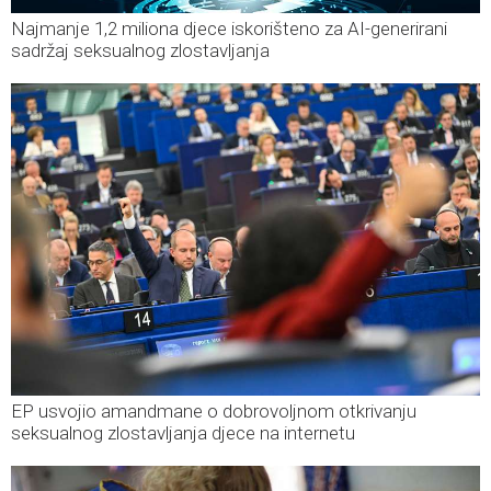
Najmanje 1,2 miliona djece iskorišteno za AI-generirani
sadržaj seksualnog zlostavljanja
EP usvojio amandmane o dobrovoljnom otkrivanju
seksualnog zlostavljanja djece na internetu