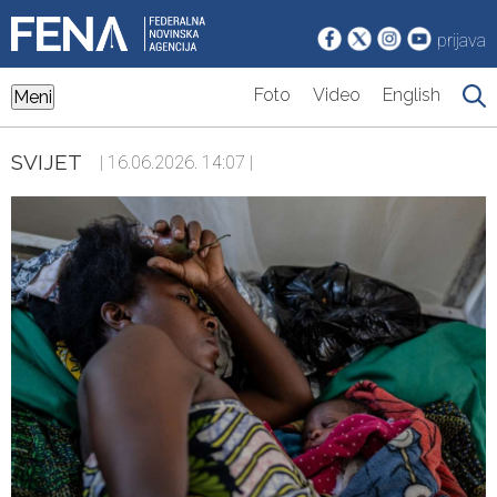
prijava
Foto
Video
English
Meni
SVIJET
| 16.06.2026. 14:07 |