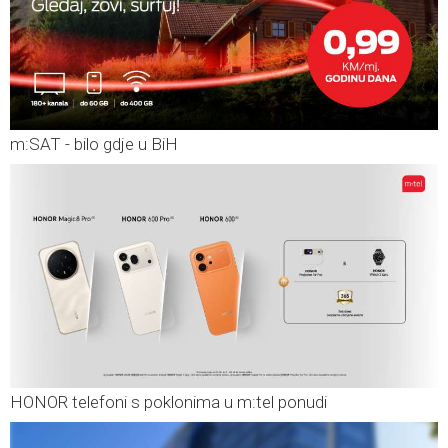
m:SAT - bilo gdje u BiH
HONOR telefoni s poklonima u m:tel ponudi