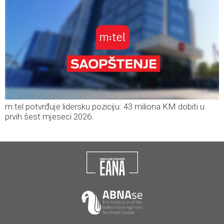
m:tel potvrđuje lidersku poziciju: 43 miliona KM dobiti u
prvih šest mjeseci 2026.