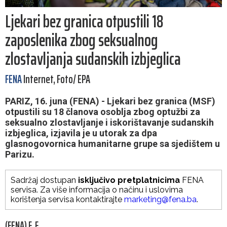
Ljekari bez granica otpustili 18
zaposlenika zbog seksualnog
zlostavljanja sudanskih izbjeglica
FENA
Internet, Foto/ EPA
PARIZ, 16. juna (FENA) - Ljekari bez granica (MSF)
otpustili su 18 članova osoblja zbog optužbi za
seksualno zlostavljanje i iskorištavanje sudanskih
izbjeglica, izjavila je u utorak za dpa
glasnogovornica humanitarne grupe sa sjedištem u
Parizu.
Sadržaj dostupan
isključivo pretplatnicima
FENA
servisa. Za više informacija o načinu i uslovima
korištenja servisa kontaktirajte
marketing@fena.ba
.
(FENA) F. F.