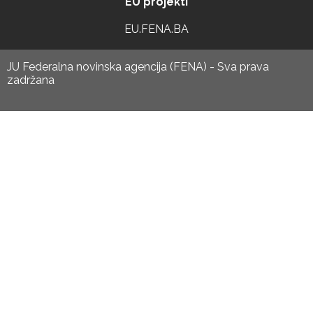
EU projekti
EU.FENA.BA
JU Federalna novinska agencija (FENA) - Sva prava
zadržana