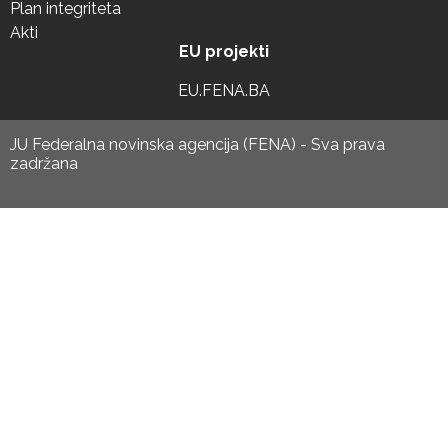
Plan integriteta
Akti
EU projekti
EU.FENA.BA
JU Federalna novinska agencija (FENA) - Sva prava
zadržana