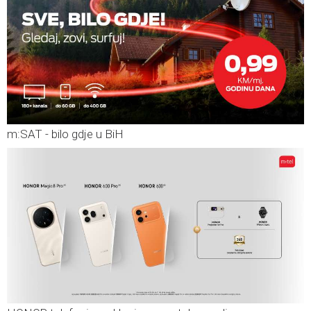
m:SAT - bilo gdje u BiH