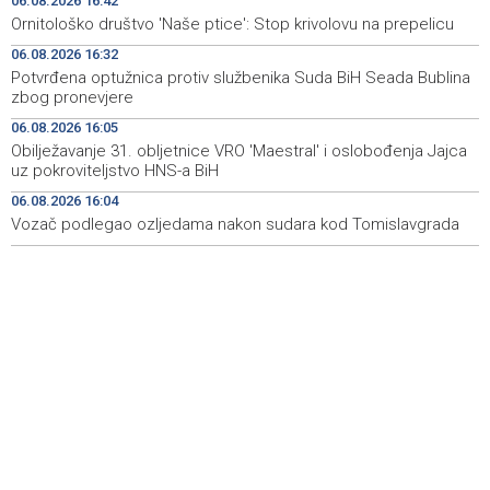
06.08.2026 16:42
Ornitološko društvo 'Naše ptice': Stop krivolovu na prepelicu
Vozač podlegao ozljedama nakon sudara kod
16:04
06.08.2026 16:32
Tomislavgrada
Potvrđena optužnica protiv službenika Suda BiH Seada Bublina
zbog pronevjere
Ukrajinski sud osumnjičio za korupciju bivšu
15:51
ambasadoricu u SAD-u
06.08.2026 16:05
Obilježavanje 31. obljetnice VRO 'Maestral' i oslobođenja Jajca
Završeno je ovogodišnje izdanje Mladifesta koje je
15:51
uz pokroviteljstvo HNS-a BiH
okupilo mlade iz 73 zemlje svijeta
06.08.2026 16:04
Vozač podlegao ozljedama nakon sudara kod Tomislavgrada
Toplotni val primorao Rumuniju i Mađarsku na mjere
15:48
štednje električne energije