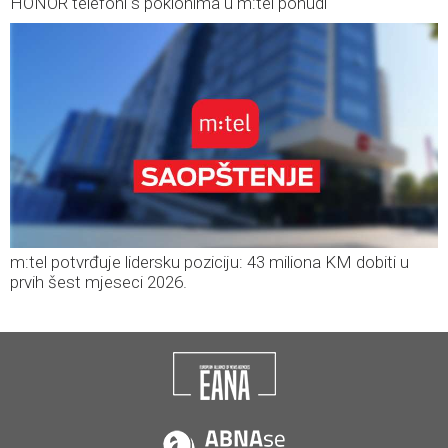
HONOR telefoni s poklonima u m:tel ponudi
m:tel potvrđuje lidersku poziciju: 43 miliona KM dobiti u
prvih šest mjeseci 2026.