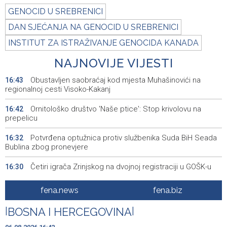
GENOCID U SREBRENICI
DAN SJEĆANJA NA GENOCID U SREBRENICI
INSTITUT ZA ISTRAŽIVANJE GENOCIDA KANADA
NAJNOVIJE VIJESTI
Obustavljen saobraćaj kod mjesta Muhašinovići na
16:43
regionalnoj cesti Visoko-Kakanj
Ornitološko društvo 'Naše ptice': Stop krivolovu na
16:42
prepelicu
Potvrđena optužnica protiv službenika Suda BiH Seada
16:32
Bublina zbog pronevjere
Četiri igrača Zrinjskog na dvojnoj registraciji u GOŠK-u
16:30
Srbija: Sindikat traži da zaštita radnika na visokim
16:14
fena.news
fena.biz
temperaturama uđe u zakon
|
BOSNA I HERCEGOVINA
|
Obilježavanje 31. obljetnice VRO 'Maestral' i oslobođenja
16:05
Jajca uz pokroviteljstvo HNS-a BiH