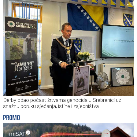
Derby odao počast žrtvama genocida u Srebrenici uz
snažnu poruku sjećanja, istine i zajedništva
PROMO