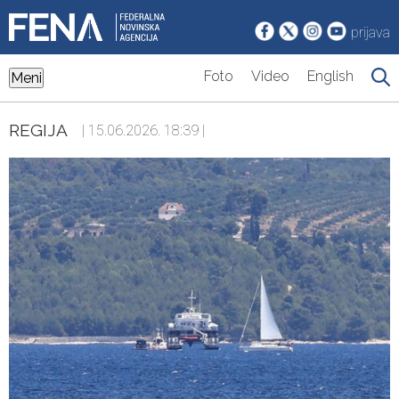
prijava
Foto
Video
English
Meni
REGIJA
| 15.06.2026. 18:39 |