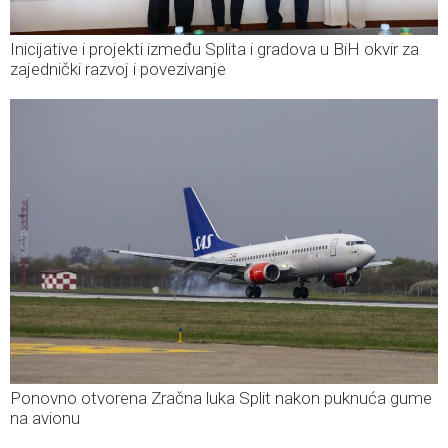
Inicijative i projekti između Splita i gradova u BiH okvir za
zajednički razvoj i povezivanje
Ponovno otvorena Zračna luka Split nakon puknuća gume
na avionu