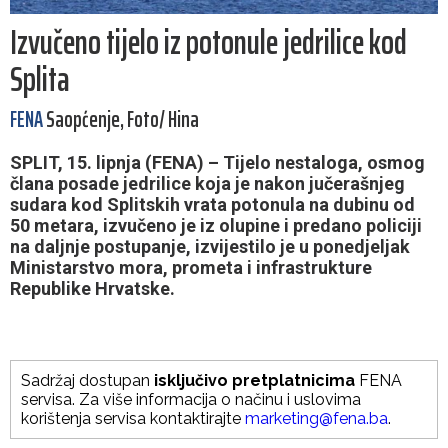
Izvučeno tijelo iz potonule jedrilice kod
Splita
FENA
Saopćenje, Foto/ Hina
SPLIT, 15. lipnja (FENA) – Tijelo nestaloga, osmog
člana posade jedrilice koja je nakon jučerašnjeg
sudara kod Splitskih vrata potonula na dubinu od
50 metara, izvučeno je iz olupine i predano policiji
na daljnje postupanje, izvijestilo je u ponedjeljak
Ministarstvo mora, prometa i infrastrukture
Republike Hrvatske.
Sadržaj dostupan
isključivo pretplatnicima
FENA
servisa. Za više informacija o načinu i uslovima
korištenja servisa kontaktirajte
marketing@fena.ba
.