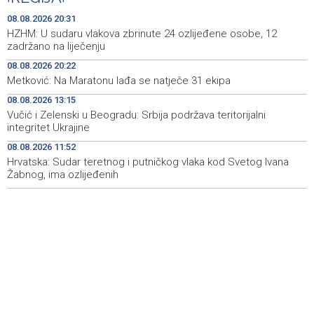
zatvoren dok SAD ne ispuni zahtjeve Teherana
08.08.2026 20:31
Iran 'vrlo blizu' dogovora s Omanom o novoj Hormuškoj
18:09
HZHM: U sudaru vlakova zbrinute 24 ozlijeđene osobe, 12
brodskoj ruti
zadržano na liječenju
08.08.2026 20:22
Koncertom Marije Šerifović večeras se zatvara
18:05
Metković: Na Maratonu lađa se natječe 31 ekipa
manifestacija 'Dani dijaspore Travnik 2026'
08.08.2026 13:15
Kod mosta Brčko - Gunja pronađene kosti, vještaci
17:26
Vučić i Zelenski u Beogradu: Srbija podržava teritorijalni
sudske medicine utvrđuju porijeklo
integritet Ukrajine
08.08.2026 11:52
'Pekijada' u Varešu okupila 37 ekipa iz četiri države
17:15
regiona
Hrvatska: Sudar teretnog i putničkog vlaka kod Svetog Ivana
Žabnog, ima ozlijeđenih