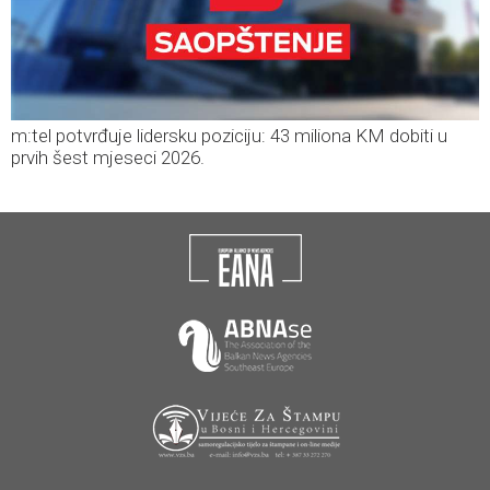
m:tel potvrđuje lidersku poziciju: 43 miliona KM dobiti u
prvih šest mjeseci 2026.