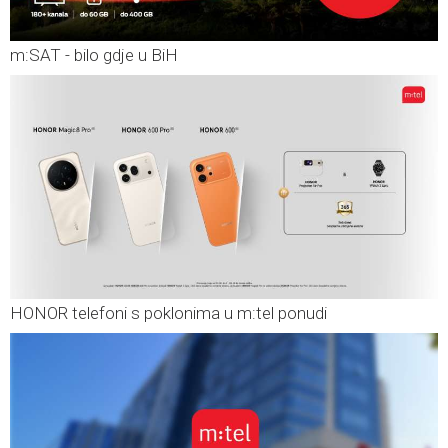
m:SAT - bilo gdje u BiH
HONOR telefoni s poklonima u m:tel ponudi