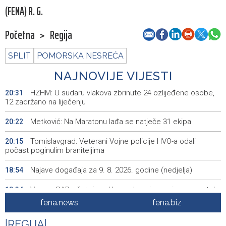
(FENA) R. G.
Početna
>
Regija
SPLIT
POMORSKA NESREĆA
NAJNOVIJE VIJESTI
HZHM: U sudaru vlakova zbrinute 24 ozlijeđene osobe,
20:31
12 zadržano na liječenju
Metković: Na Maratonu lađa se natječe 31 ekipa
20:22
Tomislavgrad: Veterani Vojne policije HVO-a odali
20:15
počast poginulim braniteljima
Najave događaja za 9. 8. 2026. godine (nedjelja)
18:54
Vance: SAD očekuje od Irana da osigura siguran protok
18:34
nafte kroz Hormuški moreuz
fena.news
fena.biz
Iranski šef sigurnosti: Hormuški moreuz će ostati
18:21
|
REGIJA
|