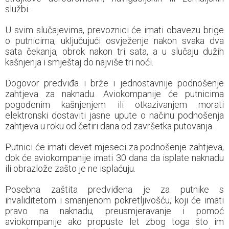
službi.
U svim slučajevima, prevoznici će imati obavezu brige
o putnicima, uključujući osvježenje nakon svaka dva
sata čekanja, obrok nakon tri sata, a u slučaju dužih
kašnjenja i smještaj do najviše tri noći.
Dogovor predviđa i brže i jednostavnije podnošenje
zahtjeva za naknadu. Aviokompanije će putnicima
pogođenim kašnjenjem ili otkazivanjem morati
elektronski dostaviti jasne upute o načinu podnošenja
zahtjeva u roku od četiri dana od završetka putovanja.
Putnici će imati devet mjeseci za podnošenje zahtjeva,
dok će aviokompanije imati 30 dana da isplate naknadu
ili obrazlože zašto je ne isplaćuju.
Posebna zaštita predviđena je za putnike s
invaliditetom i smanjenom pokretljivošću, koji će imati
pravo na naknadu, preusmjeravanje i pomoć
aviokompanije ako propuste let zbog toga što im