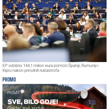
EP odobrio 144,1 milion eura pomoći Španiji, Rumuniji i
Kipru nakon prirodnih katastrofa
PROMO