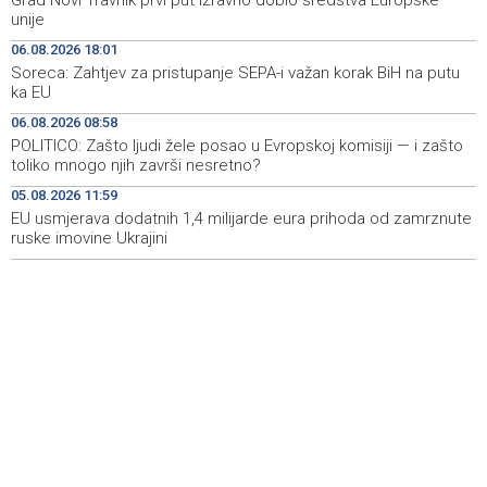
Grad Novi Travnik prvi put izravno dobio sredstva Europske
opet njihov heroj
unije
06.08.2026 18:01
BiH među zapaženijim učesnicima CIGRE u Parizu - AI i
11:17
Soreca: Zahtjev za pristupanje SEPA-i važan korak BiH na putu
energetska tranzicija u fokusu
ka EU
Pezer već sutra nastupa u kvalifikacijama, vjeruje da će i
10:28
06.08.2026 08:58
navečer biti u finalu EP-a u Birminghamu
POLITICO: Zašto ljudi žele posao u Evropskoj komisiji — i zašto
toliko mnogo njih završi nesretno?
Ballian: Neopravdana sječa stabala a grad zbog manjka
10:16
05.08.2026 11:59
drveća sve topliji
EU usmjerava dodatnih 1,4 milijarde eura prihoda od zamrznute
ruske imovine Ukrajini