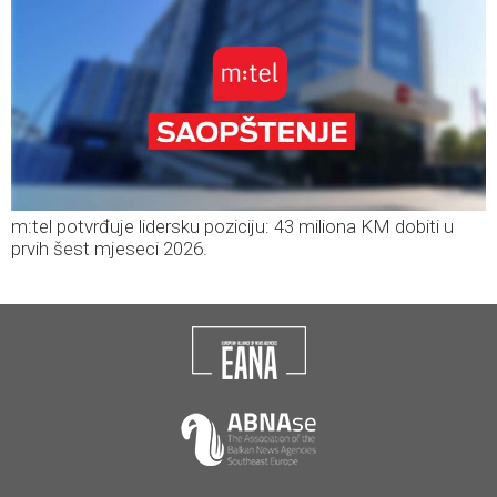
m:tel potvrđuje lidersku poziciju: 43 miliona KM dobiti u
prvih šest mjeseci 2026.