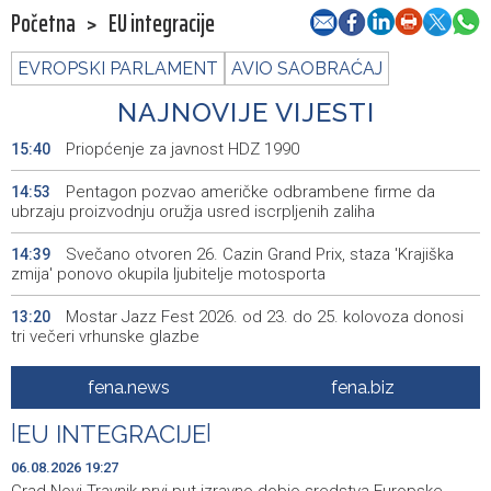
Početna
>
EU integracije
EVROPSKI PARLAMENT
AVIO SAOBRAĆAJ
NAJNOVIJE VIJESTI
Priopćenje za javnost HDZ 1990
15:40
Pentagon pozvao američke odbrambene firme da
14:53
ubrzaju proizvodnju oružja usred iscrpljenih zaliha
Svečano otvoren 26. Cazin Grand Prix, staza 'Krajiška
14:39
zmija' ponovo okupila ljubitelje motosporta
Mostar Jazz Fest 2026. od 23. do 25. kolovoza donosi
13:20
tri večeri vrhunske glazbe
Izraelske snage izvode nova rušenja u južnom Libanu
12:21
fena.news
fena.biz
Mještani Kola prikupili 3.000 KM za 'Kuću nade' u
11:51
|
EU INTEGRACIJE
|
Mostaru
06.08.2026 19:27
Sutra u Sarajevu akcija darivanja krvi - Daruj krv, budi
11:37