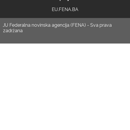
EU.FENA.BA
JU Federalna novinska agencija (FENA) - Sva prava
zadržana