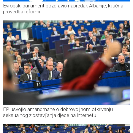
Evropski parlament pozdravio napredak Albanije, ključna
provedba reformi
EP usvojio amandmane o dobrovoljnom otkrivanju
seksualnog zlostavljanja djece na internetu