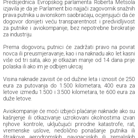
Predsjednica Evropskog parlamenta Roberta Metsola
izjavila je da je Parlament bio najjači zagovornik snažnih
prava putnika u avionskom saobraćaju, ocjenjujući da će
dogovor donijeti veću transparentnost i predvidljivost
za putnike i aviokompanije, bez nepotrebne birokratije
za industriju.
Prema dogovoru, putnici će zadržati pravo na povrat
novca ili preusmjeravanje, kao i na naknadu ako let kasni
više od tri sata, ako je otkazan manje od 14 dana prije
polaska ili ako im je odbijen ukrcaj.
Visina naknade zavisit će od dužine leta i iznosit će 250
eura za putovanja do 1.500 kilometara, 400 eura za
letove između 1.500 i 3.500 kilometara, te 600 eura za
duže letove.
Aviokompanije će moći izbjeći plaćanje naknade ako su
kašnjenje ili otkazivanje uzrokovani okolnostima izvan
njihove kontrole, uključujući prirodne katastrofe, rat,
vremenske uslove, nedolično ponašanje putnika ili
štrajkove aerodromskih, navigacijskih ili zemaljskih