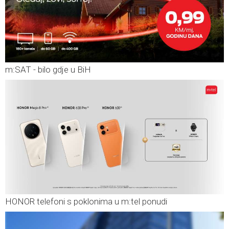
m:SAT - bilo gdje u BiH
HONOR telefoni s poklonima u m:tel ponudi