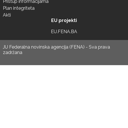
Pristup informacijama
Plan integriteta
Akti
EU projekti
EU.FENA.BA
JU Federalna novinska agencija (FENA) - Sva prava
zadržana