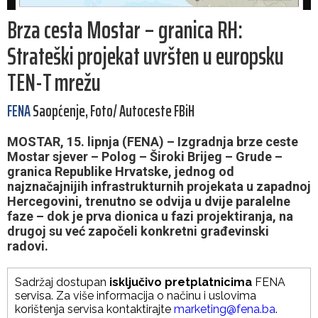
Brza cesta Mostar – granica RH:
Strateški projekat uvršten u europsku
TEN-T mrežu
FENA
Saopćenje, Foto/ Autoceste FBiH
MOSTAR, 15. lipnja (FENA) – Izgradnja brze ceste
Mostar sjever – Polog – Široki Brijeg – Grude –
granica Republike Hrvatske, jednog od
najznačajnijih infrastrukturnih projekata u zapadnoj
Hercegovini, trenutno se odvija u dvije paralelne
faze – dok je prva dionica u fazi projektiranja, na
drugoj su već započeli konkretni građevinski
radovi.
Sadržaj dostupan
isključivo pretplatnicima
FENA
servisa. Za više informacija o načinu i uslovima
korištenja servisa kontaktirajte
marketing@fena.ba
.