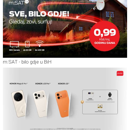
m:SAT - bilo gdje u BiH