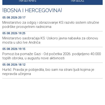
fena.news
fena.biz
Head and facial injuries most common
|
BOSNA I HERCEGOVINA
|
Ministarstvo saobraćaja KS: Uskoro javna nabavka za
19:25
obnovu mosta u ulici Ive Andrića
05.08.2026 20:17
Ministarstvo za odgoj i obrazovanje KS razvilo sistem stručne
Pomozi.ba pomaže Gazi - Od početka 2026. podijeljeno
19:15
podrške prosvjetnim radnicima
40.000 toplih obroka, u augustu nove aktivnosti
05.08.2026 19:25
Ministarstvo saobraćaja KS: Uskoro javna nabavka za obnovu
Conference on representation of constituent peoples
19:12
mosta u ulici Ive Andrića
and Others in BiH institutions on August 7
05.08.2026 19:15
'Šetnica kulture' nastavljena modnom revijom i
19:12
Pomozi.ba pomaže Gazi - Od početka 2026. podijeljeno 40.000
predstavljanjem kozmetike
toplih obroka, u augustu nove aktivnosti
05.08.2026 18:12
Prosecutor's Office indicts former Court of BiH
19:05
employee for alleged embezzlement
Hurtić: Pravda je pobijedila, bio sam na strani ljudi kojima je
nepravda učinjena