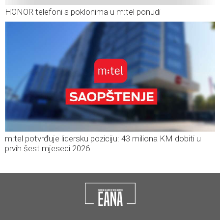
HONOR telefoni s poklonima u m:tel ponudi
m:tel potvrđuje lidersku poziciju: 43 miliona KM dobiti u
prvih šest mjeseci 2026.