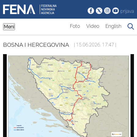
prijava
Foto
Video
English
Meni
BOSNA I HERCEGOVINA
| 15.06.2026. 17:47 |