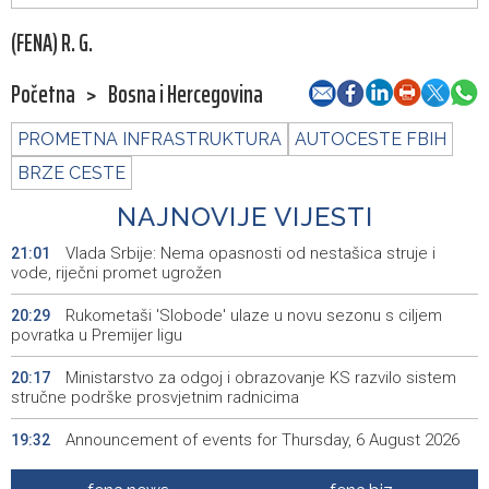
(FENA) R. G.
Početna
>
Bosna i Hercegovina
PROMETNA INFRASTRUKTURA
AUTOCESTE FBIH
BRZE CESTE
NAJNOVIJE VIJESTI
Vlada Srbije: Nema opasnosti od nestašica struje i
21:01
vode, riječni promet ugrožen
Rukometaši 'Slobode' ulaze u novu sezonu s ciljem
20:29
povratka u Premijer ligu
Ministarstvo za odgoj i obrazovanje KS razvilo sistem
20:17
stručne podrške prosvjetnim radnicima
Announcement of events for Thursday, 6 August 2026
19:32
Rise in electric scooter injuries among children; Biloš:
19:26