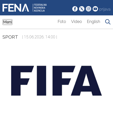
prijava
Foto
Video
English
Meni
SPORT
| 15.06.2026. 14:00 |