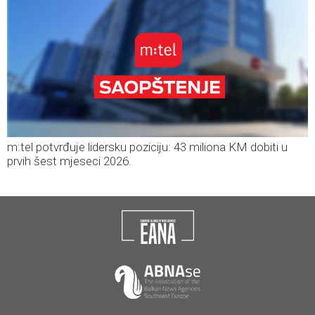
m:tel potvrđuje lidersku poziciju: 43 miliona KM dobiti u
prvih šest mjeseci 2026.