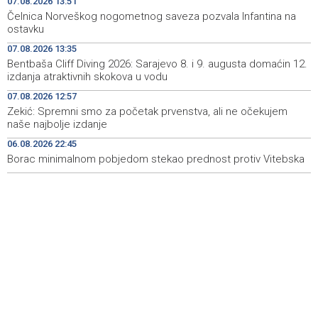
07.08.2026 13:51
10 umjesto Rudnika Soli Tuzla
Čelnica Norveškog nogometnog saveza pozvala Infantina na
ostavku
Oko 150 izlagača stiže u Gradačac na 53. Međunarodni
15:46
07.08.2026 13:35
sajam šljive
Bentbaša Cliff Diving 2026: Sarajevo 8. i 9. augusta domaćin 12.
izdanja atraktivnih skokova u vodu
Španija postavila ultimatum Italiji da ukine granične
15:44
kontrole
07.08.2026 12:57
Zekić: Spremni smo za početak prvenstva, ali ne očekujem
Goražde residents protest over repeated water
15:42
naše najbolje izdanje
outages
06.08.2026 22:45
Borac minimalnom pobjedom stekao prednost protiv Vitebska
Dani dijaspore Travnik 2026: Održan susret
15:31
gospodarstvenika