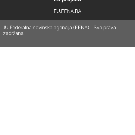
EU.FENA.BA
JU Federalna novinska agencija (FENA) - Sva prava
zadržana