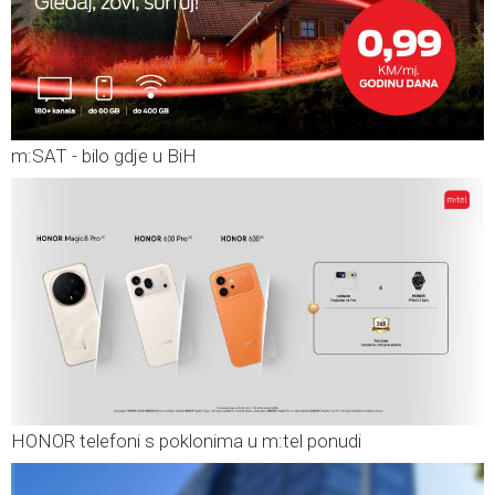
m:SAT - bilo gdje u BiH
HONOR telefoni s poklonima u m:tel ponudi