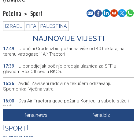
Početna
>
Sport
IZRAEL
FIFA
PALESTINA
NAJNOVIJE VIJESTI
U općini Grude izbio požar na više od 40 hektara, na
17:49
terenu vatrogasci i Air Tractori
U ponedjeljak počinje prodaja ulaznica za SFF u
17:39
glavnom Box Officeu u BKC-u
Avdić: Završeni radovi na tekućem održavanju
16:36
Spomenika 'Vječna vatra'
Dva Air Tractora gase požar u Konjicu, u subotu stiže i
16:00
treći
fena.news
fena.biz
Meta kažnjena sa dodatnih 567 miliona dolara zbog
15:58
ugrožavanja sigurnosti djece
|
SPORT
|
Privredna Banka Sarajevo ušla u sastav indeksa SASX-
15:52