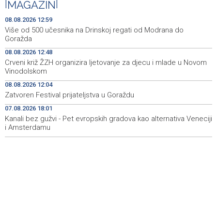
|
MAGAZIN
|
filma 'Žena s krajolikom' Ivice Matića
08.08.2026 12:59
Požar kod Konjica i dalje aktivan, stanje bolje nego
15:37
Više od 500 učesnika na Drinskoj regati od Modrana do
jutros
Goražda
08.08.2026 12:48
Dokumentarac 'Bulevar Ivice Osima' osvojio nagradu na
15:27
Crveni križ ŽZH organizira ljetovanje za djecu i mlade u Novom
City Festu u Niškoj Banji
Vinodolskom
Konjic ugostio 23 folklorna društva na 26.
15:09
08.08.2026 12:04
Međunarodnom festivalu ‘Konjička sehara’
Zatvoren Festival prijateljstva u Goraždu
07.08.2026 18:01
Vozači u HBŽ-u pozvani na oprez zbog divljih konja na
15:05
cestama
Kanali bez gužvi - Pet evropskih gradova kao alternativa Veneciji
i Amsterdamu