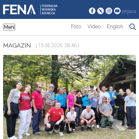
prijava
Foto
Video
English
Meni
MAGAZIN
| 15.06.2026. 08:46 |