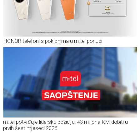
HONOR telefoni s poklonima u m:tel ponudi
m:tel potvrđuje lidersku poziciju: 43 miliona KM dobiti u
prvih šest mjeseci 2026.