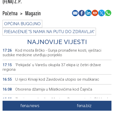
(FENA) Z. P.
Početna
>
Magazin
OPĆINA BUGOJNO
PJEšAčENJE "S NAMA NA PUTU DO ZDRAVLJA"
NAJNOVIJE VIJESTI
Kod mosta Brčko - Gunja pronađene kosti, vještaci
17:26
sudske medicine utvrđuju porijeklo
'Pekijada' u Varešu okupila 37 ekipa iz četiri države
17:15
regiona
U rijeci Krivaji kod Zavidovića utopio se muškarac
16:55
Otvorena džamija u Milatkovićima kod Čajniča
16:08
Zmajice se okupile u Mostaru: Reprezentacija BiH kreće
15:55
po novu mediteransku priču
fena.news
fena.biz
SFF - Specijalna predfestivalska projekcija restauriranog
15:55