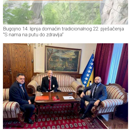
Bugojno 14. lipnja domaćin tradicionalnog 22. pješačenja
“S nama na putu do zdravlja“