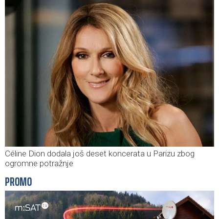
Céline Dion dodala još deset koncerata u Parizu zbog
ogromne potražnje
PROMO