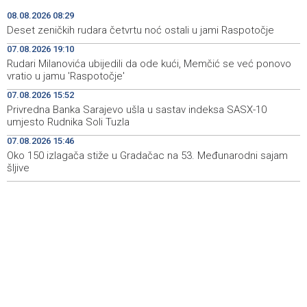
08.08.2026 08:29
Iran 'vrlo blizu' dogovora s Omanom o novoj Hormuškoj
18:09
Deset zeničkih rudara četvrtu noć ostali u jami Raspotočje
brodskoj ruti
07.08.2026 19:10
Rudari Milanovića ubijedili da ode kući, Memčić se već ponovo
Koncertom Marije Šerifović večeras se zatvara
18:05
vratio u jamu 'Raspotočje'
manifestacija 'Dani dijaspore Travnik 2026'
07.08.2026 15:52
Kod mosta Brčko - Gunja pronađene kosti, vještaci
17:26
Privredna Banka Sarajevo ušla u sastav indeksa SASX-10
sudske medicine utvrđuju porijeklo
umjesto Rudnika Soli Tuzla
07.08.2026 15:46
'Pekijada' u Varešu okupila 37 ekipa iz četiri države
17:15
regiona
Oko 150 izlagača stiže u Gradačac na 53. Međunarodni sajam
šljive