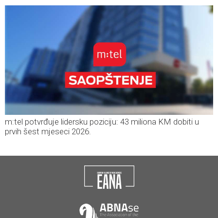
m:tel potvrđuje lidersku poziciju: 43 miliona KM dobiti u
prvih šest mjeseci 2026.