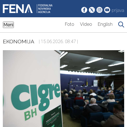
prijava
Foto
Video
English
Meni
EKONOMIJA
| 15.06.2026. 08:47 |