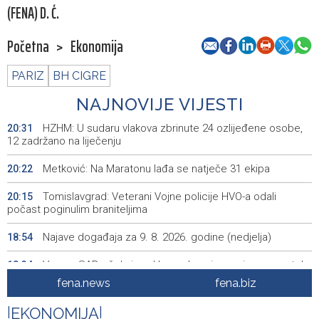
(FENA) D. Ć.
Početna
>
Ekonomija
PARIZ
BH CIGRE
NAJNOVIJE VIJESTI
HZHM: U sudaru vlakova zbrinute 24 ozlijeđene osobe,
20:31
12 zadržano na liječenju
Metković: Na Maratonu lađa se natječe 31 ekipa
20:22
Tomislavgrad: Veterani Vojne policije HVO-a odali
20:15
počast poginulim braniteljima
Najave događaja za 9. 8. 2026. godine (nedjelja)
18:54
Vance: SAD očekuje od Irana da osigura siguran protok
18:34
nafte kroz Hormuški moreuz
fena.news
fena.biz
Iranski šef sigurnosti: Hormuški moreuz će ostati
18:21
|
EKONOMIJA
|
zatvoren dok SAD ne ispuni zahtjeve Teherana