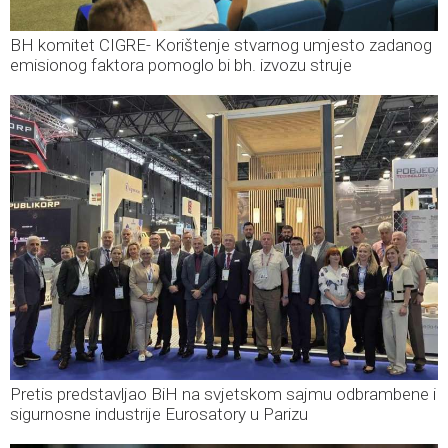
BH komitet CIGRE- Korištenje stvarnog umjesto zadanog
emisionog faktora pomoglo bi bh. izvozu struje
Pretis predstavljao BiH na svjetskom sajmu odbrambene i
sigurnosne industrije Eurosatory u Parizu