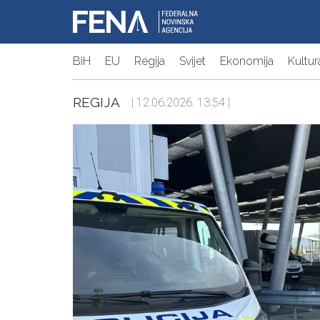
BiH
EU
Regija
Svijet
Ekonomija
Kultur
REGIJA
| 12.06.2026. 13:54 |