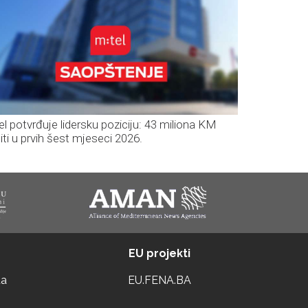
el potvrđuje lidersku poziciju: 43 miliona KM
iti u prvih šest mjeseci 2026.
EU projekti
ta
EU.FENA.BA