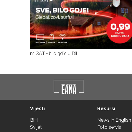
m:SAT - bilo gdje u BiH
Vijesti
Resursi
BiH
News in English
Svijet
Foto servis