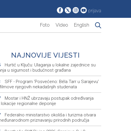
prijava
Foto
Video
English
NAJNOVIJE VIJESTI
Hurtić u Ključu: Ulaganja u lokalne zajednice su
5
anja u sigurnost i budućnost građana
SFF - Program 'Posvećeno: Béla Tarr u Sarajevu'
3
 filmove njegovih nekadašnjih studenata
Mostar i HNŽ ubrzavaju postupak određivanja
7
 lokacije regionalne deponije
Federalno ministarstvo okoliša i turizma otvara
7
međunarodnom priznavanju prirodnih područja