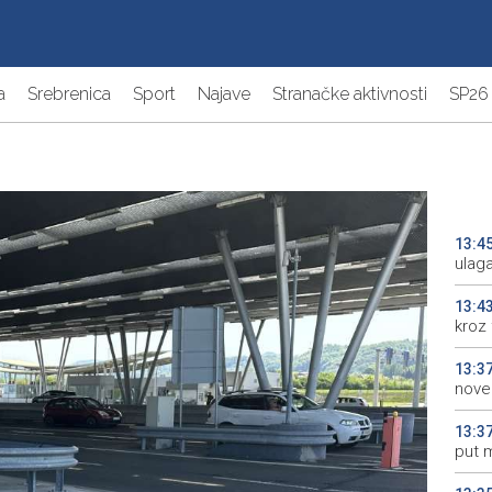
a
Srebrenica
Sport
Najave
Stranačke aktivnosti
SP26
13:4
ulag
13:4
kroz
13:3
nove
13:3
put 