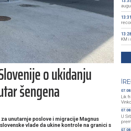
13:3
augu
13:3
recor
13:2
KM i
13:1
zatvo
Slovenije o ukidanju
13:1
nearl
|
RE
nutar šengena
13:0
Memo
07.08
Lik 
Vinko
07.08
U Srb
k za unutarnje poslove i migracije Magnus
prem
slovenske vlade da ukine kontrole na granici s
07.08