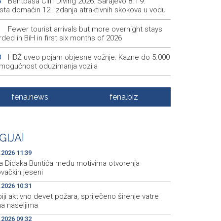
Bentbaša Cliff Diving 2026: Sarajevo 8. i 9.
5
sta domaćin 12. izdanja atraktivnih skokova u vodu
Fewer tourist arrivals but more overnight stays
1
ded in BiH in first six months of 2026
HBŽ uveo pojam objesne vožnje: Kazne do 5.000
8
 mogućnost oduzimanja vozila
IFJ - U Bjelorusiji 21 novinar i medijski radnik u
6
ru iz političkih razloga
fena.news
fena.biz
Fixed asset investments in BiH rise, reaching
4
y 9.5 billion KM in 2025
GIJA
|
Saslušane još četiri osobe povezane s
6
rijalnim centrom Srebrenica, na spisku ukupno 26
.2026 11:39
fra Didaka Buntića među motivima otvorenja
vačkih jeseni
.2026 10:31
iji aktivno devet požara, spriječeno širenje vatre
a naseljima
.2026 09:32