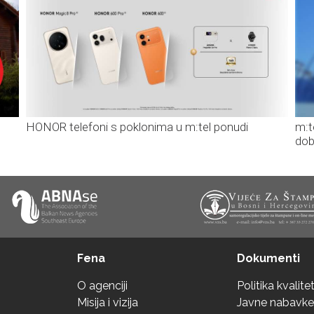
HONOR telefoni s poklonima u m:tel ponudi
m:t
dob
Fena
Dokumenti
O agenciji
Politika kvalite
Misija i vizija
Javne nabavke