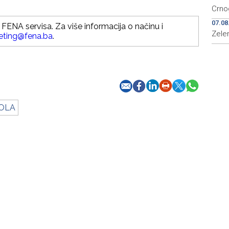
Crno
07.08
FENA servisa. Za više informacija o načinu i
Zelen
eting@fena.ba
.
OLA