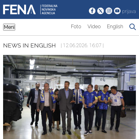
prijava
Foto
Video
English
Meni
NEWS IN ENGLISH
| 12.06.2026. 16:07 |