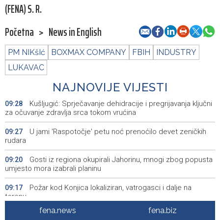
(FENA) S. R.
Početna
>
News in English
PM NIKšIć
BOXMAX COMPANY
FBIH
INDUSTRY
LUKAVAC
NAJNOVIJE VIJESTI
Kušljugić: Sprječavanje dehidracije i pregrijavanja ključni
09:28
za očuvanje zdravlja srca tokom vrućina
U jami 'Raspotočje' petu noć prenoćilo devet zeničkih
09:27
rudara
Gosti iz regiona okupirali Jahorinu, mnogi zbog popusta
09:20
umjesto mora izabrali planinu
Požar kod Konjica lokaliziran, vatrogasci i dalje na
09:17
terenu
fena.news
fena.biz
U Stupama održan prvi „Gastro Livno“: Više od 20 jela
09:09