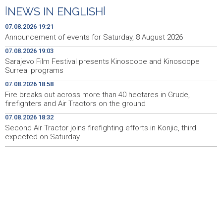
predstavilo raznolikost livanjske gastronomije
|
NEWS IN ENGLISH
|
Pretežno sunčano jutro u BiH, u Mostaru 29 stepeni
09:05
07.08.2026 19:21
Announcement of events for Saturday, 8 August 2026
Od ranih jutarnjih sati duge kolone putničkih vozila na
09:01
07.08.2026 19:03
pojedinim graničnim prelazima
Sarajevo Film Festival presents Kinoscope and Kinoscope
Surreal programs
Blidinje sve privlačnije ljetno odredište, turizam raste uz
09:00
izazove očuvanja prirode
07.08.2026 18:58
Fire breaks out across more than 40 hectares in Grude,
Najave događaja za 9. 8. 2026. godine (nedjelja)
08:55
firefighters and Air Tractors on the ground
07.08.2026 18:32
Nova slikovnica Anite Lovrić djecu kroz ilustracije uvodi
08:30
u radosna otajstva krunice
Second Air Tractor joins firefighting efforts in Konjic, third
expected on Saturday