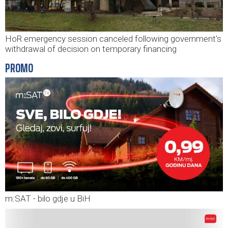
HoR emergency session canceled following government's
withdrawal of decision on temporary financing
PROMO
m:SAT - bilo gdje u BiH