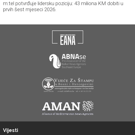
m:tel potvrđuje lidersku poziciju: 43 miliona KM dobiti u
prvih šest mjeseci 2026.
Vijesti