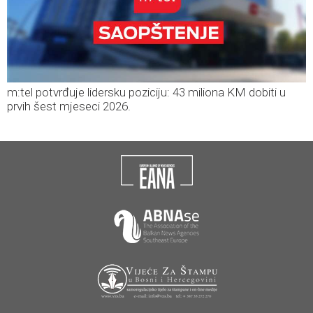
m:tel potvrđuje lidersku poziciju: 43 miliona KM dobiti u
prvih šest mjeseci 2026.