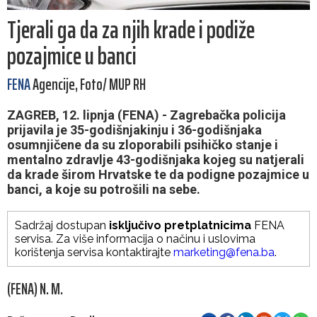
Tjerali ga da za njih krade i podiže
pozajmice u banci
FENA
Agencije, Foto/ MUP RH
ZAGREB, 12. lipnja (FENA) - Zagrebačka policija
prijavila je 35-godišnjakinju i 36-godišnjaka
osumnjičene da su zloporabili psihičko stanje i
mentalno zdravlje 43-godišnjaka kojeg su natjerali
da krade širom Hrvatske te da podigne pozajmice u
banci, a koje su potrošili na sebe.
Sadržaj dostupan
isključivo pretplatnicima
FENA
servisa. Za više informacija o načinu i uslovima
korištenja servisa kontaktirajte
marketing@fena.ba
.
(FENA) N. M.