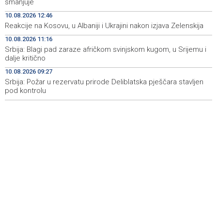
smanjuje
Muzički performans meksičkog violončeliste Abnera
13:47
10.08.2026 12:46
Jaira Ortiza Garcie u Sarajevu
Reakcije na Kosovu, u Albaniji i Ukrajini nakon izjava Zelenskija
Lejla Njemčević osvojila četvrto mjesto na utrci
13:45
10.08.2026 11:16
Cykelvasan u Švedskoj
Srbija: Blagi pad zaraze afričkom svinjskom kugom, u Srijemu i
dalje kritično
Izmjena Odluke o kriterijima za raspored sredstava iz
13:45
tekućeg granta 'Međunarodna kulturna suradnja'
10.08.2026 09:27
Srbija: Požar u rezervatu prirode Deliblatska pješčara stavljen
pod kontrolu
Sportske igre prijateljstva 2026 od 13. do 16. augusta u
13:39
Sarajevu