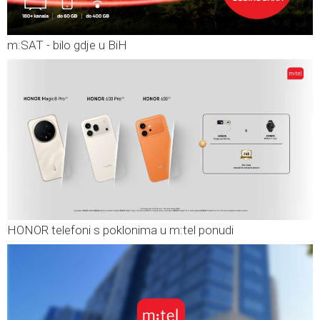
m:SAT - bilo gdje u BiH
HONOR telefoni s poklonima u m:tel ponudi