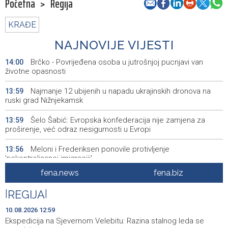
Početna
>
Regija
KRAĐE
NAJNOVIJE VIJESTI
Brčko - Povrijeđena osoba u jutrošnjoj pucnjavi van
14:00
životne opasnosti
Najmanje 12 ubijenih u napadu ukrajinskih dronova na
13:59
ruski grad Nižnjekamsk
Šelo Šabić: Evropska konfederacija nije zamjena za
13:59
proširenje, već odraz nesigurnosti u Evropi
Meloni i Frederiksen ponovile protivljenje
13:56
'nekontrolisanoj imigraciji'
fena.news
fena.biz
FUCZ: Sutra sastanak o unapređenju statusa
13:50
profesionalnih vatrgasaca
|
REGIJA
|
Nizak vodostaj prijeti da onemogući plovidbu dijelovima
13:49
10.08.2026 12:59
Rajne u Njemačkoj
Ekspedicija na Sjevernom Velebitu: Razina stalnog leda se