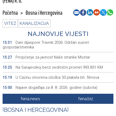
(FENA) R. G.
Početna
>
Bosna i Hercegovina
VITEZ
KANALIZACIJA
NAJNOVIJE VIJESTI
Dani dijaspore Travnik 2026: Održan susret
15:31
gospodarstvenika
Priopćenje za javnost Naše stranke Mostar
15:27
Na Sarajevskoj berzi sedmični promet 993.831 KM
15:25
U Cazinu otvorena izložba 50 plakata bh. filmova
15:19
Najave događaja za 8. 8. 2026. godine (subota)
15:00
SFF Tribute to Béla Tarr features works by his former
14:54
fena.news
fena.biz
students
|
BOSNA I HERCEGOVINA
|
Magoda ugostio Halida Kuburovića i zahvalio mu za
14:44