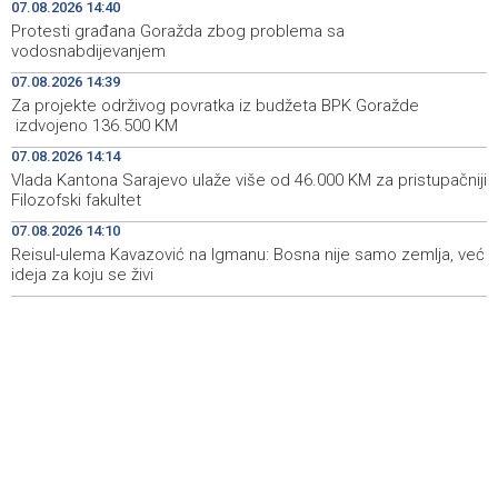
predanost kulturi
07.08.2026 14:40
Protesti građana Goražda zbog problema sa
Protesti građana Goražda zbog problema sa
14:40
vodosnabdijevanjem
vodosnabdijevanjem
07.08.2026 14:39
Za projekte održivog povratka iz budžeta BPK Goražde
Za projekte održivog povratka iz budžeta BPK Goražde
14:39
izdvojeno 136.500 KM
izdvojeno 136.500 KM
07.08.2026 14:14
Saudijska Arabija, Turska i Pakistan potpisali sporazum o
14:38
Vlada Kantona Sarajevo ulaže više od 46.000 KM za pristupačniji
zajedničkoj odbrani
Filozofski fakultet
07.08.2026 14:10
Reisul-ulema Kavazović na Igmanu: Bosna nije samo zemlja, već
ideja za koju se živi