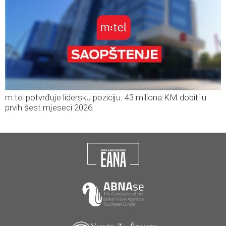
m:tel potvrđuje lidersku poziciju: 43 miliona KM dobiti u
prvih šest mjeseci 2026.