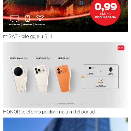
m:SAT - bilo gdje u BiH
HONOR telefoni s poklonima u m:tel ponudi