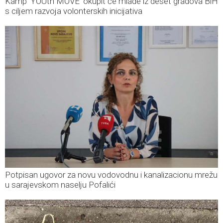
Kamp 'YOUth MOVE' okupit će mlade iz deset gradova BiH
s ciljem razvoja volonterskih inicijativa
Potpisan ugovor za novu vodovodnu i kanalizacionu mrežu
u sarajevskom naselju Pofalići