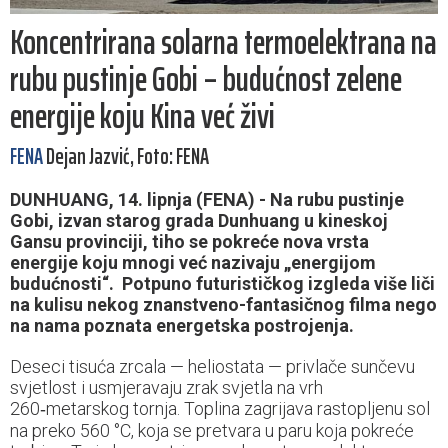
Koncentrirana solarna termoelektrana na
rubu pustinje Gobi – budućnost zelene
energije koju Kina već živi
FENA
Dejan Jazvić, Foto: FENA
DUNHUANG, 14. lipnja (FENA) - Na rubu pustinje
Gobi, izvan starog grada Dunhuang u kineskoj
Gansu provinciji, tiho se pokreće nova vrsta
energije koju mnogi već nazivaju „energijom
budućnosti“. Potpuno futurističkog izgleda više liči
na kulisu nekog znanstveno-fantasičnog filma nego
na nama poznata energetska postrojenja.
Deseci tisuća zrcala — heliostata — privlače sunčevu
svjetlost i usmjeravaju zrak svjetla na vrh
260‑metarskog tornja. Toplina zagrijava rastopljenu sol
na preko 560 °C, koja se pretvara u paru koja pokreće