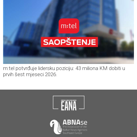
m:tel potvrđuje lidersku poziciju: 43 miliona KM dobiti u
prvih šest mjeseci 2026.