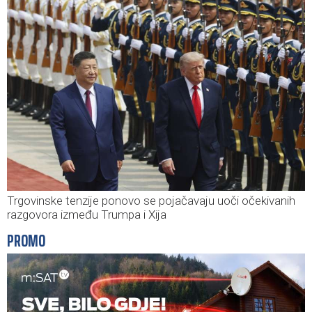
Trgovinske tenzije ponovo se pojačavaju uoči očekivanih
razgovora između Trumpa i Xija
PROMO