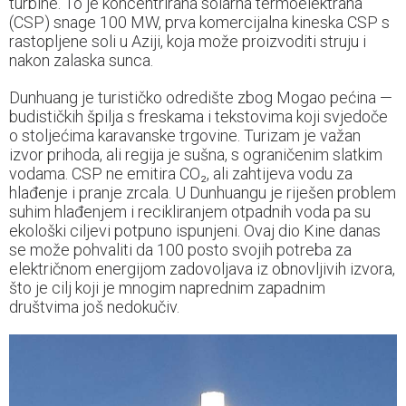
turbine. To je koncentrirana solarna termoelektrana
(CSP) snage 100 MW, prva komercijalna kineska CSP s
rastopljene soli u Aziji, koja može proizvoditi struju i
nakon zalaska sunca.
Dunhuang je turističko odredište zbog Mogao pećina —
budističkih špilja s freskama i tekstovima koji svjedoče
o stoljećima karavanske trgovine. Turizam je važan
izvor prihoda, ali regija je sušna, s ograničenim slatkim
vodama. CSP ne emitira CO₂, ali zahtijeva vodu za
hlađenje i pranje zrcala. U Dunhuangu je riješen problem
suhim hlađenjem i recikliranjem otpadnih voda pa su
ekološki ciljevi potpuno ispunjeni. Ovaj dio Kine danas
se može pohvaliti da 100 posto svojih potreba za
električnom energijom zadovoljava iz obnovljivih izvora,
što je cilj koji je mnogim naprednim zapadnim
društvima još nedokučiv.