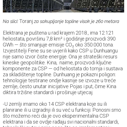
Toranj
Na slici:
za sakupljanje topline visok je 260 metara
Elektrana je puštena u rad krajem 2018., ima 12.121
heliostata, površinu 7,8 km² i godišnje proizvodi 390
GWh — što smanjuje emisije CO₂ oko 350.000 tona.
Izvjestitelji Fene su se uvjerili kako CSP u Dunhuangu
nije samo izvor čiste energije. Ona je strateški resurs
kineske geopolitike. Kina, naime, proizvodi ključne
komponente za CSP — od heliostata do tornja i sustava
za skladištenje topline. Dunhuang je pokazni poligon:
tehnologije testirane ondje kasnije se izvoze u treće
zemlje, često unutar inicijative Pojas i put, čime Kina
diktira tržišne standardi i proširuje utjecaj.
-U zemlji imamo oko 14 CSP elektrana koje su ili
planirane ili u izgradnji ili su već u funkciji. Ponosni smo
što možemo reći da je ovo eksperimentalna CSP
elektrana i da se ovdje rađaju svi nacionalni standardi,