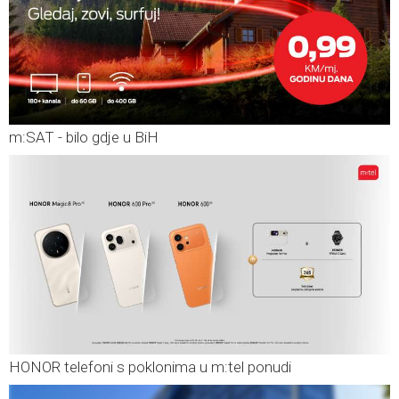
m:SAT - bilo gdje u BiH
HONOR telefoni s poklonima u m:tel ponudi