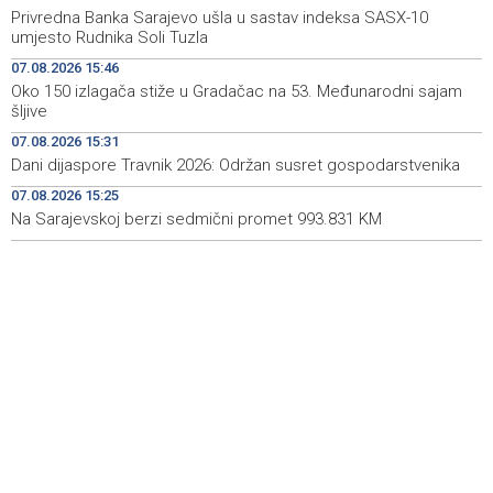
outages
Privredna Banka Sarajevo ušla u sastav indeksa SASX-10
umjesto Rudnika Soli Tuzla
Dani dijaspore Travnik 2026: Održan susret
15:31
07.08.2026 15:46
gospodarstvenika
Oko 150 izlagača stiže u Gradačac na 53. Međunarodni sajam
šljive
Priopćenje za javnost Naše stranke Mostar
15:27
07.08.2026 15:31
Na Sarajevskoj berzi sedmični promet 993.831 KM
15:25
Dani dijaspore Travnik 2026: Održan susret gospodarstvenika
07.08.2026 15:25
U Cazinu otvorena izložba 50 plakata bh. filmova
15:19
Na Sarajevskoj berzi sedmični promet 993.831 KM