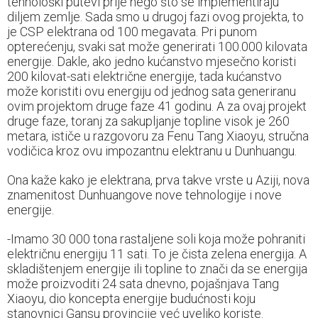
tehnološki putevi prije nego što se implementiraju
diljem zemlje. Sada smo u drugoj fazi ovog projekta, to
je CSP elektrana od 100 megavata. Pri punom
opterećenju, svaki sat može generirati 100.000 kilovata
energije. Dakle, ako jedno kućanstvo mjesečno koristi
200 kilovat-sati električne energije, tada kućanstvo
može koristiti ovu energiju od jednog sata generiranu
ovim projektom druge faze 41 godinu. A za ovaj projekt
druge faze, toranj za sakupljanje topline visok je 260
metara, ističe u razgovoru za Fenu Tang Xiaoyu, stručna
vodičica kroz ovu impozantnu elektranu u Dunhuangu.
Ona kaže kako je elektrana, prva takve vrste u Aziji, nova
znamenitost Dunhuangove nove tehnologije i nove
energije.
-Imamo 30 000 tona rastaljene soli koja može pohraniti
električnu energiju 11 sati. To je čista zelena energija. A
skladištenjem energije ili topline to znači da se energija
može proizvoditi 24 sata dnevno, pojašnjava Tang
Xiaoyu, dio koncepta energije budućnosti koju
stanovnici Gansu provincije već uveliko koriste.