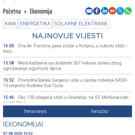
Početna
>
Ekonomija
KINA
ENERGETIKA
SOLARNE ELEKTRANE
NAJNOVIJE VIJESTI
Dva Air Tractora gase požar u Konjicu, u subotu stiže i
16:00
treći
Meta kažnjena sa dodatnih 567 miliona dolara zbog
15:58
ugrožavanja sigurnosti djece
Privredna Banka Sarajevo ušla u sastav indeksa SASX-
15:52
10 umjesto Rudnika Soli Tuzla
Oko 150 izlagača stiže u Gradačac na 53. Međunarodni
15:46
sajam šljive
fena.news
fena.biz
Španija postavila ultimatum Italiji da ukine granične
15:44
kontrole
|
EKONOMIJA
|
Goražde residents protest over repeated water
15:42
07.08.2026 15:52