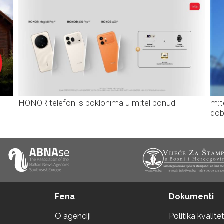
HONOR telefoni s poklonima u m:tel ponudi
m:t
dob
Fena
Dokumenti
O agenciji
Politika kvalite