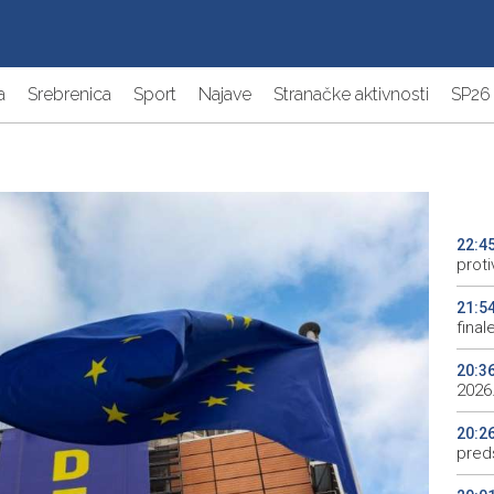
a
Srebrenica
Sport
Najave
Stranačke aktivnosti
SP26
22:4
proti
21:5
final
20:3
2026.
20:2
preds