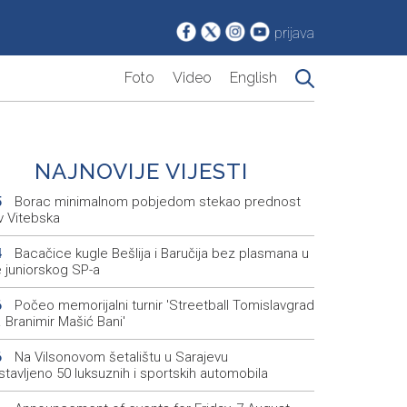
prijava
Foto
Video
English
NAJNOVIJE VIJESTI
Borac minimalnom pobjedom stekao prednost
5
v Vitebska
Bacačice kugle Bešlija i Baručija bez plasmana u
4
e juniorskog SP-a
Počeo memorijalni turnir 'Streetball Tomislavgrad
6
 Branimir Mašić Bani'
Na Vilsonovom šetalištu u Sarajevu
6
tavljeno 50 luksuznih i sportskih automobila