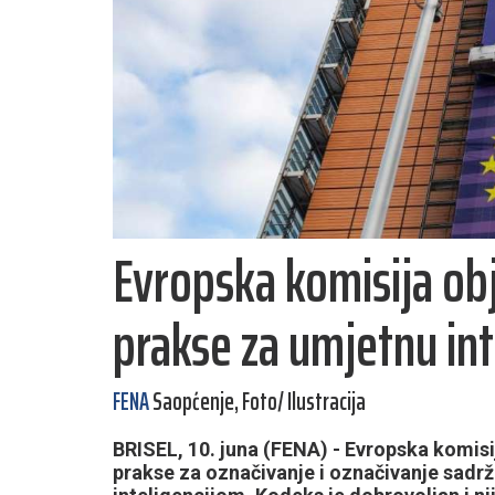
Evropska komisija ob
prakse za umjetnu int
FENA
Saopćenje, Foto/ Ilustracija
BRISEL, 10. juna (FENA) - Evropska komisi
prakse za označivanje i označivanje sad