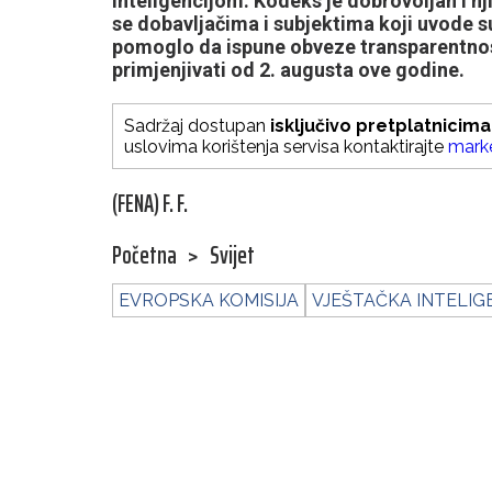
inteligencijom. Kodeks je dobrovoljan i nj
se dobavljačima i subjektima koji uvode s
pomoglo da ispune obveze transparentnosti
primjenjivati od 2. augusta ove godine.
Sadržaj dostupan
isključivo pretplatnicima
uslovima korištenja servisa kontaktirajte
mark
(FENA) F. F.
Početna
>
Svijet
EVROPSKA KOMISIJA
VJEŠTAČKA INTELIG