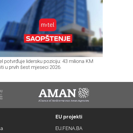
el potvrđuje lidersku poziciju: 43 miliona KM
iti u prvih šest mjeseci 2026.
EU projekti
ta
EU.FENA.BA