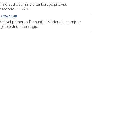
inski sud osumnjičio za korupciju bivšu
sadoricu u SAD-u
.2026 15:48
otni val primorao Rumuniju i Mađarsku na mjere
je električne energije