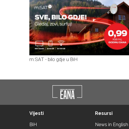
m:SAT - bilo gdje u BiH
Vijesti
Resursi
BiH
News in English