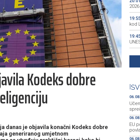
20:0
2026
19:5
kod 
19:4
UNES
19:3
all p
javila Kodeks dobre
19:3
kale
|
SV
eligenciju
19:2
Maro
06.08
Učen
spre
06.08
EU p
ja danas je objavila konačni Kodeks dobre
povla
ržaja generiranog umjetnom
06.08