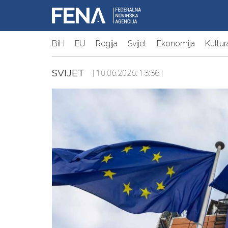
BiH
EU
Regija
Svijet
Ekonomija
Kultur
SVIJET
| 10.06.2026. 13:36 |