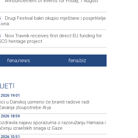
Announcement of events for Friday, 7 August
1
Drugi Festival bakri okupio mještane i posjetitelje
5
Livna
Novi Travnik receives first direct EU funding for
5
CO heritage project
Crishock: OHR maintains an open dialogue with
3
olitical stakeholders in BiH
fena.news
fena.biz
Velika nagrada Britanije ostaje u MotoGP
2
ndaru do 2028. godine
IJET
|
Španska krajnja ljevica i desnica ujedinjene protiv
9
ka kao suorganizatora SP 2030.
.2026 19:01
ici u Danskoj usmeno će braniti radove radi
čavanja zloupotrebe AI-ja
.2026 18:59
ozdravila najavu sporazuma o razoružanju Hamasa i
čenju izraelskih snaga iz Gaze
.2026 15:51