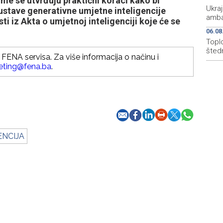
ime se utvrđuju praktični koraci kako bi
Ukraj
ustave generativne umjetne inteligencije
amba
 iz Akta o umjetnoj inteligenciji koje će se
06.08
Topl
štedn
FENA servisa. Za više informacija o načinu i
eting@fena.ba
.
ENCIJA