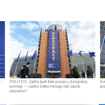
i –
POLITICO: Zašto ljudi žele posao u Evropskoj
Ev
komisiji — i zašto toliko mnogo njih završi
pra
nesretno?