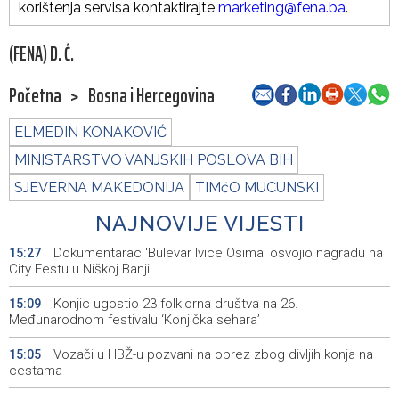
korištenja servisa kontaktirajte
marketing@fena.ba
.
(FENA) D. Ć.
Početna
>
Bosna i Hercegovina
ELMEDIN KONAKOVIĆ
MINISTARSTVO VANJSKIH POSLOVA BIH
SJEVERNA MAKEDONIJA
TIMčO MUCUNSKI
NAJNOVIJE VIJESTI
Dokumentarac 'Bulevar Ivice Osima' osvojio nagradu na
15:27
City Festu u Niškoj Banji
Konjic ugostio 23 folklorna društva na 26.
15:09
Međunarodnom festivalu ‘Konjička sehara’
Vozači u HBŽ-u pozvani na oprez zbog divljih konja na
15:05
cestama