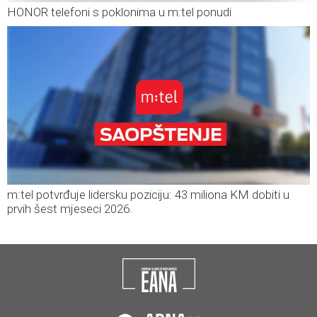
HONOR telefoni s poklonima u m:tel ponudi
m:tel potvrđuje lidersku poziciju: 43 miliona KM dobiti u
prvih šest mjeseci 2026.