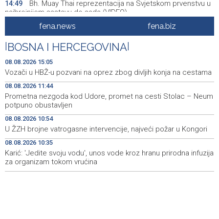
Bh. Muay Thai reprezentacija na Svjetskom prvenstvu u
14:49
najbrojnijem sastavu do sada (VIDEO)
fena.news
fena.biz
Sutra sunčano, dnevna temperatura od 27 do 33, na
14:30
jugu do 39 stepeni
|
BOSNA I HERCEGOVINA
|
Sarajevo Film Festival donosi poseban Program za
14:23
08.08.2026 15:05
mlade u Tuzlu
Vozači u HBŽ-u pozvani na oprez zbog divljih konja na cestama
08.08.2026 11:44
Najnovija ostvarenja velikih svjetskih autora u programu
14:11
Summer Screen SFF-a
Prometna nezgoda kod Udore, promet na cesti Stolac – Neum
potpuno obustavljen
Izraelska vojska nastavlja napade na jugu Libana uprkos
14:05
08.08.2026 10:54
prekidu vatre i pregovorima
U ŽZH brojne vatrogasne intervencije, najveći požar u Kongori
Izraelske snage izvršile raciju u gradu na Zapadnoj obali
14:01
08.08.2026 10:35
Karić: 'Jedite svoju vodu', unos vode kroz hranu prirodna infuzija
za organizam tokom vrućina
Normalizovan saobraćaj na dionici puta Stolac–Neum,
13:54
kod mjesta Udora, nakon nezgode