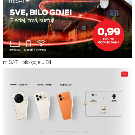
m:SAT - bilo gdje u BiH