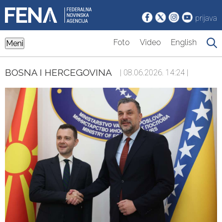
prijava
Foto
Video
English
Meni
BOSNA I HERCEGOVINA
| 08.06.2026. 14:24 |