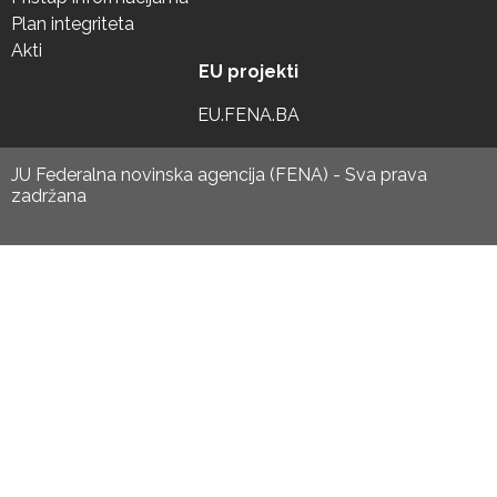
Plan integriteta
Akti
EU projekti
EU.FENA.BA
JU Federalna novinska agencija (FENA) - Sva prava
zadržana