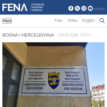
prijava
Foto
Video
English
Meni
BOSNA I HERCEGOVINA
| 08.06.2026. 13:57 |