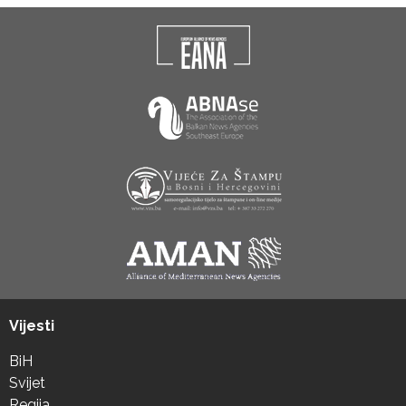
Vijesti
BiH
Svijet
Regija