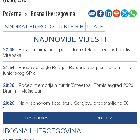
Početna
>
Bosna i Hercegovina
SINDIKAT BRčKO DISTRIKTA BIH
PLATE
NAJNOVIJE VIJESTI
Borac minimalnom pobjedom stekao prednost protiv
22:45
Vitebska
Bacačice kugle Bešlija i Baručija bez plasmana u finale
21:54
juniorskog SP-a
Počeo memorijalni turnir 'Streetball Tomislavgrad 2026.
20:36
Branimir Mašić Bani'
Na Vilsonovom šetalištu u Sarajevu predstavljeno 50
20:26
luksuznih i sportskih automobila
fena.news
fena.biz
Announcement of events for Friday, 7 August 2026
20:01
|
BOSNA I HERCEGOVINA
|
Drugi Festival bakri okupio mještane i posjetitelje kod
19:55
Livna