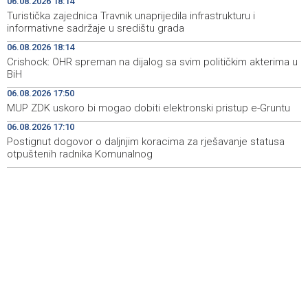
06.08.2026 18:14
Turistička zajednica Travnik unaprijedila infrastrukturu i
Novi Travnik receives first direct EU funding for UNESCO
19:45
informativne sadržaje u središtu grada
heritage project
06.08.2026 18:14
Crishock: OHR spreman na dijalog sa svim političkim akterima u
Crishock: OHR maintains an open dialogue with all
19:33
BiH
political stakeholders in BiH
06.08.2026 17:50
Velika nagrada Britanije ostaje u MotoGP kalendaru do
19:32
MUP ZDK uskoro bi mogao dobiti elektronski pristup e-Gruntu
2028. godine
06.08.2026 17:10
Postignut dogovor o daljnjim koracima za rješavanje statusa
Španska krajnja ljevica i desnica ujedinjene protiv
19:29
Maroka kao suorganizatora SP 2030.
otpuštenih radnika Komunalnog