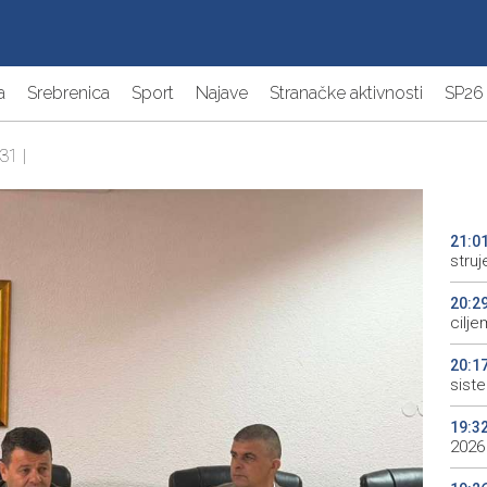
a
Srebrenica
Sport
Najave
Stranačke aktivnosti
SP26
31 |
21:0
struj
20:2
cilje
20:1
sist
19:3
2026