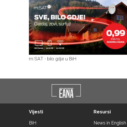
m:SAT - bilo gdje u BiH
Vijesti
Resursi
BiH
News in English