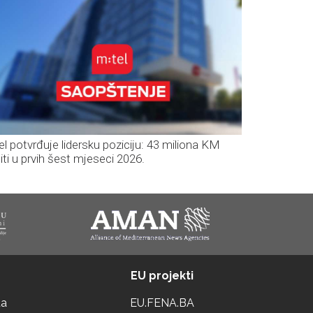
el potvrđuje lidersku poziciju: 43 miliona KM
iti u prvih šest mjeseci 2026.
EU projekti
ta
EU.FENA.BA