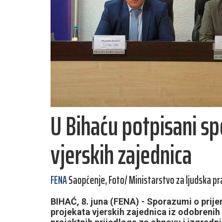
U Bihaću potpisani sp
vjerskih zajednica
FENA
Saopćenje, Foto/ Ministarstvo za ljudska prav
BIHAĆ, 8. juna (FENA) - Sporazumi o prijen
projekata vjerskih zajednica iz odobreni