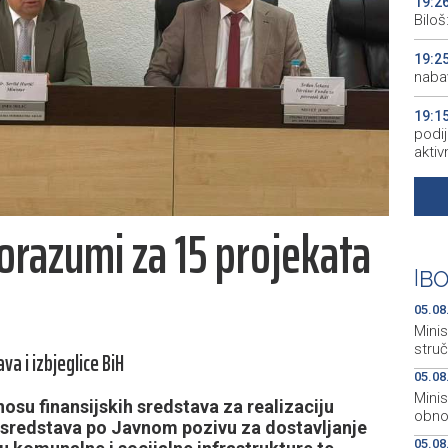
19:2
Bilo
19:2
naba
19:1
podij
aktiv
19:1
peopl
orazumi za 15 projekata
19:1
pred
|
BO
19:0
05.08
empl
Minis
stru
a i izbjeglice BiH
05.08
Mini
osu finansijskih sredstava za realizaciju
obnov
h sredstava po Javnom pozivu za dostavljanje
05.08