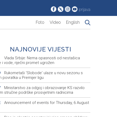
prijava
Foto
Video
English
NAJNOVIJE VIJESTI
Vlada Srbije: Nema opasnosti od nestašica
1
e i vode, riječni promet ugrožen
Rukometaši 'Slobode' ulaze u novu sezonu s
9
m povratka u Premijer ligu
Ministarstvo za odgoj i obrazovanje KS razvilo
7
em stručne podrške prosvjetnim radnicima
Announcement of events for Thursday, 6 August
2