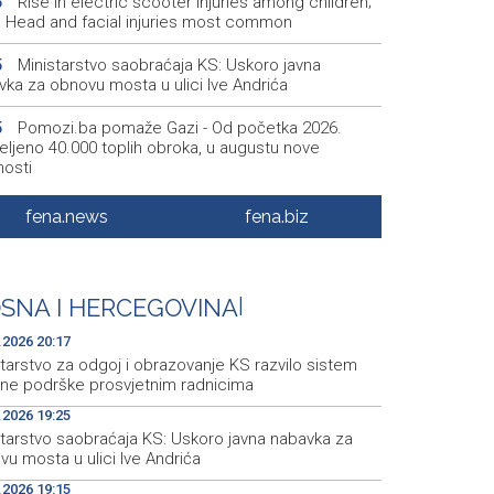
Rise in electric scooter injuries among children;
6
š: Head and facial injuries most common
Ministarstvo saobraćaja KS: Uskoro javna
5
vka za obnovu mosta u ulici Ive Andrića
Pomozi.ba pomaže Gazi - Od početka 2026.
5
eljeno 40.000 toplih obroka, u augustu nove
nosti
Conference on representation of constituent
2
fena.news
fena.biz
es and Others in BiH institutions on August 7
'Šetnica kulture' nastavljena modnom revijom i
2
stavljanjem kozmetike
SNA I HERCEGOVINA
|
Prosecutor's Office indicts former Court of BiH
5
.2026 20:17
oyee for alleged embezzlement
tarstvo za odgoj i obrazovanje KS razvilo sistem
čne podrške prosvjetnim radnicima
.2026 19:25
starstvo saobraćaja KS: Uskoro javna nabavka za
u mosta u ulici Ive Andrića
.2026 19:15