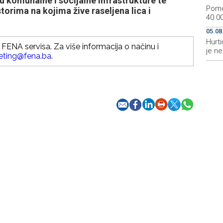
u komunalne i socijalne infrastrukture te
Pomo
torima na kojima žive raseljena lica i
40.00
05.08
Hurti
FENA servisa. Za više informacija o načinu i
je n
eting@fena.ba
.