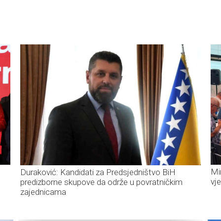
Mi
Duraković: Kandidati za Predsjedništvo BiH
vj
predizborne skupove da održe u povratničkim
zajednicama