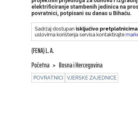
projektnih prijedloga za obnovu i izgradnj
elektrificiranje stambenih jedinica na pros
povratnici, potpisani su danas u Bihaću.
Sadržaj dostupan
isključivo pretplatnicima
uslovima korištenja servisa kontaktirajte
mark
(FENA) L. A.
Početna
>
Bosna i Hercegovina
POVRATNICI
VJERSKE ZAJEDNICE