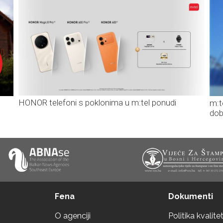
HONOR telefoni s poklonima u m:tel ponudi
m:t
dob
Fena
Dokumenti
O agenciji
Politika kvalite