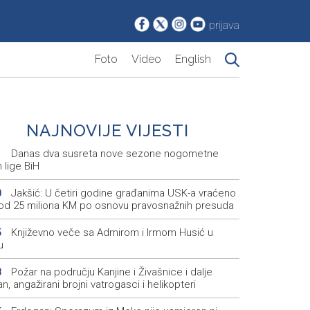
prijava
Foto
Video
English
NAJNOVIJE VIJESTI
Danas dva susreta nove sezone nogometne
1
 lige BiH
Jakšić: U četiri godine građanima USK-a vraćeno
0
 od 25 miliona KM po osnovu pravosnažnih presuda
Književno veče sa Admirom i Irmom Husić u
5
u
Požar na području Kanjine i Živašnice i dalje
8
an, angažirani brojni vatrogasci i helikopteri