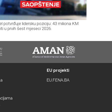
el potvrđuje lidersku poziciju: 43 miliona KM
iti u prvih šest mjeseci 2026.
EU projekti
ta
EU.FENA.BA
acijama
a