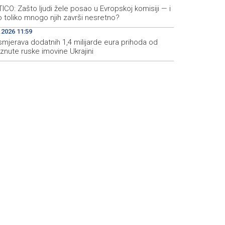
ICO: Zašto ljudi žele posao u Evropskoj komisiji — i
 toliko mnogo njih završi nesretno?
.2026 11:59
smjerava dodatnih 1,4 milijarde eura prihoda od
znute ruske imovine Ukrajini