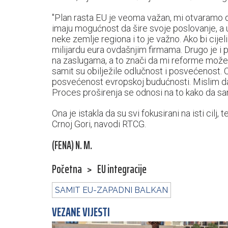
"Plan rasta EU je veoma važan, mi otvaramo di
imaju mogućnost da šire svoje poslovanje, a u
neke zemlje regiona i to je važno. Ako bi cijel
milijardu eura ovdašnjim firmama. Drugo je i 
na zaslugama, a to znači da mi reforme mož
samit su obilježile odlučnost i posvećenost.
posvećenost evropskoj budućnosti. Mislim da 
Proces proširenja se odnosi na to kako da san
Ona je istakla da su svi fokusirani na isti cil
Crnoj Gori, navodi RTCG.
(FENA) N. M.
Početna
>
EU integracije
SAMIT EU-ZAPADNI BALKAN
VEZANE VIJESTI