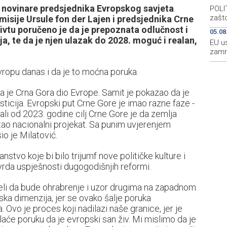
a novinare predsjednika Evropskog savjeta
POLIT
zašto
isije Ursule fon der Lajen i predsjednika Crne
vtu poručeno je da je prepoznata odlučnost i
05.08
, te da je njen ulazak do 2028. moguć i realan,
EU u
zamr
vropu danas i da je to moćna poruka.
da je Crna Gora dio Evrope. Samit je pokazao da je
esticija. Evropski put Crne Gore je imao razne faze -
ali od 2023. godine cilj Crne Gore je da zemlja
tao nacionalni projekat. Sa punim uvjerenjem
sio je Milatović.
nstvo koje bi bilo trijumf nove političke kulture i
vrda uspješnosti dugogodišnjih reformi.
 želi da bude ohrabrenje i uzor drugima na zapadnom
ska dimenzija, jer se ovako šalje poruka
. Ovo je proces koji nadilazi naše granice, jer je
laće poruku da je evropski san živ. Mi mislimo da je