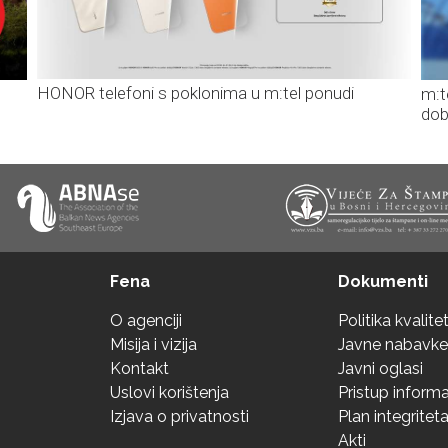
HONOR telefoni s poklonima u m:tel ponudi
m:t
dob
Fena
Dokumenti
O agenciji
Politika kvalite
Misija i vizija
Javne nabavke
Kontakt
Javni oglasi
Uslovi korištenja
Pristup inform
Izjava o privatnosti
Plan integritet
Akti