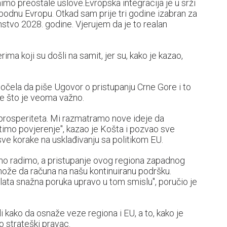
mo preostale uslove.Evropska integracija je u srži
obodnu Evropu. Otkad sam prije tri godine izabran za
anstvo 2028. godine. Vjerujem da je to realan
erima koji su došli na samit, jer su, kako je kazao,
očela da piše Ugovor o pristupanju Crne Gore i to
ne što je veoma važno.
i prosperiteta. Mi razmatramo nove ideje da
imo povjerenje", kazao je Košta i pozvao sve
e korake na usklađivanju sa politikom EU.
edno radimo, a pristupanje ovog regiona zapadnog
može da računa na našu kontinuiranu podršku.
lata snažna poruka upravo u tom smislu", poručio je
i kako da osnaže veze regiona i EU, a to, kako je
 strateški pravac.