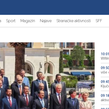
a
Sport
Magazin
Najave
Stranačke aktivnosti
SFF
10:0
WWin
09:5
više
09:4
Ključ
09:1
aktiv