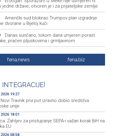
Erdogan: Sporazum iz Meke nije usmjeren ni
5
v jedne države, otvoren je i za prijateljske zemlje
Američki sud blokirao Trumpov plan izgradnje
1
e dvorane u Bijeloj kući
Danas sunčano, tokom dana umjeren porast
9
ake, praćen pljuskovima i grmljavinom
Duge kolone vozila na graničnim prelazim na
4
u iz BiH
fena.news
fena.biz
Deset zeničkih rudara četvrtu noć ostali u jami
9
otočje
 INTEGRACIJE
|
Podrška najmlađima: U Mostaru podijeljeno 50
5
aka sa školskim priborom
.2026 19:27
Novi Travnik prvi put izravno dobio sredstva
pske unije
.2026 18:01
a: Zahtjev za pristupanje SEPA-i važan korak BiH na
 ka EU
.2026 08:58