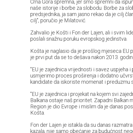
Crna Gora spremna, jer smo spremni da ispuni
naše istorije i borbe za slobodu. Borbe za sl
predsjednika, ja sam jasno rekao da je cilj čl
cilj", poručio je Milatović.
Zahvalio je Košti i Fon der Lajen, ali i svim lid
poslali snažnu poruku evropskog jedinstva.
Košta je naglasio da je prošlog mjeseca EU p
je prvi put da se to dešava nakon 2013. godi
"EU je zajednica vrijednosti i savez uspjeha 
usmjerimo proces proširenja i dodatno učvrst
kandidate da iskoriste momenat i preduzmu sv
"EU je zajednica i projekat na kojem svi zaj
Balkana ostaje naš prioritet. Zapadni Balkan 
Region je dio Evrope i mislim da je danas pos
Košta.
Fon der Lajen je istakla da su danas razmatral
kazala, nije samo obećanje za budućnost nego