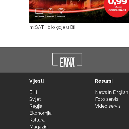
m:SAT - bilo gdje u BiH
Vijesti
Resursi
BiH
News in English
Svijet
Foto servis
Regija
Video servis
Ekonomija
Kultura
Magazin