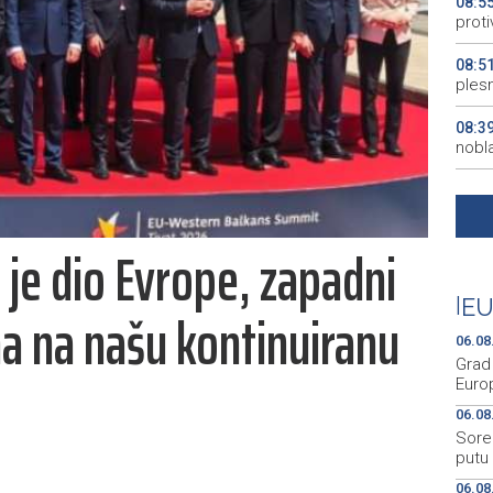
08:5
proti
08:5
plesn
08:3
nobl
08:3
izlaz
 je dio Evrope, zapadni
08:2
Rasp
|
EU
a na našu kontinuiranu
08:2
ruks
06.08
Grad 
Euro
06.08
Sorec
putu
06.08