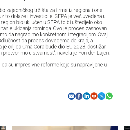
o zajedničkog tržišta za firme iz regiona i one
z to dolaze i investicije. SEPA je već uvedena u
i region bio uključen u SEPA to bi uštedjelo oko
pitanje ukidanja rominga. Ovo je proces zasnovan
emo da nagradimo konkretnom integracijom. Ovaj
 Odlučnost da proces dovedemo do kraja, a
je cilj da Crna Gora bude dio EU 2028. dostižan.
 pretvorimo u stvarnost", navela je Fon der Lajen.
j, te da su impresivne reforme koje su napravljene u