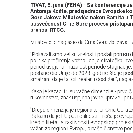
TIVAT, 5. juna (FENA) - Sa konferencije z
Antonija Košte, predsjednice Evropske kom
Gore Jakova Milatovića nakon Samita u Ti
posvećenost Crne Gore procesu pristupanja
prenosi RTCG.
Milatović je naglasio da Crna Gora zbližava E
"Pokazali smo veliku zrelost i poslali poruku 
politika proširenja važna i da je strateška inv
period uspjeha i nažalost periode stagnacije, 
postane dio Unije do 2028. godine što je pos
smatram da je taj cilj realan i dostižan", nagla
Kako je kazao, tri su važne dimenzije - prvo čla
rukovodstva, znak uspjeha javne uprave i pot
"Druga dimenzija je regionala, jer Crna Gora
Balkanu da je EU put realnosti. Treća je evrop
kredibiliteta i atraktivnosti evropskog projekta
važan za region i Evropu, a naše članstvo pos