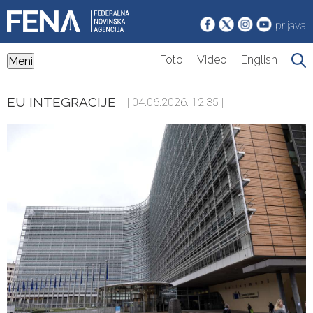
prijava
Foto
Video
English
Meni
EU INTEGRACIJE
| 04.06.2026. 12:35 |