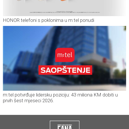
HONOR telefoni s poklonima u m:tel ponudi
m:tel potvrđuje lidersku poziciju: 43 miliona KM dobiti u
prvih šest mjeseci 2026.