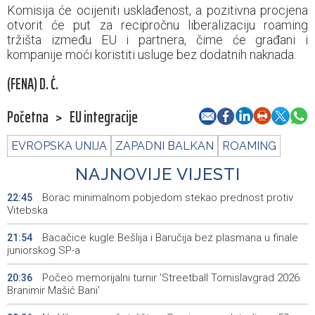
Komisija će ocijeniti usklađenost, a pozitivna procjena
otvorit će put za recipročnu liberalizaciju roaming
tržišta između EU i partnera, čime će građani i
kompanije moći koristiti usluge bez dodatnih naknada.
(FENA) D. Ć.
Početna
>
EU integracije
EVROPSKA UNIJA
ZAPADNI BALKAN
ROAMING
NAJNOVIJE VIJESTI
Borac minimalnom pobjedom stekao prednost protiv
22:45
Vitebska
Bacačice kugle Bešlija i Baručija bez plasmana u finale
21:54
juniorskog SP-a
Počeo memorijalni turnir 'Streetball Tomislavgrad 2026.
20:36
Branimir Mašić Bani'