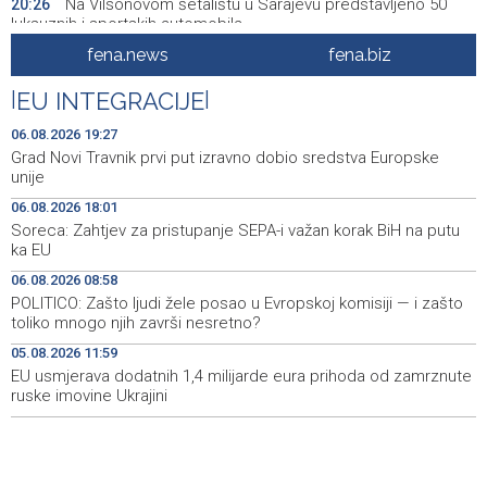
Na Vilsonovom šetalištu u Sarajevu predstavljeno 50
20:26
luksuznih i sportskih automobila
fena.news
fena.biz
Announcement of events for Friday, 7 August 2026
20:01
|
EU INTEGRACIJE
|
Drugi Festival bakri okupio mještane i posjetitelje kod
19:55
Livna
06.08.2026 19:27
Grad Novi Travnik prvi put izravno dobio sredstva Europske
Novi Travnik receives first direct EU funding for UNESCO
19:45
unije
heritage project
06.08.2026 18:01
Soreca: Zahtjev za pristupanje SEPA-i važan korak BiH na putu
Crishock: OHR maintains an open dialogue with all
19:33
ka EU
political stakeholders in BiH
06.08.2026 08:58
Velika nagrada Britanije ostaje u MotoGP kalendaru do
19:32
POLITICO: Zašto ljudi žele posao u Evropskoj komisiji — i zašto
2028. godine
toliko mnogo njih završi nesretno?
05.08.2026 11:59
Španska krajnja ljevica i desnica ujedinjene protiv
19:29
Maroka kao suorganizatora SP 2030.
EU usmjerava dodatnih 1,4 milijarde eura prihoda od zamrznute
ruske imovine Ukrajini