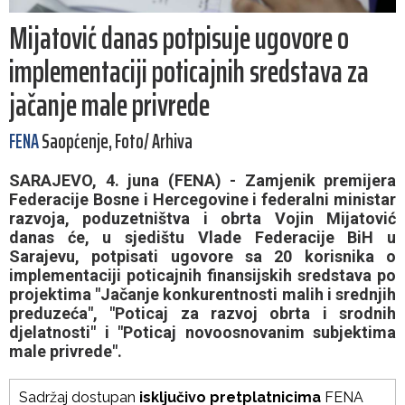
Mijatović danas potpisuje ugovore o
implementaciji poticajnih sredstava za
jačanje male privrede
FENA
Saopćenje, Foto/ Arhiva
SARAJEVO, 4. juna (FENA) - Zamjenik premijera
Federacije Bosne i Hercegovine i federalni ministar
razvoja, poduzetništva i obrta Vojin Mijatović
danas će, u sjedištu Vlade Federacije BiH u
Sarajevu, potpisati ugovore sa 20 korisnika o
implementaciji poticajnih finansijskih sredstava po
projektima "Jačanje konkurentnosti malih i srednjih
preduzeća", "Poticaj za razvoj obrta i srodnih
djelatnosti" i "Poticaj novoosnovanim subjektima
male privrede".
Sadržaj dostupan
isključivo pretplatnicima
FENA