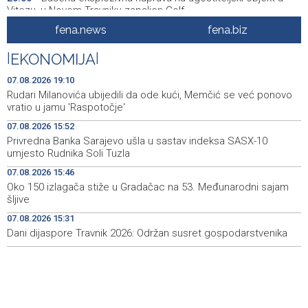
Vitezu, u Novom Travniku zapaljen Golf
fena.news
fena.biz
Galerija ULUPUBiH otvara novu izlagačku sezonu,
20:01
predstavlja novi izlagački program
|
EKONOMIJA
|
Faris Dževahirić novi nogometaš Veleža
19:44
07.08.2026 19:10
Rudari Milanovića ubijedili da ode kući, Memčić se već ponovo
Announcement of events for Saturday, 8 August 2026
19:21
vratio u jamu 'Raspotočje'
07.08.2026 15:52
Rudari Milanovića ubijedili da ode kući, Memčić se već
19:10
Privredna Banka Sarajevo ušla u sastav indeksa SASX-10
ponovo vratio u jamu 'Raspotočje'
umjesto Rudnika Soli Tuzla
Sarajevo Film Festival presents Kinoscope and
19:03
07.08.2026 15:46
Kinoscope Surreal programs
Oko 150 izlagača stiže u Gradačac na 53. Međunarodni sajam
šljive
Najave događaja za 8. 8. 2026. godine (subota)
19:00
07.08.2026 15:31
Dani dijaspore Travnik 2026: Održan susret gospodarstvenika