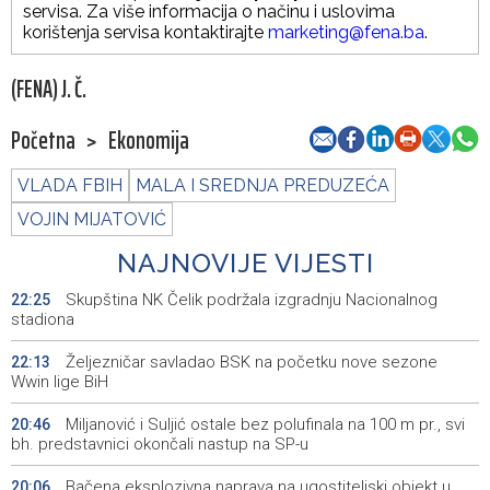
servisa. Za više informacija o načinu i uslovima
korištenja servisa kontaktirajte
marketing@fena.ba
.
(FENA) J. Č.
Početna
>
Ekonomija
VLADA FBIH
MALA I SREDNJA PREDUZEĆA
VOJIN MIJATOVIĆ
NAJNOVIJE VIJESTI
Skupština NK Čelik podržala izgradnju Nacionalnog
22:25
stadiona
Željezničar savladao BSK na početku nove sezone
22:13
Wwin lige BiH
Miljanović i Suljić ostale bez polufinala na 100 m pr., svi
20:46
bh. predstavnici okončali nastup na SP-u
Bačena eksplozivna naprava na ugostiteljski objekt u
20:06