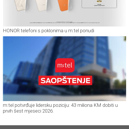
HONOR telefoni s poklonima u m:tel ponudi
m:tel potvrđuje lidersku poziciju: 43 miliona KM dobiti u
prvih šest mjeseci 2026.