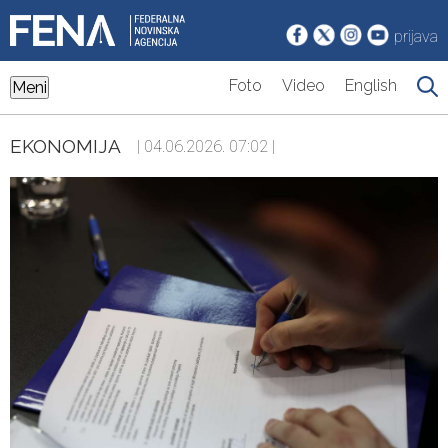
prijava
Foto
Video
English
Meni
EKONOMIJA
| 04.06.2026. 07:02 |