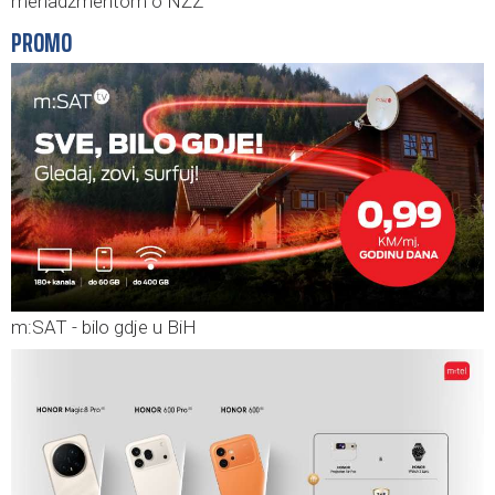
menadžmentom o NŽZ
PROMO
m:SAT - bilo gdje u BiH