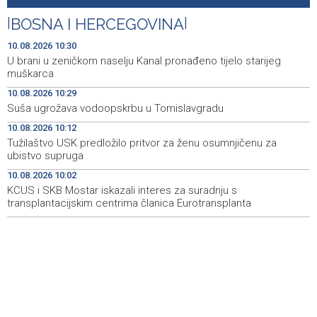
union members expected to join protest
|
BOSNA I HERCEGOVINA
|
Puhovski: Evropska konfederacija nerealna ideja, a EU
10:46
nema jasan plan ni za Zapadni Balkan
10.08.2026 10:30
U brani u zeničkom naselju Kanal pronađeno tijelo starijeg
Film "Paviljon" Dine Mustafića osvojio nagradu publike na
10:44
muškarca
12. Brač Film Festivalu
10.08.2026 10:29
Suša ugrožava vodoopskrbu u Tomislavgradu
Ivica Petrović predstavio knjigu 'Naša priča - Petrovići iz
10:39
sela Ravan u Busovači'
10.08.2026 10:12
Tužilaštvo USK predložilo pritvor za ženu osumnjičenu za
U brani u zeničkom naselju Kanal pronađeno tijelo
10:30
ubistvo supruga
starijeg muškarca
10.08.2026 10:02
KCUS i SKB Mostar iskazali interes za suradnju s
Suša ugrožava vodoopskrbu u Tomislavgradu
10:29
transplantacijskim centrima članica Eurotransplanta