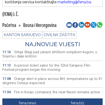
korištenja servisa kontaktirajte
marketing@fena.ba
.
(FENA) J. Č.
Početna
>
Bosna i Hercegovina
KANTON SARAJEVO
CIVILNA ZAŠTITA
NAJNOVIJE VIJESTI
Srbija: Blagi pad zaraze afričkom svinjskom kugom, u
11:16
Srijemu i dalje kritično
In-person ticket sales for the 32nd Sarajevo Film
11:13
Festival program began this morning
Orange alert in place across BiH, temperatures up to 41
11:08
degrees Celsius expected
Fire in Konjic contained, fire near Neum remains active
11:04
Zenica miners spend sixth night underground, trade
10:52
fena.news
fena.biz