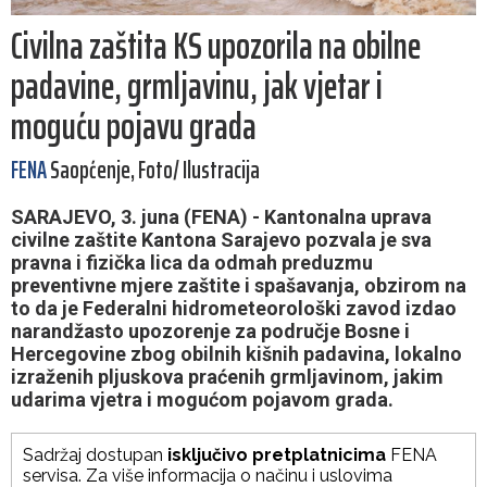
Civilna zaštita KS upozorila na obilne
padavine, grmljavinu, jak vjetar i
moguću pojavu grada
FENA
Saopćenje, Foto/ Ilustracija
SARAJEVO, 3. juna (FENA) - Kantonalna uprava
civilne zaštite Kantona Sarajevo pozvala je sva
pravna i fizička lica da odmah preduzmu
preventivne mjere zaštite i spašavanja, obzirom na
to da je Federalni hidrometeorološki zavod izdao
narandžasto upozorenje za područje Bosne i
Hercegovine zbog obilnih kišnih padavina, lokalno
izraženih pljuskova praćenih grmljavinom, jakim
udarima vjetra i mogućom pojavom grada.
Sadržaj dostupan
isključivo pretplatnicima
FENA
servisa. Za više informacija o načinu i uslovima