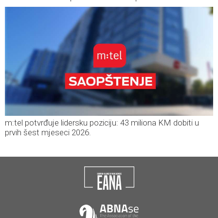
m:tel potvrđuje lidersku poziciju: 43 miliona KM dobiti u
prvih šest mjeseci 2026.