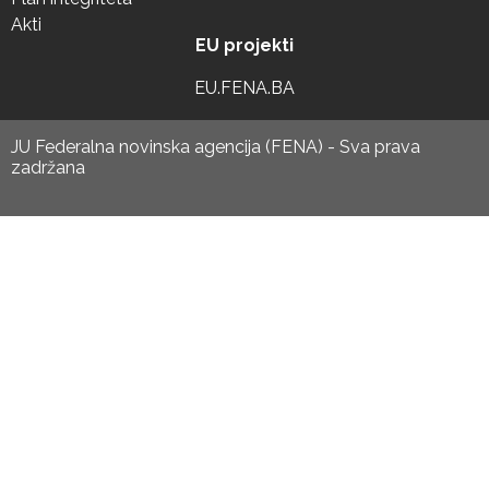
Akti
EU projekti
EU.FENA.BA
JU Federalna novinska agencija (FENA) - Sva prava
zadržana