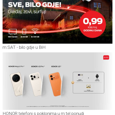
m:SAT - bilo gdje u BiH
HONOR telefoni s poklonima u m:tel ponudi