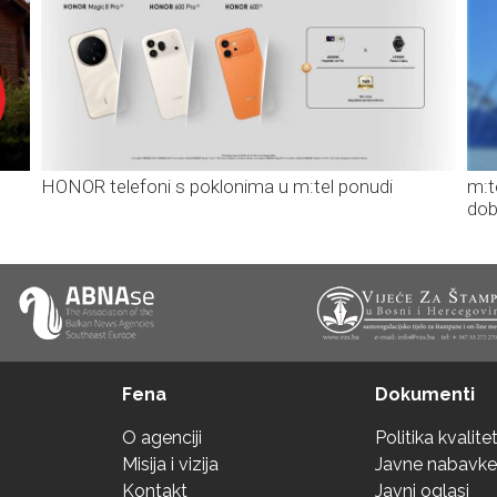
HONOR telefoni s poklonima u m:tel ponudi
m:t
dob
Fena
Dokumenti
O agenciji
Politika kvalite
Misija i vizija
Javne nabavke
Kontakt
Javni oglasi