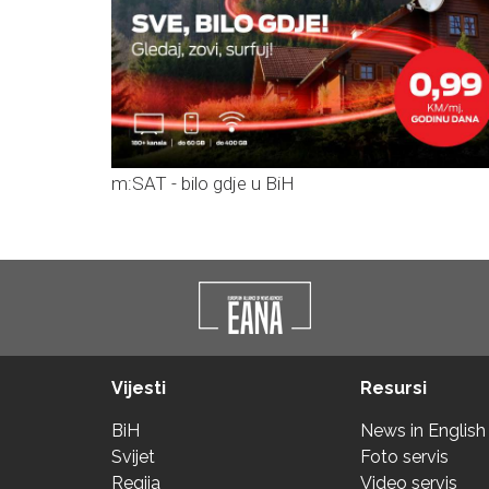
m:SAT - bilo gdje u BiH
Vijesti
Resursi
BiH
News in English
Svijet
Foto servis
Regija
Video servis