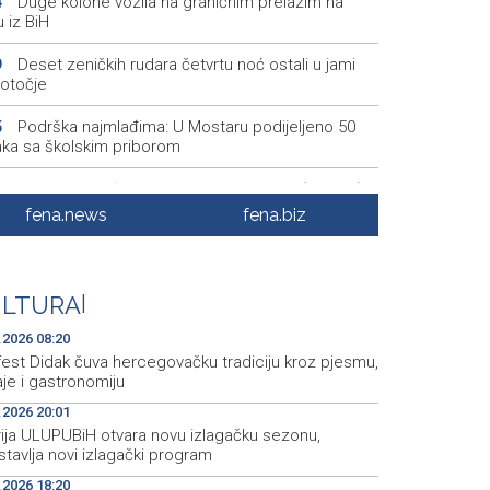
Duge kolone vozila na graničnim prelazim na
4
u iz BiH
Deset zeničkih rudara četvrtu noć ostali u jami
9
otočje
Podrška najmlađima: U Mostaru podijeljeno 50
5
aka sa školskim priborom
Najave događaja za 8. 8. 2026. godine (subota)
5
fena.news
fena.biz
Etnofest Didak čuva hercegovačku tradiciju kroz
0
mu, običaje i gastronomiju
Civilna zaštita Posušje upozorava na opasnost
9
ULTURA
|
žara na Blidinju
.2026 08:20
fest Didak čuva hercegovačku tradiciju kroz pjesmu,
je i gastronomiju
.2026 20:01
rija ULUPUBiH otvara novu izlagačku sezonu,
tavlja novi izlagački program
.2026 18:20