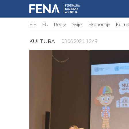
BiH
EU
Regija
Svijet
Ekonomija
Kultur
KULTURA
| 03.06.2026. 12:49 |