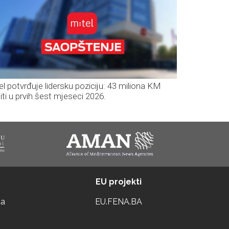
el potvrđuje lidersku poziciju: 43 miliona KM
iti u prvih šest mjeseci 2026.
EU projekti
ta
EU.FENA.BA