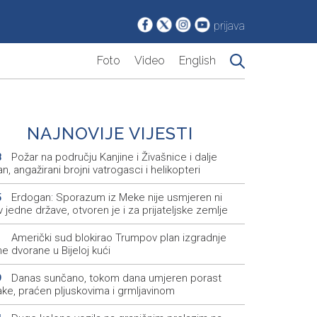
prijava
Foto
Video
English
NAJNOVIJE VIJESTI
Požar na području Kanjine i Živašnice i dalje
8
an, angažirani brojni vatrogasci i helikopteri
Erdogan: Sporazum iz Meke nije usmjeren ni
5
v jedne države, otvoren je i za prijateljske zemlje
Američki sud blokirao Trumpov plan izgradnje
1
e dvorane u Bijeloj kući
Danas sunčano, tokom dana umjeren porast
9
ake, praćen pljuskovima i grmljavinom