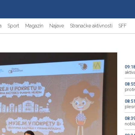
a
Sport
Magazin
Najave
Stranačke aktivnosti
SFF
09:1
aktiv
08:5
proti
08:5
plesn
08:3
nobl