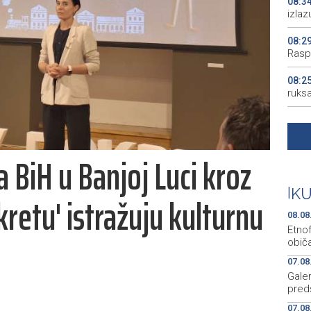
08:3
izlaz
08:2
Rasp
08:2
ruks
08:2
08:2
a BiH u Banjoj Luci kroz
pjes
08:0
|
K
kretu' istražuju kulturnu
od po
08.08
Etno
običa
07.08
Gale
preds
07.08