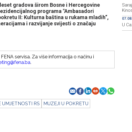
 deset gradova širom Bosne i Hercegovine
Sara
Kino
u rezidencijalnog programa "Ambasadori
pokretu II: Kulturna baština u rukama mladih“,
07.08
neracijama i razvijanje svijesti o značaju
U Caz
FENA servisa. Za više informacija o načinu i
eting@fena.ba
.
 UMJETNOSTI RS
MUZEJI U POKRETU