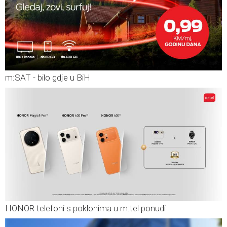
m:SAT - bilo gdje u BiH
HONOR telefoni s poklonima u m:tel ponudi