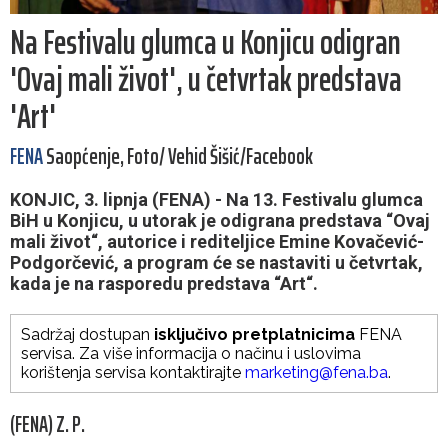
Na Festivalu glumca u Konjicu odigran
'Ovaj mali život', u četvrtak predstava
'Art'
FENA
Saopćenje, Foto/ Vehid Šišić/Facebook
KONJIC, 3. lipnja (FENA) - Na 13. Festivalu glumca
BiH u Konjicu, u utorak je odigrana predstava “Ovaj
mali život“, autorice i rediteljice Emine Kovačević-
Podgorčević, a program će se nastaviti u četvrtak,
kada je na rasporedu predstava “Art“.
Sadržaj dostupan
isključivo pretplatnicima
FENA
servisa. Za više informacija o načinu i uslovima
korištenja servisa kontaktirajte
marketing@fena.ba
.
(FENA) Z. P.