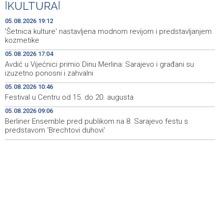
|
KULTURA
|
Ministarstvo saobraćaja KS: Uskoro javna nabavka za
19:25
obnovu mosta u ulici Ive Andrića
05.08.2026 19:12
'Šetnica kulture' nastavljena modnom revijom i predstavljanjem
Pomozi.ba pomaže Gazi - Od početka 2026. podijeljeno
19:15
kozmetike
40.000 toplih obroka, u augustu nove aktivnosti
05.08.2026 17:04
Avdić u Vijećnici primio Dinu Merlina: Sarajevo i građani su
Conference on representation of constituent peoples
19:12
izuzetno ponosni i zahvalni
and Others in BiH institutions on August 7
05.08.2026 10:46
'Šetnica kulture' nastavljena modnom revijom i
19:12
Festival u Centru od 15. do 20. augusta
predstavljanjem kozmetike
05.08.2026 09:06
Berliner Ensemble pred publikom na 8. Sarajevo festu s
Prosecutor's Office indicts former Court of BiH
19:05
employee for alleged embezzlement
predstavom 'Brechtovi duhovi'