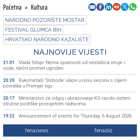
Početna
>
Kultura
NARODNO POZORIŠTE MOSTAR
FESTIVAL GLUMCA BIH
HRVATSKO NARODNO KAZALIŠTE
NAJNOVIJE VIJESTI
Vlada Srbije: Nema opasnosti od nestašica struje i
21:01
vode, riječni promet ugrožen
Rukometaši 'Slobode' ulaze u novu sezonu s ciljem
20:29
povratka u Premijer ligu
Ministarstvo za odgoj i obrazovanje KS razvilo sistem
20:17
stručne podrške prosvjetnim radnicima
Announcement of events for Thursday, 6 August 2026
19:32
Rise in electric scooter injuries among children; Biloš:
19:26
fena.news
fena.biz
Head and facial injuries most common