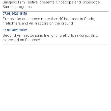
Sarajevo Film Festival presents Kinoscope and Kinoscope
Vozači u HBŽ-u pozvani na oprez zbog divljih konja na
15:05
Surreal programs
cestama
07.08.2026 18:58
Bh. Muay Thai reprezentacija na Svjetskom prvenstvu u
14:49
Fire breaks out across more than 40 hectares in Grude,
najbrojnijem sastavu do sada (VIDEO)
firefighters and Air Tractors on the ground
07.08.2026 18:32
Sutra sunčano, dnevna temperatura od 27 do 33, na
14:30
jugu do 39 stepeni
Second Air Tractor joins firefighting efforts in Konjic, third
expected on Saturday