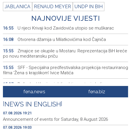
JABLANICA
RENAUD MEYER
UNDP IN BIH
NAJNOVIJE VIJESTI
U rijeci Krivaji kod Zavidovića utopio se muškarac
16:55
Otvorena džamija u Milatkovićima kod Čajniča
16:08
Zmajice se okupile u Mostaru: Reprezentacija BiH kreće
15:55
po novu mediteransku priču
SFF - Specijalna predfestivalska projekcija restauriranog
15:55
filma 'Žena s krajolikom' Ivice Matića
Požar kod Konjica i dalje aktivan, stanje bolje nego
15:37
jutros
fena.news
fena.biz
Dokumentarac 'Bulevar Ivice Osima' osvojio nagradu na
15:27
|
NEWS IN ENGLISH
|
City Festu u Niškoj Banji
07.08.2026 19:21
Konjic ugostio 23 folklorna društva na 26.
15:09
Announcement of events for Saturday, 8 August 2026
Međunarodnom festivalu ‘Konjička sehara’
07.08.2026 19:03