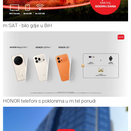
m:SAT - bilo gdje u BiH
HONOR telefoni s poklonima u m:tel ponudi