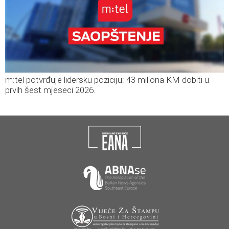
m:tel potvrđuje lidersku poziciju: 43 miliona KM dobiti u
prvih šest mjeseci 2026.