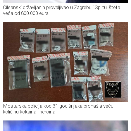
Čileanski državljanin provaljivao u Zagrebu i Splitu, šteta
veća od 800.000 eura
Mostarska policija kod 31-godišnjaka pronašla veću
količinu kokaina i heroina