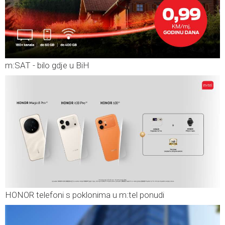
m:SAT - bilo gdje u BiH
HONOR telefoni s poklonima u m:tel ponudi