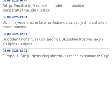
06.08.2026 16:14
Srbija: Sindikat traži da zaštita radnika na visokim
Novi Travnik receives first direct EU funding for UNESCO
19:45
temperaturama uđe u zakon
heritage project
06.08.2026 13:34
Od tri najveće zračne luke na Jadranu u srpnju jedino splitska s
Crishock: OHR maintains an open dialogue with all
19:33
manje putnika
political stakeholders in BiH
06.08.2026 12:51
Velika nagrada Britanije ostaje u MotoGP kalendaru do
19:32
Odgođena konstituirajuća sjednica Skupštine Kosova nakon
2028. godine
Kurtijeva zahtjeva
06.08.2026 12:03
Španska krajnja ljevica i desnica ujedinjene protiv
19:29
Maroka kao suorganizatora SP 2030.
Europol: U Srbiji i Njemačkoj uhićeni krijumčari migranata iz Sirije