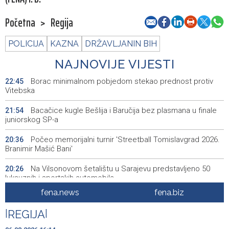
Početna
>
Regija
POLICIJA
KAZNA
DRŽAVLJANIN BIH
NAJNOVIJE VIJESTI
Borac minimalnom pobjedom stekao prednost protiv
22:45
Vitebska
Bacačice kugle Bešlija i Baručija bez plasmana u finale
21:54
juniorskog SP-a
Počeo memorijalni turnir 'Streetball Tomislavgrad 2026.
20:36
Branimir Mašić Bani'
Na Vilsonovom šetalištu u Sarajevu predstavljeno 50
20:26
luksuznih i sportskih automobila
fena.news
fena.biz
Announcement of events for Friday, 7 August 2026
20:01
|
REGIJA
|
Drugi Festival bakri okupio mještane i posjetitelje kod
19:55
Livna