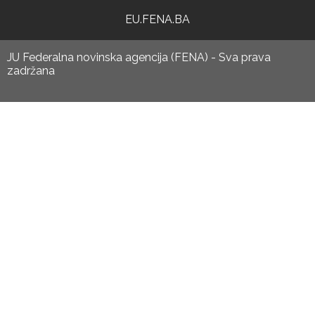
EU.FENA.BA
JU Federalna novinska agencija (FENA) - Sva prava
zadržana