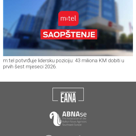
m:tel potvrđuje lidersku poziciju: 43 miliona KM dobiti u
prvih šest mjeseci 2026.