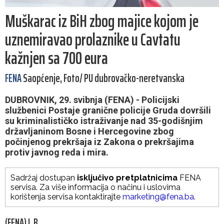
Muškarac iz BiH zbog majice kojom je
uznemiravao prolaznike u Cavtatu
kažnjen sa 700 eura
FENA
Saopćenje, Foto/ PU dubrovačko-neretvanska
DUBROVNIK, 29. svibnja (FENA) - Policijski
službenici Postaje granične policije Gruda dovršili
su kriminalističko istraživanje nad 35-godišnjim
državljaninom Bosne i Hercegovine zbog
počinjenog prekršaja iz Zakona o prekršajima
protiv javnog reda i mira.
Sadržaj dostupan
isključivo pretplatnicima
FENA
servisa. Za više informacija o načinu i uslovima
korištenja servisa kontaktirajte
marketing@fena.ba
.
(FENA) I. B.