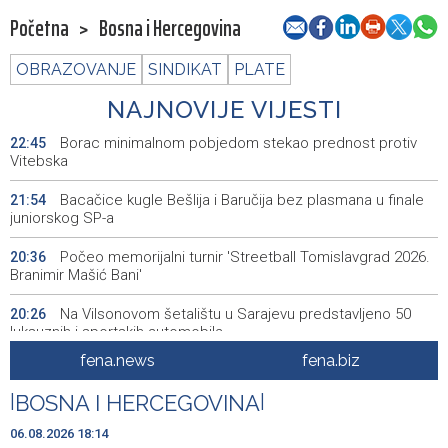
Početna
>
Bosna i Hercegovina
OBRAZOVANJE
SINDIKAT
PLATE
NAJNOVIJE VIJESTI
Borac minimalnom pobjedom stekao prednost protiv
22:45
Vitebska
Bacačice kugle Bešlija i Baručija bez plasmana u finale
21:54
juniorskog SP-a
Počeo memorijalni turnir 'Streetball Tomislavgrad 2026.
20:36
Branimir Mašić Bani'
Na Vilsonovom šetalištu u Sarajevu predstavljeno 50
20:26
luksuznih i sportskih automobila
fena.news
fena.biz
Announcement of events for Friday, 7 August 2026
20:01
|
BOSNA I HERCEGOVINA
|
Drugi Festival bakri okupio mještane i posjetitelje kod
19:55
Livna
06.08.2026 18:14