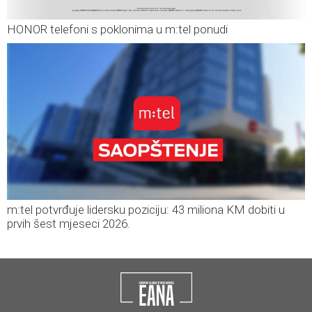
HONOR telefoni s poklonima u m:tel ponudi
m:tel potvrđuje lidersku poziciju: 43 miliona KM dobiti u
prvih šest mjeseci 2026.