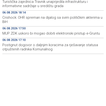
Turistička zajednica Travnik unaprijedila infrastrukturu i
Novi Travnik receives first direct EU funding for UNESCO
19:45
informativne sadržaje u središtu grada
heritage project
06.08.2026 18:14
Crishock: OHR spreman na dijalog sa svim političkim akterima u
Crishock: OHR maintains an open dialogue with all
19:33
BiH
political stakeholders in BiH
06.08.2026 17:50
Velika nagrada Britanije ostaje u MotoGP kalendaru do
19:32
MUP ZDK uskoro bi mogao dobiti elektronski pristup e-Gruntu
2028. godine
06.08.2026 17:10
Postignut dogovor o daljnjim koracima za rješavanje statusa
Španska krajnja ljevica i desnica ujedinjene protiv
19:29
Maroka kao suorganizatora SP 2030.
otpuštenih radnika Komunalnog