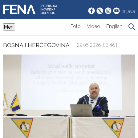
prijava
Foto
Video
English
Meni
BOSNA I HERCEGOVINA
| 29.05.2026. 08:46 |