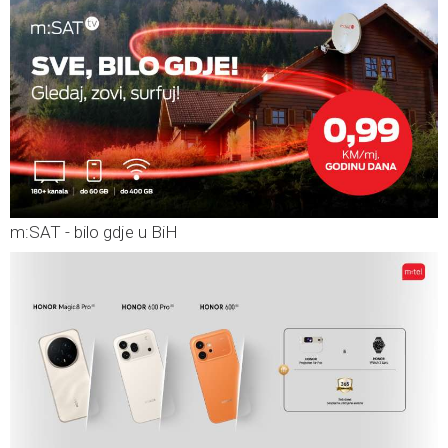
m:SAT - bilo gdje u BiH