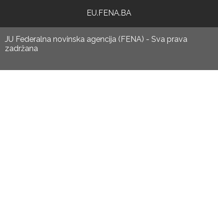
EU.FENA.BA
JU Federalna novinska agencija (FENA) - Sva prava
zadržana