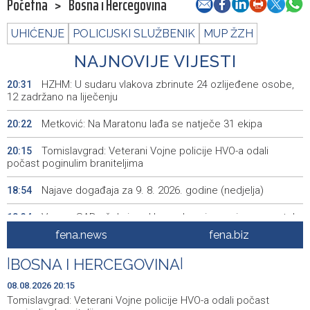
Početna
>
Bosna i Hercegovina
UHIĆENJE
POLICIJSKI SLUŽBENIK
MUP ŽZH
NAJNOVIJE VIJESTI
HZHM: U sudaru vlakova zbrinute 24 ozlijeđene osobe,
20:31
12 zadržano na liječenju
Metković: Na Maratonu lađa se natječe 31 ekipa
20:22
Tomislavgrad: Veterani Vojne policije HVO-a odali
20:15
počast poginulim braniteljima
Najave događaja za 9. 8. 2026. godine (nedjelja)
18:54
Vance: SAD očekuje od Irana da osigura siguran protok
18:34
nafte kroz Hormuški moreuz
fena.news
fena.biz
Iranski šef sigurnosti: Hormuški moreuz će ostati
18:21
|
BOSNA I HERCEGOVINA
|
zatvoren dok SAD ne ispuni zahtjeve Teherana
08.08.2026 20:15
Iran 'vrlo blizu' dogovora s Omanom o novoj Hormuškoj
18:09
Tomislavgrad: Veterani Vojne policije HVO-a odali počast
brodskoj ruti