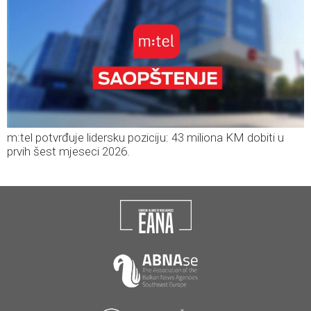
m:tel potvrđuje lidersku poziciju: 43 miliona KM dobiti u
prvih šest mjeseci 2026.