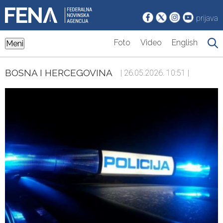
prijava
Foto
Video
English
Meni
BOSNA I HERCEGOVINA
| 26.05.2026. 10:51 |