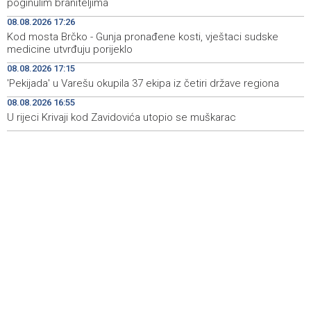
poginulim braniteljima
08.08.2026 17:26
Koncertom Marije Šerifović večeras se zatvara
18:05
Kod mosta Brčko - Gunja pronađene kosti, vještaci sudske
manifestacija 'Dani dijaspore Travnik 2026'
medicine utvrđuju porijeklo
Kod mosta Brčko - Gunja pronađene kosti, vještaci
17:26
08.08.2026 17:15
sudske medicine utvrđuju porijeklo
'Pekijada' u Varešu okupila 37 ekipa iz četiri države regiona
08.08.2026 16:55
'Pekijada' u Varešu okupila 37 ekipa iz četiri države
17:15
regiona
U rijeci Krivaji kod Zavidovića utopio se muškarac