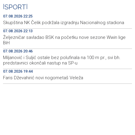
predstavlja novi izlagački program
|
SPORT
|
Faris Dževahirić novi nogometaš Veleža
19:44
07.08.2026 22:25
Skupština NK Čelik podržala izgradnju Nacionalnog stadiona
Announcement of events for Saturday, 8 August 2026
19:21
07.08.2026 22:13
Željezničar savladao BSK na početku nove sezone Wwin lige
Rudari Milanovića ubijedili da ode kući, Memčić se već
19:10
BiH
ponovo vratio u jamu 'Raspotočje'
07.08.2026 20:46
Sarajevo Film Festival presents Kinoscope and
19:03
Miljanović i Suljić ostale bez polufinala na 100 m pr., svi bh.
Kinoscope Surreal programs
predstavnici okončali nastup na SP-u
07.08.2026 19:44
Najave događaja za 8. 8. 2026. godine (subota)
19:00
Faris Dževahirić novi nogometaš Veleža