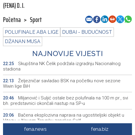
(FENA) D. J.
Početna
>
Sport
POLUFINALE ABA LIGE
DUBAI - BUDUĆNOST
DŽANAN MUSA
NAJNOVIJE VIJESTI
Skupština NK Čelik podržala izgradnju Nacionalnog
22:25
stadiona
Željezničar savladao BSK na početku nove sezone
22:13
Wwin lige BiH
Miljanović i Suljić ostale bez polufinala na 100 m pr., svi
20:46
bh. predstavnici okončali nastup na SP-u
Bačena eksplozivna naprava na ugostiteljski objekt u
20:06
Vitezu, u Novom Travniku zapaljen Golf
fena.news
fena.biz
Galerija ULUPUBiH otvara novu izlagačku sezonu,
20:01