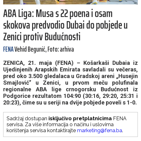
ABA Liga: Musa s 22 poena i osam
skokova predvodio Dubai do pobjede u
Zenici protiv Budućnosti
FENA
Vehid Begunić, Foto: arhiva
ZENICA, 21. maja (FENA) – Košarkaši Dubaia iz
Ujedinjenih Arapskih Emirata savladali su večeras,
pred oko 3.500 gledalaca u Gradskoj areni „Husejin
Smajlović“ u Zenici, u prvom meču polufinala
regionalne ABA lige crnogorsku Budućnost iz
Podgorice rezultatom 104:90 (30:16, 29:20, 25:31 i
20:23), čime su u seriji na dvije pobjede poveli s 1-0.
Sadržaj dostupan
isključivo pretplatnicima
FENA
servisa. Za više informacija o načinu i uslovima
korištenja servisa kontaktirajte
marketing@fena.ba
.