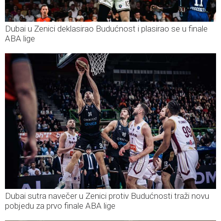
Dubai u Zenici deklasirao Budućnost i plasirao se u finale
ABA lige
Dubai sutra navečer u Zenici protiv Budućnosti traži novu
pobjedu za prvo finale ABA lige