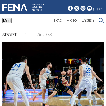
prijava
Foto
Video
English
Meni
SPORT
| 21.05.2026. 20:33 |