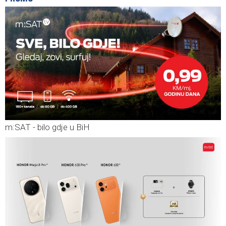
m:SAT - bilo gdje u BiH