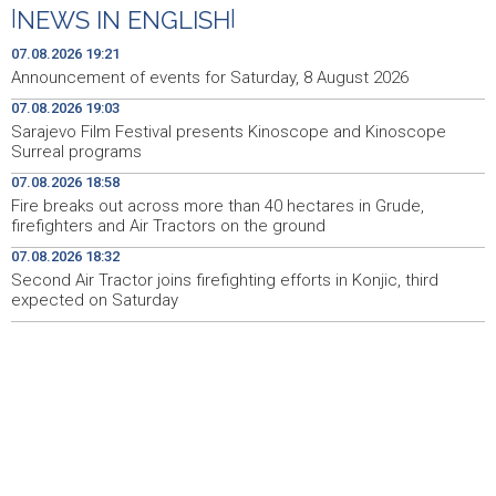
Iranski šef sigurnosti: Hormuški moreuz će ostati
18:21
|
NEWS IN ENGLISH
|
zatvoren dok SAD ne ispuni zahtjeve Teherana
07.08.2026 19:21
Iran 'vrlo blizu' dogovora s Omanom o novoj Hormuškoj
18:09
Announcement of events for Saturday, 8 August 2026
brodskoj ruti
07.08.2026 19:03
Sarajevo Film Festival presents Kinoscope and Kinoscope
Koncertom Marije Šerifović večeras se zatvara
18:05
Surreal programs
manifestacija 'Dani dijaspore Travnik 2026'
07.08.2026 18:58
Kod mosta Brčko - Gunja pronađene kosti, vještaci
17:26
Fire breaks out across more than 40 hectares in Grude,
sudske medicine utvrđuju porijeklo
firefighters and Air Tractors on the ground
07.08.2026 18:32
'Pekijada' u Varešu okupila 37 ekipa iz četiri države
17:15
regiona
Second Air Tractor joins firefighting efforts in Konjic, third
expected on Saturday