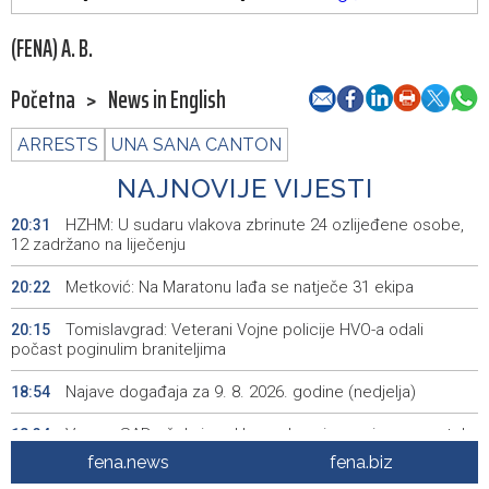
(FENA) A. B.
Početna
>
News in English
ARRESTS
UNA SANA CANTON
NAJNOVIJE VIJESTI
HZHM: U sudaru vlakova zbrinute 24 ozlijeđene osobe,
20:31
12 zadržano na liječenju
Metković: Na Maratonu lađa se natječe 31 ekipa
20:22
Tomislavgrad: Veterani Vojne policije HVO-a odali
20:15
počast poginulim braniteljima
Najave događaja za 9. 8. 2026. godine (nedjelja)
18:54
Vance: SAD očekuje od Irana da osigura siguran protok
18:34
nafte kroz Hormuški moreuz
fena.news
fena.biz