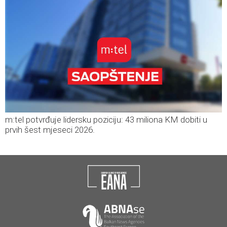
m:tel potvrđuje lidersku poziciju: 43 miliona KM dobiti u
prvih šest mjeseci 2026.