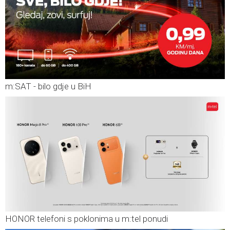
m:SAT - bilo gdje u BiH
HONOR telefoni s poklonima u m:tel ponudi