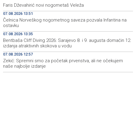
Najave događaja za 8. 8. 2026. godine (subota)
19:00
Faris Dževahirić novi nogometaš Veleža
07.08.2026 13:51
Fire breaks out across more than 40 hectares in Grude,
18:58
Čelnica Norveškog nogometnog saveza pozvala Infantina na
firefighters and Air Tractors on the ground
ostavku
Zelenski doputovao u Beograd, sutra sastanak s
18:55
07.08.2026 13:35
Vučićem
Bentbaša Cliff Diving 2026: Sarajevo 8. i 9. augusta domaćin 12.
izdanja atraktivnih skokova u vodu
Second Air Tractor joins firefighting efforts in Konjic,
18:32
07.08.2026 12:57
third expected on Saturday
Zekić: Spremni smo za početak prvenstva, ali ne očekujem
naše najbolje izdanje