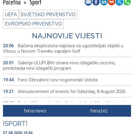
Početna
>
Sport
UEFA
SVJETSKO PRVENSTVO
EVROPSKO PRVENSTVO
NAJNOVIJE VIJESTI
Bačena eksplozivna naprava na ugostiteljski objekt u
20:06
Vitezu, u Novom Travniku zapaljen Golf
Galerija ULUPUBiH otvara novu izlagačku sezonu,
20:01
predstavlja novi izlagački program
Faris Dževahirić novi nogometaš Veleža
19:44
Announcement of events for Saturday, 8 August 2026
19:21
Rudari Milanovića ubijedili da ode kući, Memčić se već
19:10
ponovo vratio u jamu 'Raspotočje'
fena.news
fena.biz
Sarajevo Film Festival presents Kinoscope and
19:03
|
SPORT
|
Kinoscope Surreal programs
07.08.2026 19:44