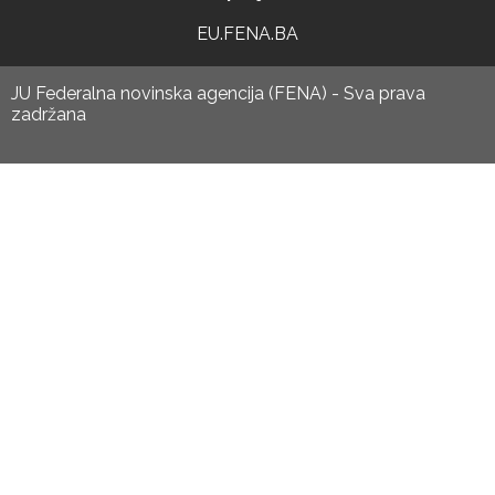
EU.FENA.BA
JU Federalna novinska agencija (FENA) - Sva prava
zadržana