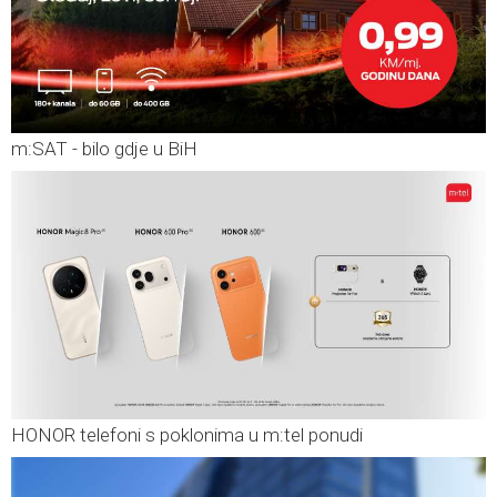
m:SAT - bilo gdje u BiH
HONOR telefoni s poklonima u m:tel ponudi