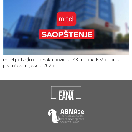
m:tel potvrđuje lidersku poziciju: 43 miliona KM dobiti u
prvih šest mjeseci 2026.