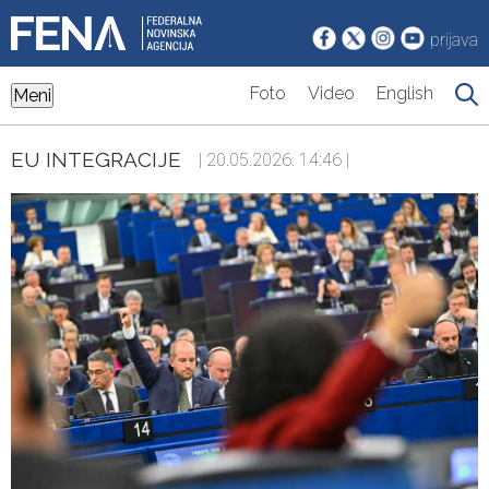
prijava
Foto
Video
English
Meni
EU INTEGRACIJE
| 20.05.2026. 14:46 |