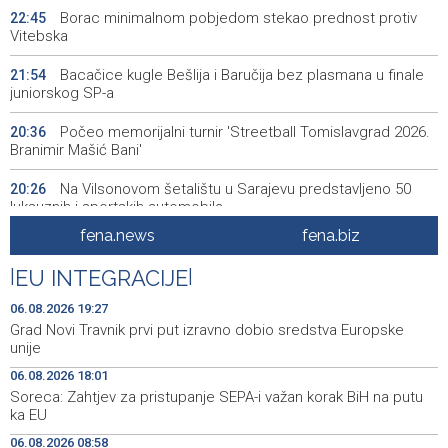
Borac minimalnom pobjedom stekao prednost protiv
22:45
Vitebska
Bacačice kugle Bešlija i Baručija bez plasmana u finale
21:54
juniorskog SP-a
Počeo memorijalni turnir 'Streetball Tomislavgrad 2026.
20:36
Branimir Mašić Bani'
Na Vilsonovom šetalištu u Sarajevu predstavljeno 50
20:26
luksuznih i sportskih automobila
fena.news
fena.biz
Announcement of events for Friday, 7 August 2026
20:01
|
EU INTEGRACIJE
|
Drugi Festival bakri okupio mještane i posjetitelje kod
19:55
Livna
06.08.2026 19:27
Grad Novi Travnik prvi put izravno dobio sredstva Europske
Novi Travnik receives first direct EU funding for UNESCO
19:45
unije
heritage project
06.08.2026 18:01
Soreca: Zahtjev za pristupanje SEPA-i važan korak BiH na putu
Crishock: OHR maintains an open dialogue with all
19:33
ka EU
political stakeholders in BiH
06.08.2026 08:58