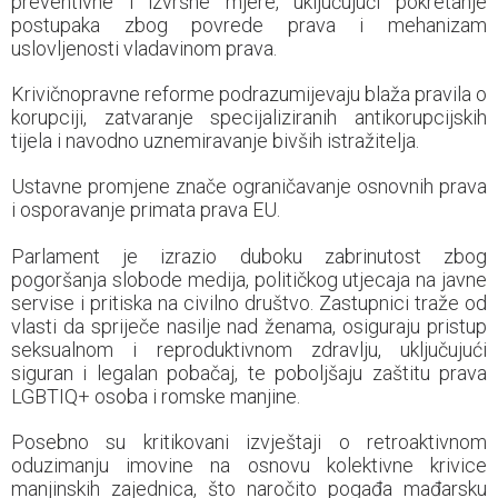
preventivne i izvršne mjere, uključujući pokretanje
postupaka zbog povrede prava i mehanizam
uslovljenosti vladavinom prava.
Krivičnopravne reforme podrazumijevaju blaža pravila o
korupciji, zatvaranje specijaliziranih antikorupcijskih
tijela i navodno uznemiravanje bivših istražitelja.
Ustavne promjene znače ograničavanje osnovnih prava
i osporavanje primata prava EU.
Parlament je izrazio duboku zabrinutost zbog
pogoršanja slobode medija, političkog utjecaja na javne
servise i pritiska na civilno društvo. Zastupnici traže od
vlasti da spriječe nasilje nad ženama, osiguraju pristup
seksualnom i reproduktivnom zdravlju, uključujući
siguran i legalan pobačaj, te poboljšaju zaštitu prava
LGBTIQ+ osoba i romske manjine.
Posebno su kritikovani izvještaji o retroaktivnom
oduzimanju imovine na osnovu kolektivne krivice
manjinskih zajednica, što naročito pogađa mađarsku