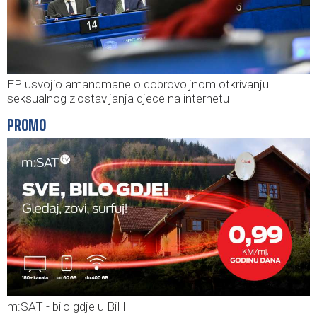
EP usvojio amandmane o dobrovoljnom otkrivanju
seksualnog zlostavljanja djece na internetu
PROMO
m:SAT - bilo gdje u BiH