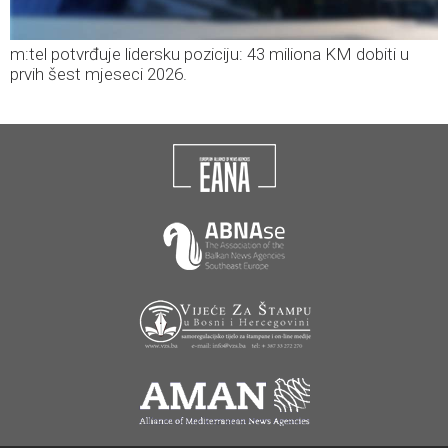
m:tel potvrđuje lidersku poziciju: 43 miliona KM dobiti u
prvih šest mjeseci 2026.