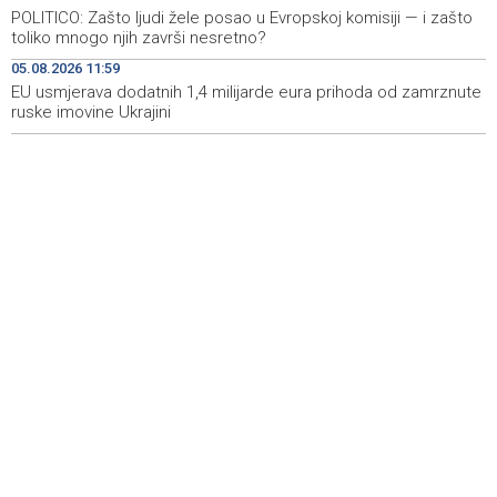
Velika nagrada Britanije ostaje u MotoGP kalendaru do
19:32
POLITICO: Zašto ljudi žele posao u Evropskoj komisiji — i zašto
2028. godine
toliko mnogo njih završi nesretno?
05.08.2026 11:59
Španska krajnja ljevica i desnica ujedinjene protiv
19:29
Maroka kao suorganizatora SP 2030.
EU usmjerava dodatnih 1,4 milijarde eura prihoda od zamrznute
ruske imovine Ukrajini