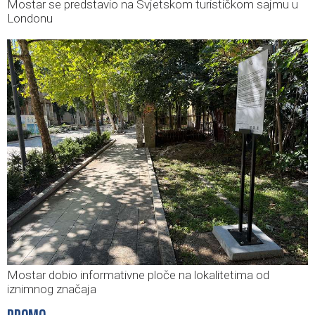
Mostar se predstavio na Svjetskom turističkom sajmu u
Londonu
Mostar dobio informativne ploče na lokalitetima od
iznimnog značaja