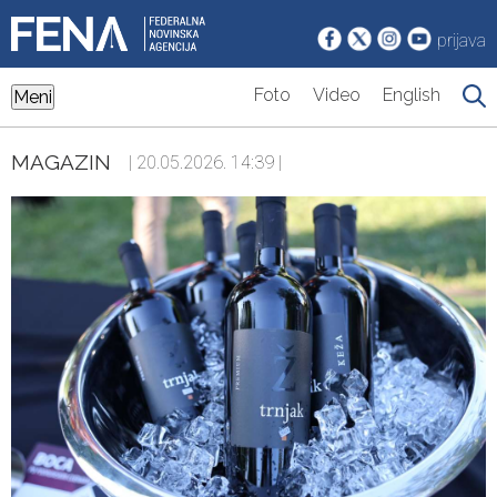
prijava
Foto
Video
English
Meni
MAGAZIN
| 20.05.2026. 14:39 |