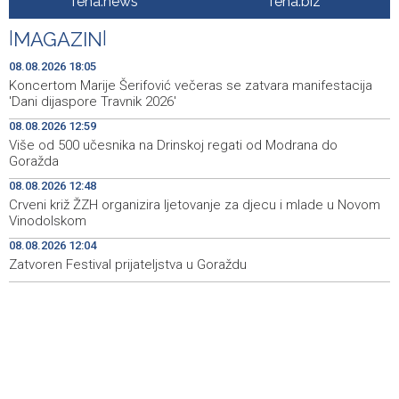
fena.news
fena.biz
Iranski šef sigurnosti: Hormuški moreuz će ostati
18:21
|
MAGAZIN
|
zatvoren dok SAD ne ispuni zahtjeve Teherana
08.08.2026 18:05
Iran 'vrlo blizu' dogovora s Omanom o novoj Hormuškoj
18:09
Koncertom Marije Šerifović večeras se zatvara manifestacija
brodskoj ruti
'Dani dijaspore Travnik 2026'
08.08.2026 12:59
Koncertom Marije Šerifović večeras se zatvara
18:05
Više od 500 učesnika na Drinskoj regati od Modrana do
manifestacija 'Dani dijaspore Travnik 2026'
Goražda
Kod mosta Brčko - Gunja pronađene kosti, vještaci
17:26
08.08.2026 12:48
sudske medicine utvrđuju porijeklo
Crveni križ ŽZH organizira ljetovanje za djecu i mlade u Novom
Vinodolskom
'Pekijada' u Varešu okupila 37 ekipa iz četiri države
17:15
08.08.2026 12:04
regiona
Zatvoren Festival prijateljstva u Goraždu