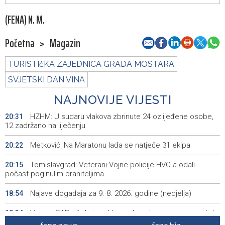
(FENA) N. M.
Početna
>
Magazin
TURISTIčKA ZAJEDNICA GRADA MOSTARA
SVJETSKI DAN VINA
NAJNOVIJE VIJESTI
HZHM: U sudaru vlakova zbrinute 24 ozlijeđene osobe,
20:31
12 zadržano na liječenju
Metković: Na Maratonu lađa se natječe 31 ekipa
20:22
Tomislavgrad: Veterani Vojne policije HVO-a odali
20:15
počast poginulim braniteljima
Najave događaja za 9. 8. 2026. godine (nedjelja)
18:54
Vance: SAD očekuje od Irana da osigura siguran protok
18:34
nafte kroz Hormuški moreuz