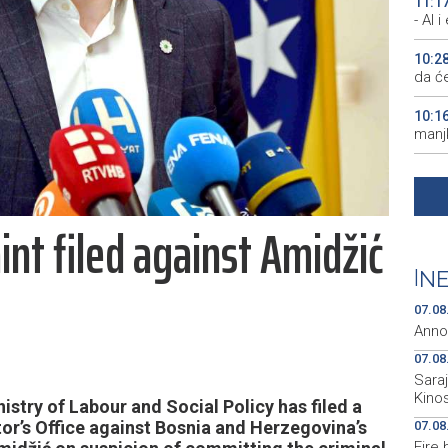
11:1
- AI 
10:2
da će
10:1
manjk
10:0
uništ
int filed against Amidžić
10:0
Pirot
|
NE
09:2
ključ
07.08
Anno
07.08
Sara
Kino
try of Labour and Social Policy has filed a
or’s Office against Bosnia and Herzegovina’s
07.08
Fire