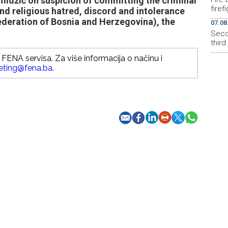
midžić on suspicion of committing the criminal
firef
and religious hatred, discord and intolerance
Federation of Bosnia and Herzegovina), the
07.08
Secon
thir
FENA servisa. Za više informacija o načinu i
eting@fena.ba
.