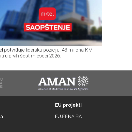
el potvrđuje lidersku poziciju: 43 miliona KM
iti u prvih šest mjeseci 2026.
EU projekti
ta
EU.FENA.BA