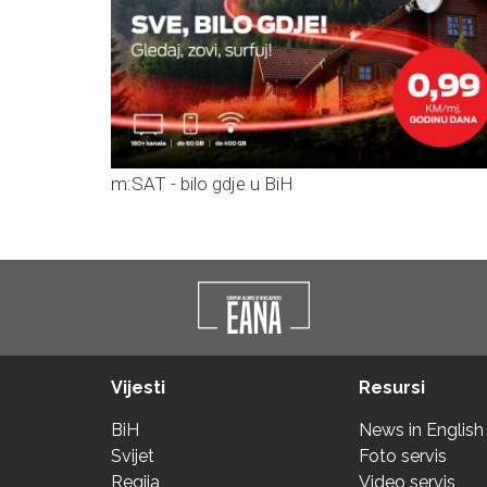
m:SAT - bilo gdje u BiH
Vijesti
Resursi
BiH
News in English
Svijet
Foto servis
Regija
Video servis