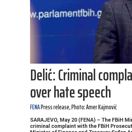
Delić: Criminal compla
over hate speech
FENA
Press release, Photo: Amer Kajmović
SARAJEVO, May 20 (FENA) – The FBiH Minis
criminal complaint with the FBiH Prosecut