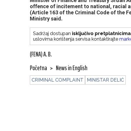
Minister of Finance and Treasury Srđan A
offence of incitement to national, racial 
(Article 163 of the Criminal Code of the 
Ministry said.
Sadržaj dostupan
isključivo pretplatnicima
uslovima korištenja servisa kontaktirajte
mark
(FENA) A. B.
Početna
>
News in English
CRIMINAL COMPLAINT
MINISTAR DELIĆ