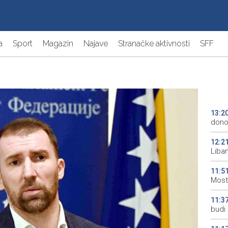
a
Sport
Magazin
Najave
Stranačke aktivnosti
SFF
13:2
donos
12:2
Liba
11:5
Most
11:3
budi 