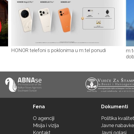
HONOR telefoni s poklonima u m:tel ponudi
m:t
dob
Fena
Dokumenti
O agenciji
Politika kvalite
Misija i vizija
Javne nabavke
Kontakt
Javni oglasi