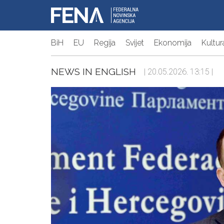
BiH
EU
Regija
Svijet
Ekonomija
Kultur
NEWS IN ENGLISH
| 20.05.2026. 13:15 |