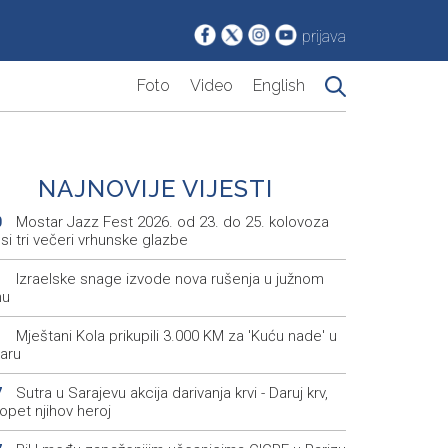
prijava
Foto
Video
English
NAJNOVIJE VIJESTI
Mostar Jazz Fest 2026. od 23. do 25. kolovoza
0
i tri večeri vrhunske glazbe
Izraelske snage izvode nova rušenja u južnom
1
nu
Mještani Kola prikupili 3.000 KM za 'Kuću nade' u
1
aru
Sutra u Sarajevu akcija darivanja krvi - Daruj krv,
7
opet njihov heroj