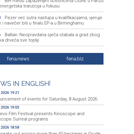
BiH među zapaženijim učesnicima CIGRE u Parizu
7
i energetska tranzicija u fokusu
Pezer već sutra nastupa u kvalifikacijama, vjeruje
8
 i navečer biti u finalu EP-a u Birminghamu
Ballian: Neopravdana sječa stabala a grad zbog
6
a drveća sve topliji
FBiH nema objedinjene podatke o povučenom i
9
enom mesu, prekršaji utvrđeni u 40 kontrola
fena.news
fena.biz
Marija Šerifović pred više hiljada posjetitelja na
3
i zatvorila 'Dane dijaspore 2026' u Travniku
WS IN ENGLISH
|
Kušljugić: Sprječavanje dehidracije i pregrijavanja
8
ni za očuvanje zdravlja srca tokom vrućina
.2026 19:21
uncement of events for Saturday, 8 August 2026
.2026 19:03
jevo Film Festival presents Kinoscope and
scope Surreal programs
.2026 18:58
 breaks out across more than 40 hectares in Grude,