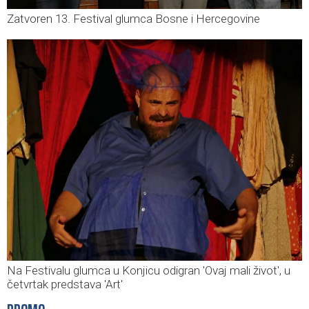
Zatvoren 13. Festival glumca Bosne i Hercegovine
Na Festivalu glumca u Konjicu odigran 'Ovaj mali život', u
četvrtak predstava 'Art'