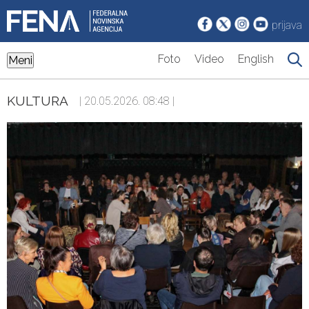
prijava
Foto
Video
English
Meni
KULTURA
| 20.05.2026. 08:48 |