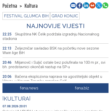
Početna
>
Kultura
FESTIVAL GLUMCA BIH
GRAD KONJIC
NAJNOVIJE VIJESTI
Skupština NK Čelik podržala izgradnju Nacionalnog
22:25
stadiona
Željezničar savladao BSK na početku nove sezone
22:13
Wwin lige BiH
Miljanović i Suljić ostale bez polufinala na 100 m pr., svi
20:46
bh. predstavnici okončali nastup na SP-u
Bačena eksplozivna naprava na ugostiteljski objekt u
20:06
Vitezu, u Novom Travniku zapaljen Golf
fena.news
fena.biz
Galerija ULUPUBiH otvara novu izlagačku sezonu,
20:01
predstavlja novi izlagački program
|
KULTURA
|
Faris Dževahirić novi nogometaš Veleža
19:44
07.08.2026 20:01