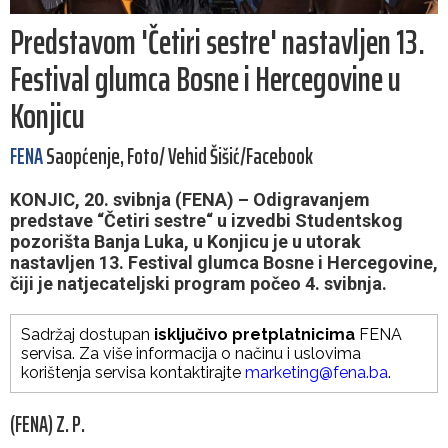
Predstavom 'Četiri sestre' nastavljen 13.
Festival glumca Bosne i Hercegovine u
Konjicu
FENA
Saopćenje, Foto/ Vehid Šišić/Facebook
KONJIC, 20. svibnja (FENA) – Odigravanjem
predstave “Četiri sestre“ u izvedbi Studentskog
pozorišta Banja Luka, u Konjicu je u utorak
nastavljen 13. Festival glumca Bosne i Hercegovine,
čiji je natjecateljski program počeo 4. svibnja.
Sadržaj dostupan
isključivo pretplatnicima
FENA
servisa. Za više informacija o načinu i uslovima
korištenja servisa kontaktirajte
marketing@fena.ba
.
(FENA) Z. P.