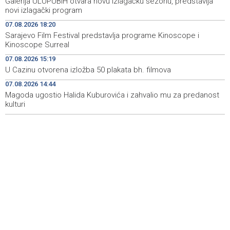
Galerija ULUPUBiH otvara novu izlagačku sezonu, predstavlja
Announcement of events for Saturday, 8 August 2026
19:21
novi izlagački program
07.08.2026 18:20
Rudari Milanovića ubijedili da ode kući, Memčić se već
19:10
Sarajevo Film Festival predstavlja programe Kinoscope i
ponovo vratio u jamu 'Raspotočje'
Kinoscope Surreal
Sarajevo Film Festival presents Kinoscope and
19:03
07.08.2026 15:19
Kinoscope Surreal programs
U Cazinu otvorena izložba 50 plakata bh. filmova
07.08.2026 14:44
Najave događaja za 8. 8. 2026. godine (subota)
19:00
Magoda ugostio Halida Kuburovića i zahvalio mu za predanost
kulturi