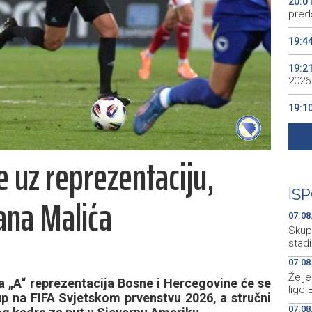
20:0
preds
19:4
19:2
2026
19:1
se v
19:0
e uz reprezentaciju,
Kino
19:0
|
SP
ana Malića
07.08
Skup
stad
07.08
Želj
„A“ reprezentacija Bosne i Hercegovine će se
lige 
up na FIFA Svjetskom prvenstvu 2026, a stručni
07.08