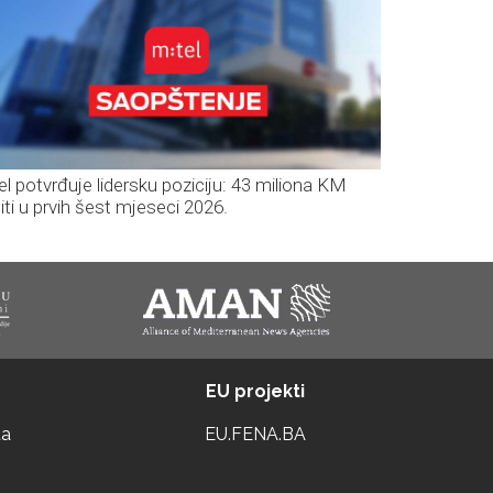
el potvrđuje lidersku poziciju: 43 miliona KM
iti u prvih šest mjeseci 2026.
EU projekti
ta
EU.FENA.BA