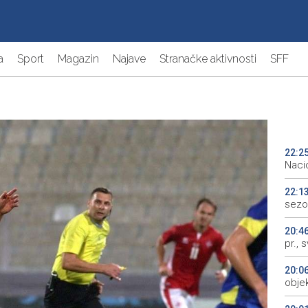
a
Sport
Magazin
Najave
Stranačke aktivnosti
SFF
22:2
Naci
22:1
sezo
20:4
pr., 
20:0
objek