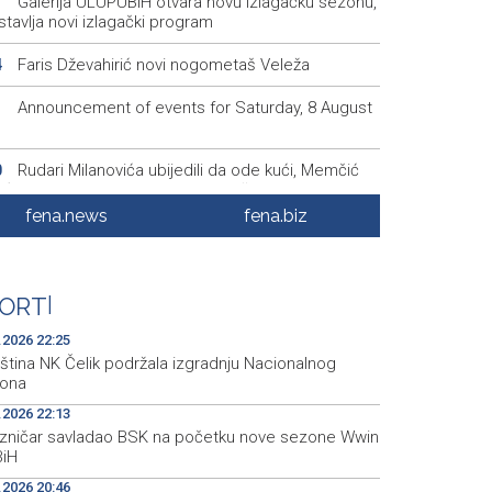
Galerija ULUPUBiH otvara novu izlagačku sezonu,
1
tavlja novi izlagački program
Faris Dževahirić novi nogometaš Veleža
4
Announcement of events for Saturday, 8 August
1
Rudari Milanovića ubijedili da ode kući, Memčić
0
eć ponovo vratio u jamu 'Raspotočje'
fena.news
fena.biz
Sarajevo Film Festival presents Kinoscope and
3
scope Surreal programs
Najave događaja za 8. 8. 2026. godine (subota)
0
ORT
|
.2026 22:25
ština NK Čelik podržala izgradnju Nacionalnog
iona
.2026 22:13
ezničar savladao BSK na početku nove sezone Wwin
BiH
.2026 20:46