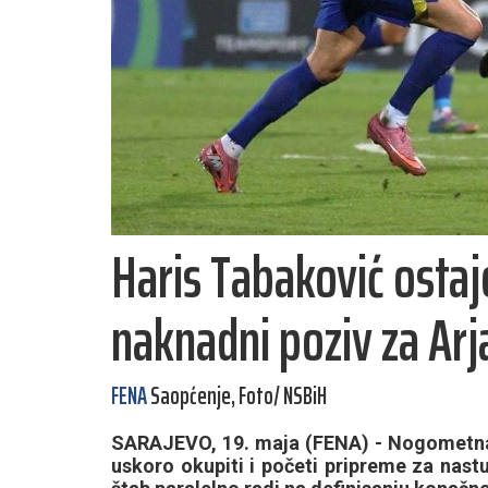
Haris Tabaković ostaj
naknadni poziv za Arj
FENA
Saopćenje, Foto/ NSBiH
SARAJEVO, 19. maja (FENA) - Nogometna 
uskoro okupiti i početi pripreme za nast