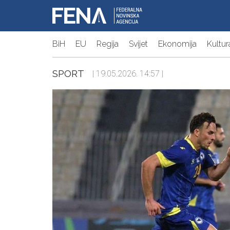
BiH
EU
Regija
Svijet
Ekonomija
Kultur
SPORT
| 19.05.2026. 14:57 |