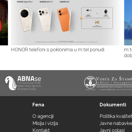
HONOR telefoni s poklonima u m:tel ponudi
m:t
dob
Fena
Dokumenti
O agenciji
Politika kvalite
Misija i vizija
Javne nabavke
Kontakt
Javni oglasi