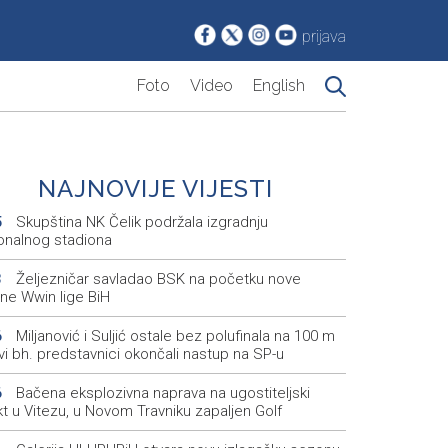
prijava
Foto
Video
English
NAJNOVIJE VIJESTI
Skupština NK Čelik podržala izgradnju
5
onalnog stadiona
Željezničar savladao BSK na početku nove
3
ne Wwin lige BiH
Miljanović i Suljić ostale bez polufinala na 100 m
6
svi bh. predstavnici okončali nastup na SP-u
Bačena eksplozivna naprava na ugostiteljski
6
t u Vitezu, u Novom Travniku zapaljen Golf