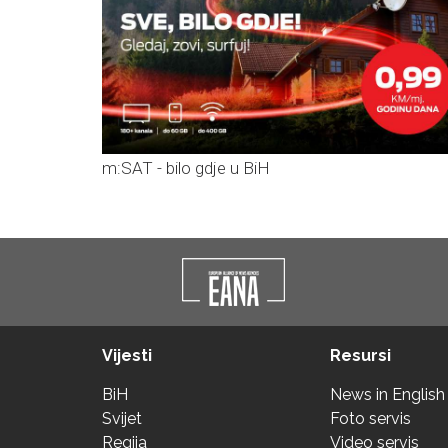
m:SAT - bilo gdje u BiH
Vijesti
Resursi
BiH
News in English
Svijet
Foto servis
Regija
Video servis