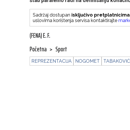
štab paralelno radi na definisanju konačn
Sadržaj dostupan
isključivo pretplatnicima
uslovima korištenja servisa kontaktirajte
mark
(FENA) E. F.
Početna
>
Sport
REPREZENTACIJA
NOGOMET
TABAKOVIĆ