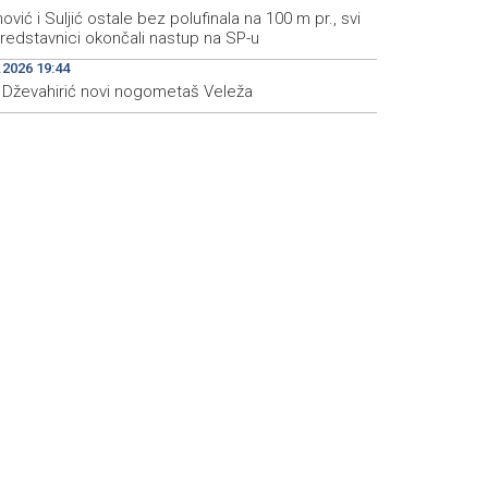
nović i Suljić ostale bez polufinala na 100 m pr., svi
redstavnici okončali nastup na SP-u
.2026 19:44
s Dževahirić novi nogometaš Veleža