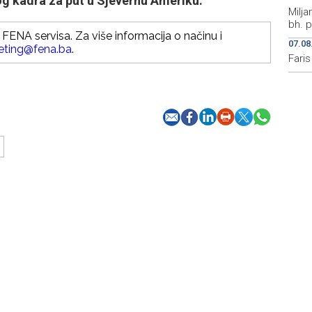
og kadra za put u Sjevernu Ameriku.
Milja
bh. p
FENA servisa. Za više informacija o načinu i
07.08
eting@fena.ba
.
Fari