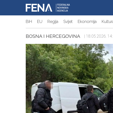
BiH
EU
Regija
Svijet
Ekonomija
Kultur
BOSNA I HERCEGOVINA
| 18.05.2026. 14: