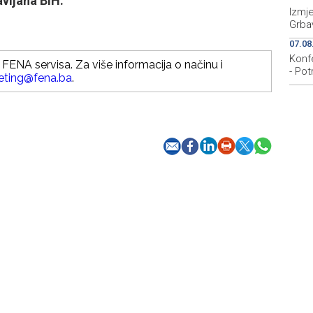
vljana BiH.
Izmj
Grbav
07.08
Konfe
FENA servisa. Za više informacija o načinu i
- Pot
eting@fena.ba
.