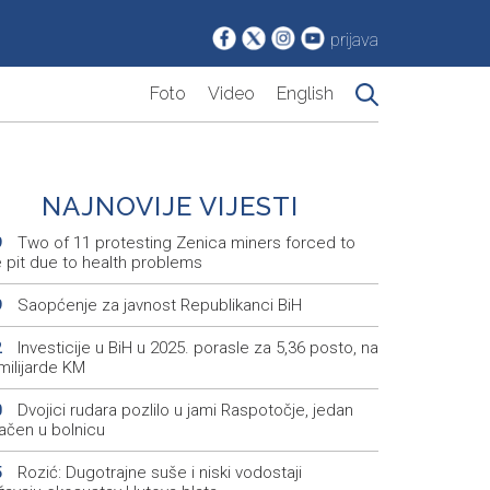
prijava
Foto
Video
English
NAJNOVIJE VIJESTI
Two of 11 protesting Zenica miners forced to
9
e pit due to health problems
Saopćenje za javnost Republikanci BiH
9
Investicije u BiH u 2025. porasle za 5,36 posto, na
2
milijarde KM
Dvojici rudara pozlilo u jami Raspotočje, jedan
0
ačen u bolnicu
Rozić: Dugotrajne suše i niski vodostaji
5