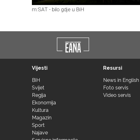
m:SAT - bilo gdje u BiH
Vijesti
Resursi
BiH
News in English
Svijet
Foto servis
Regija
Video servis
Ekonomija
Kultura
Magazin
Sport
Najave