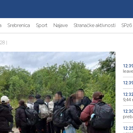
a
Srebrenica
Sport
Najave
Stranačke aktivnosti
SP26
28 |
12:3
leav
12:3
12:3
9,44 
12:3
preb
12:2