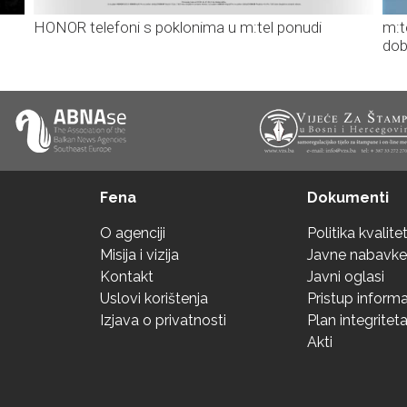
HONOR telefoni s poklonima u m:tel ponudi
m:t
dob
Fena
Dokumenti
O agenciji
Politika kvalite
Misija i vizija
Javne nabavke
Kontakt
Javni oglasi
Uslovi korištenja
Pristup inform
Izjava o privatnosti
Plan integritet
Akti