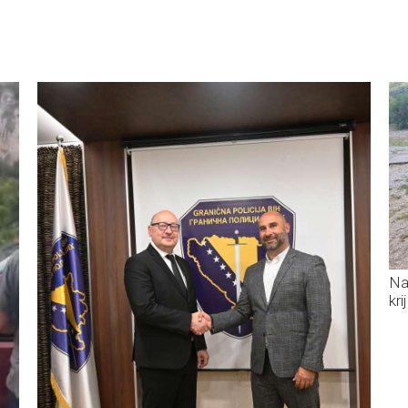
Na
kr