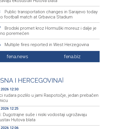
žavaju ekosustav Hutova blata
Public transportation changes in Sarajevo today
3
to football match at Grbavica Stadium
Brodski promet kroz Hormuški moreuz i dalje je
7
ljno poremećen
Multiple fires reported in West Herzegovina
6
on, more than 27,000 square meters burned in
e
fena.news
fena.biz
Best Photo contest to capture memorable
3
nts of the 32nd Sarajevo Film Festival
SNA I HERCEGOVINA
|
Izmjene trolejbuskog saobraćaja zbog utakmice
6
bavici
.2026 12:30
ci rudara pozlilo u jami Raspotočje, jedan prebačen
nicu
.2026 12:25
: Dugotrajne suše i niski vodostaji ugrožavaju
ustav Hutova blata
.2026 12:06