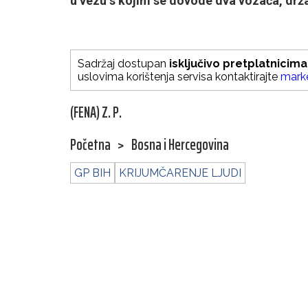
u vezu s kojim se dovode dva vozača, drža
Sadržaj dostupan
isključivo pretplatnicima
uslovima korištenja servisa kontaktirajte
mark
(FENA) Z. P.
Početna
>
Bosna i Hercegovina
GP BIH
KRIJUMČARENJE LJUDI