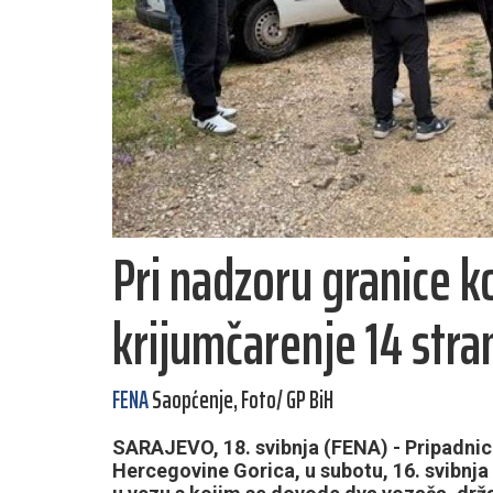
Pri nadzoru granice k
krijumčarenje 14 stra
FENA
Saopćenje, Foto/ GP BiH
SARAJEVO, 18. svibnja (FENA) - Pripadnici
Hercegovine Gorica, u subotu, 16. svibnja 