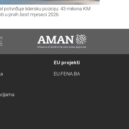
el potvrđuje lidersku poziciju: 43 miliona KM
iti u prvih šest mjeseci 2026.
EU projekti
ta
EU.FENA.BA
acijama
a