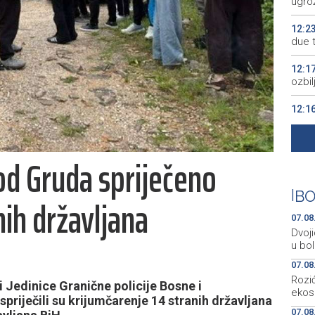
ugro
12:2
due 
12:1
ozbi
12:1
Cant
Grud
od Gruda spriječeno
12:1
mome
|
BO
nih državljana
12:0
na Gr
07.08
Dvoji
u bol
07.08
Rozić
 Jedinice Granične policije Bosne i
ekos
spriječili su krijumčarenje 14 stranih državljana
07.08