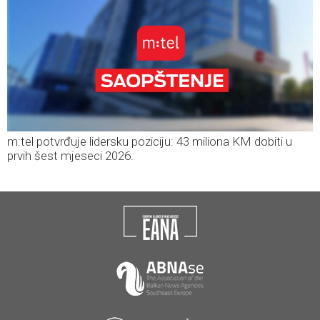
m:tel potvrđuje lidersku poziciju: 43 miliona KM dobiti u
prvih šest mjeseci 2026.