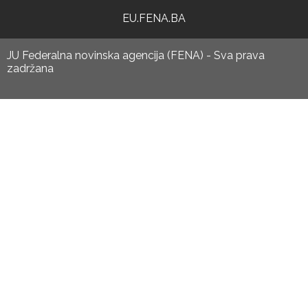
EU.FENA.BA
JU Federalna novinska agencija (FENA) - Sva prava
zadržana