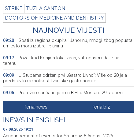
STRIKE
TUZLA CANTON
DOCTORS OF MEDICINE AND DENTISTRY
NAJNOVIJE VIJESTI
Gosti iz regiona okupirali Jahorinu, mnogi zbog popusta
09:20
umjesto mora izabrali planinu
Požar kod Konjica lokaliziran, vatrogasci i dalje na
09:17
terenu
U Stupama održan prvi „Gastro Livno“: Više od 20 jela
09:09
predstavilo raznolikost livanjske gastronomije
Pretežno sunčano jutro u BiH, u Mostaru 29 stepeni
09:05
Od ranih jutarnjih sati duge kolone putničkih vozila na
09:01
fena.news
fena.biz
pojedinim graničnim prelazima
|
NEWS IN ENGLISH
|
Blidinje sve privlačnije ljetno odredište, turizam raste uz
09:00
izazove očuvanja prirode
07.08.2026 19:21
Announcement of events for Saturday, 8 August 2026