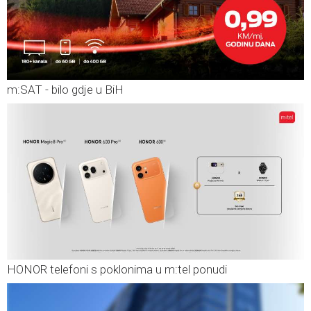
m:SAT - bilo gdje u BiH
HONOR telefoni s poklonima u m:tel ponudi