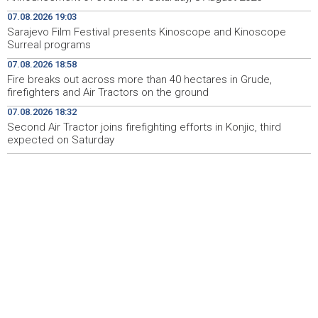
Najave događaja za 9. 8. 2026. godine (nedjelja)
08:55
07.08.2026 19:03
Sarajevo Film Festival presents Kinoscope and Kinoscope
Nova slikovnica Anite Lovrić djecu kroz ilustracije uvodi
08:30
Surreal programs
u radosna otajstva krunice
07.08.2026 18:58
HZHM: U sudaru vlakova zbrinute 24 ozlijeđene osobe,
20:31
Fire breaks out across more than 40 hectares in Grude,
12 zadržano na liječenju
firefighters and Air Tractors on the ground
07.08.2026 18:32
Metković: Na Maratonu lađa se natječe 31 ekipa
20:22
Second Air Tractor joins firefighting efforts in Konjic, third
expected on Saturday